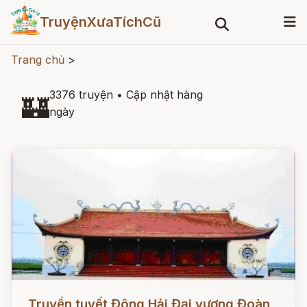
TruyệnXưaTíchCũ
Trang chủ
>
3376 truyện
•
Cập nhật hàng
🏰
ngày
Đọc ngay
Truyền tuyết Đông Hải Đại vương Đoàn