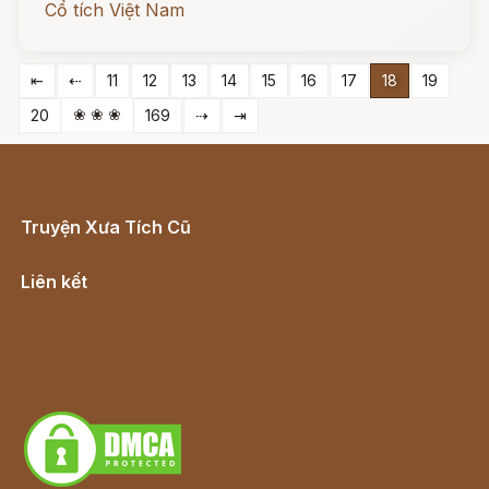
Cổ tích Việt Nam
⇤
⇠
11
12
13
14
15
16
17
18
19
❀ ❀ ❀
20
169
⇢
⇥
Truyện Xưa Tích Cũ
Cổ tích Việt Nam
Liên kết
Lịch vạn niên
Hà Nội cũ - Món ngon Hà Nội
Truyện kiếm hiệp - Ngôn tình
Download - Tải Miễn Phí