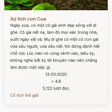
Đọc ngay
Sự tích con Cua
Ngày xưa, có một cô gái xinh đẹp sống với dì
ghẻ. Cô gái nết na, làm đủ mọi việc trong nhà,
suốt ngày vất vả. Mụ dì ghẻ có một cô con gái
vừa xấu người, vừa xấu nết. Nó đỏng đảnh hết
chỗ nói. Lúc nào nó cũng vênh váo, kiêu kỳ,
không nghe bất kỳ lời khuyên nào nên chẳng
làm được một việc gì.
13-03-2020
⭐ 4.8
5,122 lượt đọc
Cổ tích thế giới