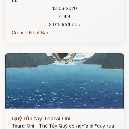
núi.
13-03-2020
⭐ 4.8
3,015 lượt đọc
Cổ tích Nhật Bản
Đọc ngay
Quỷ rửa tay Tearai Oni
Tearai Oni - Thủ Tẩy Quỷ có nghĩa là "quỷ rửa