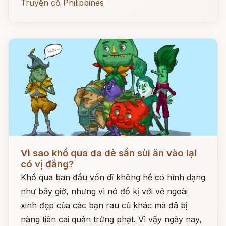
Truyện cổ Philippines
Đọc ngay
Vì sao khổ qua da dẻ sần sùi ăn vào lại
có vị đắng?
Khổ qua ban đầu vốn dĩ không hề có hình dạng
như bây giờ, nhưng vì nó đố kị với vẻ ngoài
xinh đẹp của các bạn rau củ khác mà đã bị
nàng tiên cai quản trừng phạt. Vì vậy ngày nay,