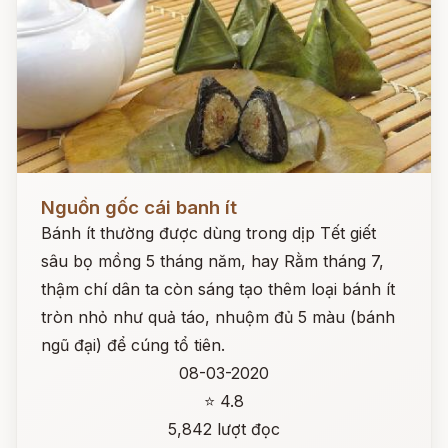
Đọc ngay
Nguồn gốc cái banh ít
Bánh ít thường được dùng trong dịp Tết giết
sâu bọ mồng 5 tháng năm, hay Rằm tháng 7,
thậm chí dân ta còn sáng tạo thêm loại bánh ít
tròn nhỏ như quả táo, nhuộm đủ 5 màu (bánh
ngũ đại) để cúng tổ tiên.
08-03-2020
⭐ 4.8
5,842 lượt đọc