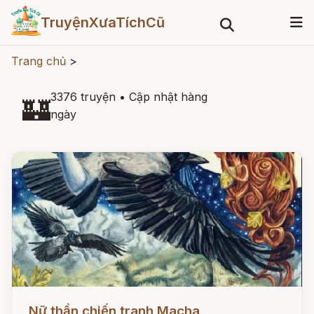
TruyệnXưaTíchCũ
Trang chủ
>
3376 truyện
•
Cập nhật hàng
🏰
ngày
Đọc ngay
Nữ thần chiến tranh Macha