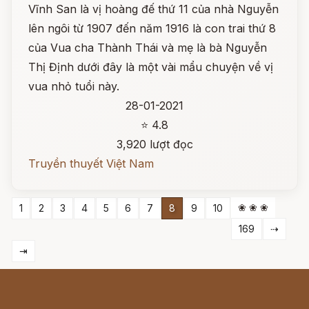
Vĩnh San là vị hoàng đế thứ 11 của nhà Nguyễn
lên ngôi từ 1907 đến năm 1916 là con trai thứ 8
của Vua cha Thành Thái và mẹ là bà Nguyễn
Thị Định dưới đây là một vài mẩu chuyện về vị
vua nhỏ tuổi này.
28-01-2021
⭐ 4.8
3,920 lượt đọc
Truyền thuyết Việt Nam
❀ ❀ ❀
1
2
3
4
5
6
7
8
9
10
169
⇢
⇥