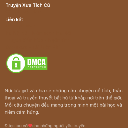
Truyện Xưa Tích Cũ
Cổ tích Việt Nam
Liên kết
Lịch vạn niên
Hà Nội cũ - Món ngon Hà Nội
Truyện kiếm hiệp - Ngôn tình
Download - Tải Miễn Phí
Nơi lưu giữ và chia sẻ những câu chuyện cổ tích, thần
thoại và truyền thuyết bất hủ từ khắp nơi trên thế giới.
Mỗi câu chuyện đều mang trong mình một bài học và
niềm cảm hứng.
Được tạo với
cho những người yêu truyện