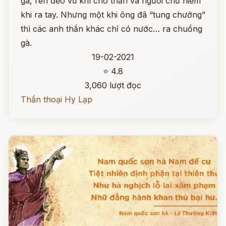
gà, rèn đẽo vũ khí cho thần và người chứ hiếm
khi ra tay. Nhưng một khi ông đã “tung chưởng”
thì các anh thần khác chỉ có nước… ra chuồng
gà.
19-02-2021
⭐ 4.8
3,060 lượt đọc
Thần thoại Hy Lạp