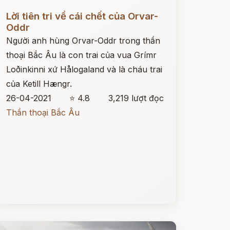
ọc ngay
Lời tiên tri về cái chết của Orvar-
Oddr
Người anh hùng Orvar-Oddr trong thần
thoại Bắc Âu là con trai của vua Grímr
Loðinkinni xứ Hålogaland và là cháu trai
của Ketill Hængr.
26-04-2021
⭐ 4.8
3,219 lượt đọc
Thần thoại Bắc Âu