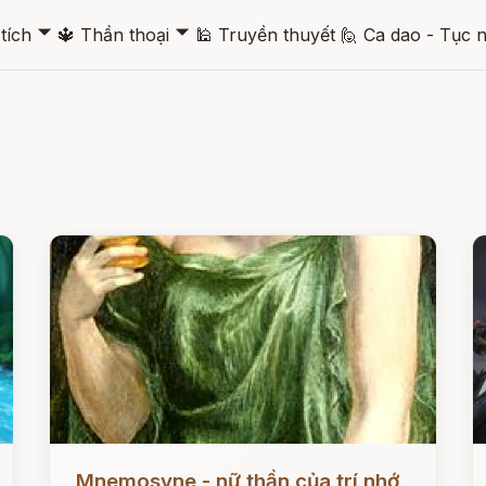
🞃
🞃
tích
🔱
Thần thoại
🕌
Truyền thuyết
🙋
Ca dao - Tục 
Đọc ngay
Đ
Mnemosyne - nữ thần của trí nhớ