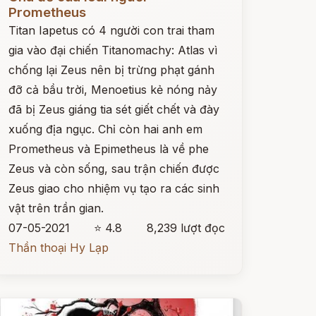
Prometheus
Titan Iapetus có 4 người con trai tham
gia vào đại chiến Titanomachy: Atlas vì
chống lại Zeus nên bị trừng phạt gánh
đỡ cả bầu trời, Menoetius kẻ nóng nảy
đã bị Zeus giáng tia sét giết chết và đày
xuống địa ngục. Chỉ còn hai anh em
Prometheus và Epimetheus là về phe
Zeus và còn sống, sau trận chiến được
Zeus giao cho nhiệm vụ tạo ra các sinh
vật trên trần gian.
07-05-2021
⭐ 4.8
8,239 lượt đọc
Thần thoại Hy Lạp