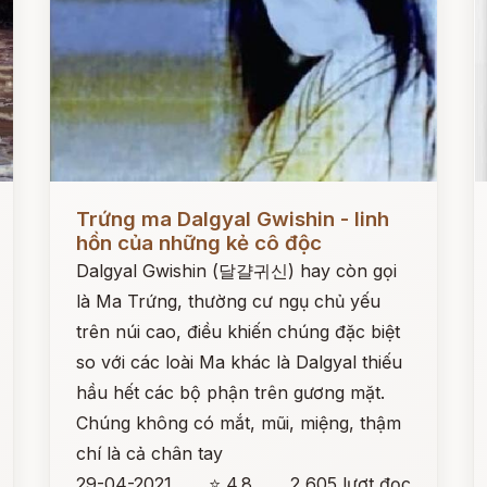
Đọc ngay
Đ
Trứng ma Dalgyal Gwishin - linh
hồn của những kẻ cô độc
Dalgyal Gwishin (달걀귀신) hay còn gọi
là Ma Trứng, thường cư ngụ chủ yếu
trên núi cao, điều khiến chúng đặc biệt
so với các loài Ma khác là Dalgyal thiếu
hầu hết các bộ phận trên gương mặt.
Chúng không có mắt, mũi, miệng, thậm
chí là cả chân tay
29-04-2021
⭐ 4.8
2,605 lượt đọc