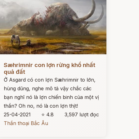
ọc ngay
Sæhrimnir con lợn rừng khổ nhất
quả đất
Ở Asgard có con lợn Sæhrimnir to lớn,
hùng dũng, nghe mô tả vậy chắc các
bạn nghĩ nó là lợn chiến binh của một vị
thần? Oh no, nó là con lợn thịt!
25-04-2021
⭐ 4.8
3,597 lượt đọc
Thần thoại Bắc Âu