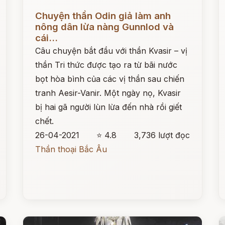
Đọc ngay
Đ
Chuyện thần Odin giả làm anh
nông dân lừa nàng Gunnlod và
cái...
Câu chuyện bắt đầu với thần Kvasir – vị
thần Tri thức được tạo ra từ bãi nước
bọt hòa bình của các vị thần sau chiến
tranh Aesir-Vanir. Một ngày nọ, Kvasir
bị hai gã người lùn lừa đến nhà rồi giết
chết.
26-04-2021
⭐ 4.8
3,736 lượt đọc
Thần thoại Bắc Âu