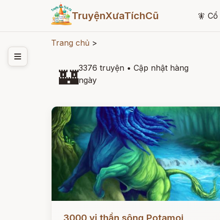
TruyệnXưaTíchCũ
🧚
Cổ 
Trang chủ
>
3376 truyện
•
Cập nhật hàng
🏰
ngày
Đọc ngay
3000 vị thần sông Potamoi