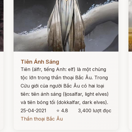
Đọc ngay
Đ
Tiên Ánh Sáng
Tiên (álfr, tiếng Anh: elf) là một chủng
tộc lớn trong thần thoại Bắc Âu. Trong
Cửu giới của người Bắc Âu có hai loại
tiên: tiên ánh sáng (ljosalfar, light elves)
và tiên bóng tối (dokkalfar, dark elves).
25-04-2021
⭐ 4.8
3,400 lượt đọc
Thần thoại Bắc Âu