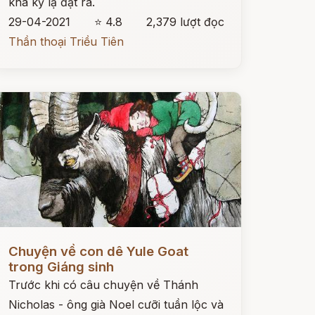
khá kỳ lạ đặt ra.
29-04-2021
⭐ 4.8
2,379 lượt đọc
Thần thoại Triều Tiên
ọc ngay
Chuyện về con dê Yule Goat
trong Giáng sinh
Trước khi có câu chuyện về Thánh
Nicholas - ông già Noel cưỡi tuần lộc và