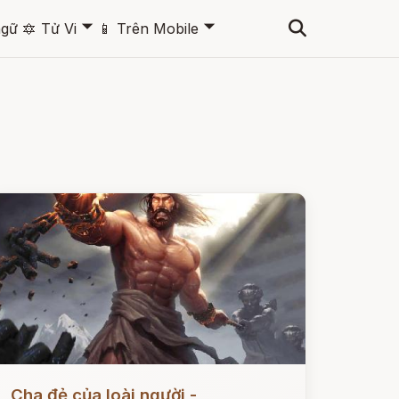
🞃
🞃
ngữ
🔯
Tử Vi
📱
Trên Mobile
ọc ngay
Cha đẻ của loài người -