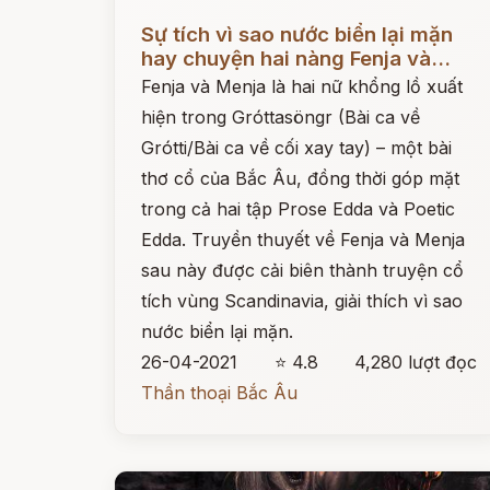
Đọc ngay
Sự tích vì sao nước biển lại mặn
hay chuyện hai nàng Fenja và...
Fenja và Menja là hai nữ khổng lồ xuất
hiện trong Gróttasöngr (Bài ca về
Grótti/Bài ca về cối xay tay) – một bài
thơ cổ của Bắc Âu, đồng thời góp mặt
trong cả hai tập Prose Edda và Poetic
Edda. Truyền thuyết về Fenja và Menja
sau này được cải biên thành truyện cổ
tích vùng Scandinavia, giải thích vì sao
nước biển lại mặn.
26-04-2021
⭐ 4.8
4,280 lượt đọc
Thần thoại Bắc Âu