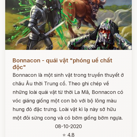
Đọc ngay
Bonnacon - quái vật "phóng uế chất
độc"
Bonnacon là một sinh vật trong truyền thuyết ở
châu Âu thời Trung cổ. Theo ghi chép về
những loài quái vật từ thời La Mã, Bonnacon có
vóc giáng giống một con bò với bộ lông màu
hung đỏ đặc trưng. Loài vật kì lạ này sở hữu
một đôi sừng cong và có bờm giống bờm ngựa.
08-10-2020
⭐ 4.8