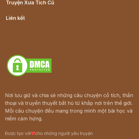
Truyện Xưa Tích Cũ
Cổ tích Việt Nam
Liên kết
Lịch vạn niên
Hà Nội cũ - Món ngon Hà Nội
Truyện kiếm hiệp - Ngôn tình
Download - Tải Miễn Phí
Nơi lưu giữ và chia sẻ những câu chuyện cổ tích, thần
thoại và truyền thuyết bất hủ từ khắp nơi trên thế giới.
Mỗi câu chuyện đều mang trong mình một bài học và
niềm cảm hứng.
Được tạo với
cho những người yêu truyện