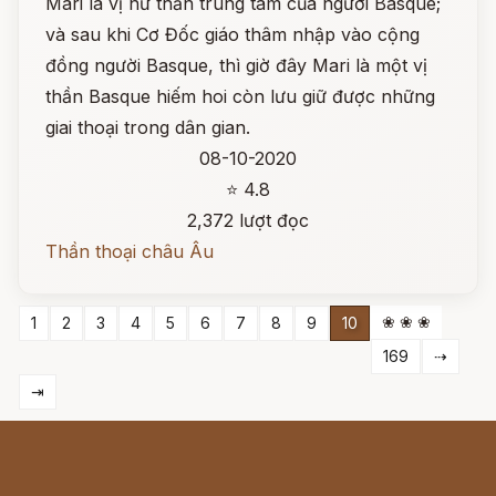
Mari là vị nữ thần trung tâm của người Basque;
và sau khi Cơ Đốc giáo thâm nhập vào cộng
đồng người Basque, thì giờ đây Mari là một vị
thần Basque hiếm hoi còn lưu giữ được những
giai thoại trong dân gian.
08-10-2020
⭐ 4.8
2,372 lượt đọc
Thần thoại châu Âu
❀ ❀ ❀
1
2
3
4
5
6
7
8
9
10
169
⇢
⇥