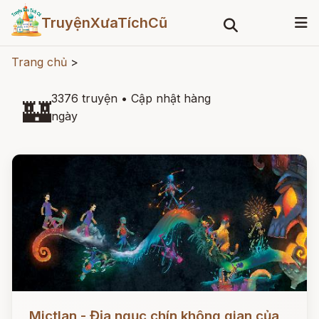
TruyệnXưaTíchCũ
Trang chủ
>
3376 truyện
•
Cập nhật hàng
🏰
ngày
Đọc ngay
Mictlan - Địa ngục chín không gian của