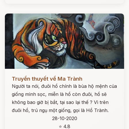
Đọc ngay
Truyền thuyết về Ma Trành
Người ta nói, đuôi hổ chính là bùa hộ mệnh của
giống mình sọc, miễn là hổ còn đuôi, hổ sẽ
không bao giờ bị bắt, tại sao lại thế ? Vì trên
đuôi hổ, trú ngụ một giống, gọi là Hổ Trành.
28-10-2020
⭐ 4.8