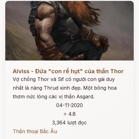
Đọc ngay
Alviss - Đứa "con rể hụt" của thần Thor
Vợ chồng Thor và Sif có người con gái duy
nhất là nàng Thrud xinh đẹp. Một bông hoa
thơm nức lòng các vị thần Asgard.
04-11-2020
⭐ 4.8
3,364 lượt đọc
Thần thoại Bắc Âu