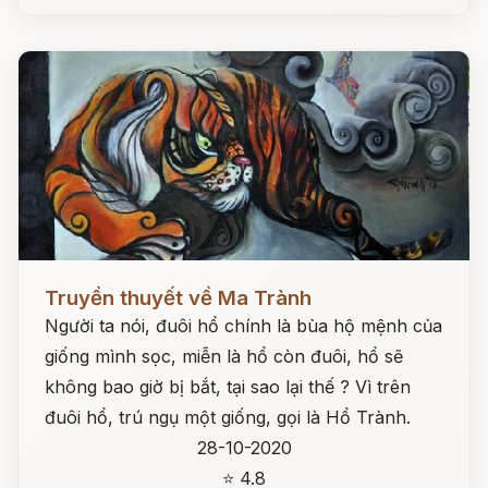
Đọc ngay
Truyền thuyết về Ma Trành
Người ta nói, đuôi hổ chính là bùa hộ mệnh của
giống mình sọc, miễn là hổ còn đuôi, hổ sẽ
không bao giờ bị bắt, tại sao lại thế ? Vì trên
đuôi hổ, trú ngụ một giống, gọi là Hổ Trành.
28-10-2020
⭐ 4.8