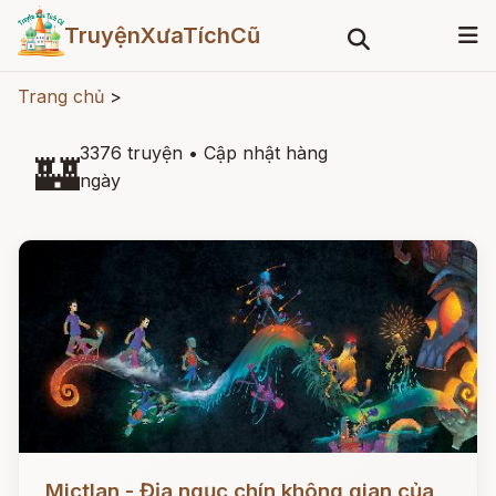
TruyệnXưaTíchCũ
Trang chủ
>
3376 truyện
•
Cập nhật hàng
🏰
ngày
Đọc ngay
Mictlan - Địa ngục chín không gian của