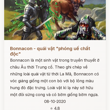
Đọc ngay
Bonnacon - quái vật "phóng uế chất
độc"
Bonnacon là một sinh vật trong truyền thuyết ở
châu Âu thời Trung cổ. Theo ghi chép về
những loài quái vật từ thời La Mã, Bonnacon có
vóc giáng giống một con bò với bộ lông màu
hung đỏ đặc trưng. Loài vật kì lạ này sở hữu
một đôi sừng cong và có bờm giống bờm ngựa.
08-10-2020
⭐ 4.8