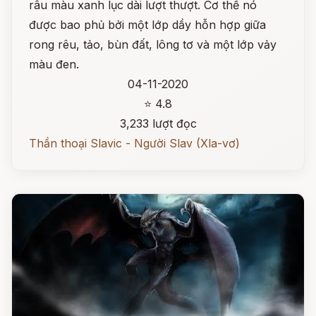
râu màu xanh lục dài lượt thượt. Cơ thể nó
được bao phủ bởi một lớp dầy hỗn hợp giữa
rong rêu, tảo, bùn đất, lông tơ và một lớp vảy
màu đen.
04-11-2020
⭐ 4.8
3,233 lượt đọc
Thần thoại Slavic - Người Slav (Xla-vơ)