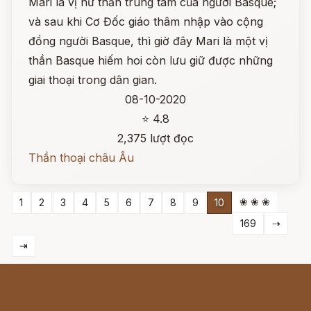
Mari là vị nữ thần trung tâm của người Basque;
và sau khi Cơ Đốc giáo thâm nhập vào cộng
đồng người Basque, thì giờ đây Mari là một vị
thần Basque hiếm hoi còn lưu giữ được những
giai thoại trong dân gian.
08-10-2020
⭐ 4.8
2,375 lượt đọc
Thần thoại châu Âu
❀ ❀ ❀
1
2
3
4
5
6
7
8
9
10
169
⇢
⇥