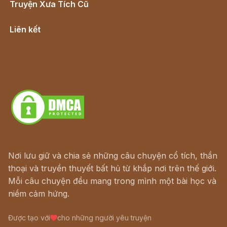
Truyện Xưa Tích Cũ
Cổ tích Việt Nam
Liên kết
Lịch vạn niên
Hà Nội cũ - Món ngon Hà Nội
Truyện kiếm hiệp - Ngôn tình
Download - Tải Miễn Phí
Nơi lưu giữ và chia sẻ những câu chuyện cổ tích, thần
thoại và truyền thuyết bất hủ từ khắp nơi trên thế giới.
Mỗi câu chuyện đều mang trong mình một bài học và
niềm cảm hứng.
Được tạo với
cho những người yêu truyện