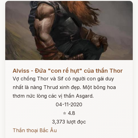
Đọc ngay
Alviss - Đứa "con rể hụt" của thần Thor
Vợ chồng Thor và Sif có người con gái duy
nhất là nàng Thrud xinh đẹp. Một bông hoa
thơm nức lòng các vị thần Asgard.
04-11-2020
⭐ 4.8
3,373 lượt đọc
Thần thoại Bắc Âu