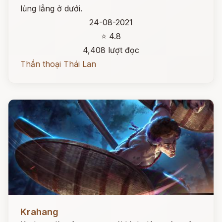
lủng lẳng ở dưới.
24-08-2021
⭐ 4.8
4,408 lượt đọc
Thần thoại Thái Lan
Đọc ngay
Krahang