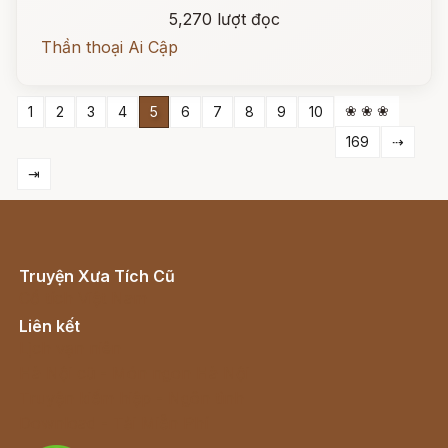
5,270 lượt đọc
Thần thoại Ai Cập
❀ ❀ ❀
1
2
3
4
5
6
7
8
9
10
169
⇢
⇥
Truyện Xưa Tích Cũ
Cổ tích Việt Nam
Liên kết
Lịch vạn niên
Hà Nội cũ - Món ngon Hà Nội
Truyện kiếm hiệp - Ngôn tình
Download - Tải Miễn Phí