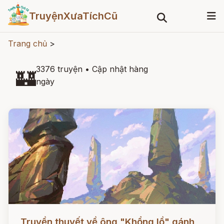
TruyệnXưaTíchCũ
Trang chủ
>
3376 truyện
•
Cập nhật hàng
🏰
ngày
Đọc ngay
Truyền thuyết về ông "Khổng lồ" gánh