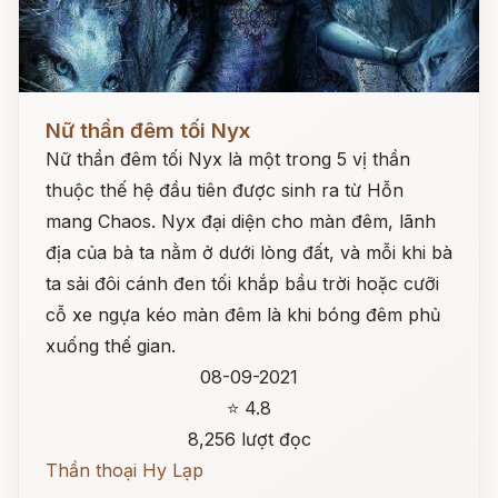
Đọc ngay
Nữ thần đêm tối Nyx
Nữ thần đêm tối Nyx là một trong 5 vị thần
thuộc thế hệ đầu tiên được sinh ra từ Hỗn
mang Chaos. Nyx đại diện cho màn đêm, lãnh
địa của bà ta nằm ở dưới lòng đất, và mỗi khi bà
ta sải đôi cánh đen tối khắp bầu trời hoặc cưỡi
cỗ xe ngựa kéo màn đêm là khi bóng đêm phủ
xuống thế gian.
08-09-2021
⭐ 4.8
8,256 lượt đọc
Thần thoại Hy Lạp