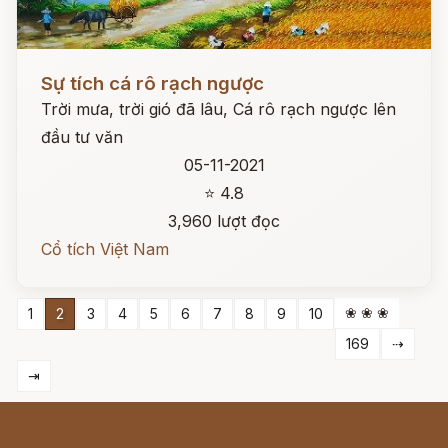
Đọc ngay
Sự tích cá rô rạch ngược
Trời mưa, trời gió đã lâu, Cá rô rạch ngược lên
đầu tư văn
05-11-2021
⭐ 4.8
3,960 lượt đọc
Cổ tích Việt Nam
❀ ❀ ❀
1
2
3
4
5
6
7
8
9
10
169
⇢
⇥