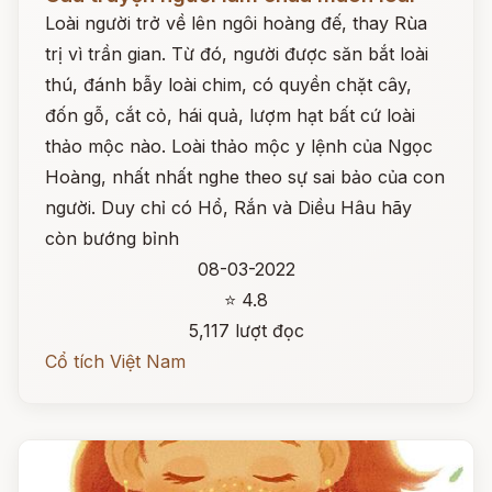
Loài người trở về lên ngôi hoàng đế, thay Rùa
trị vì trần gian. Từ đó, người được săn bắt loài
thú, đánh bẫy loài chim, có quyền chặt cây,
đốn gỗ, cắt cỏ, hái quả, lượm hạt bất cứ loài
thảo mộc nào. Loài thảo mộc y lệnh của Ngọc
Hoàng, nhất nhất nghe theo sự sai bảo của con
người. Duy chỉ có Hổ, Rắn và Diều Hâu hãy
còn bướng bỉnh
08-03-2022
⭐ 4.8
5,117 lượt đọc
Cổ tích Việt Nam