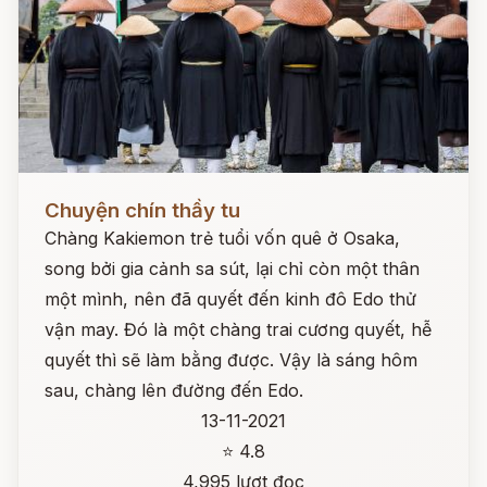
Đọc ngay
Chuyện chín thầy tu
Chàng Kakiemon trẻ tuổi vốn quê ở Osaka,
song bởi gia cảnh sa sút, lại chỉ còn một thân
một mình, nên đã quyết đến kinh đô Edo thử
vận may. Đó là một chàng trai cương quyết, hễ
quyết thì sẽ làm bằng được. Vậy là sáng hôm
sau, chàng lên đường đến Edo.
13-11-2021
⭐ 4.8
4,995 lượt đọc