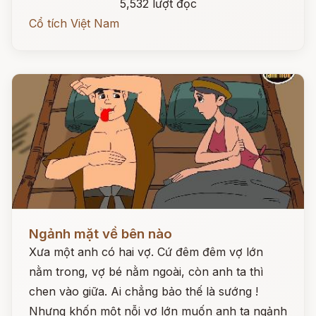
5,532 lượt đọc
Cổ tích Việt Nam
Đọc ngay
Ngảnh mặt về bên nào
Xưa một anh có hai vợ. Cứ đêm đêm vợ lớn
nằm trong, vợ bé nằm ngoài, còn anh ta thì
chen vào giữa. Ai chẳng bảo thế là sướng !
Nhưng khốn một nỗi vợ lớn muốn anh ta ngảnh