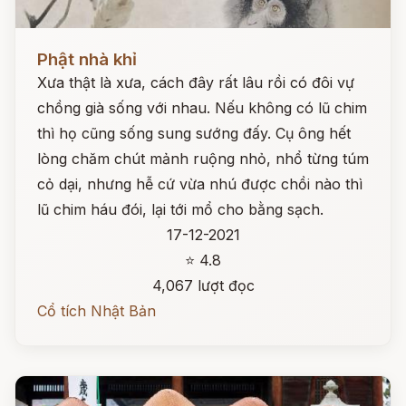
Đọc ngay
Phật nhà khỉ
Xưa thật là xưa, cách đây rất lâu rồi có đôi vự
chồng già sống với nhau. Nếu không có lũ chim
thì họ cũng sống sung sướng đấy. Cụ ông hết
lòng chăm chút mảnh ruộng nhỏ, nhổ từng túm
cỏ dại, nhưng hễ cứ vừa nhú được chồi nào thì
lũ chim háu đói, lại tới mổ cho bằng sạch.
17-12-2021
⭐ 4.8
4,067 lượt đọc
Cổ tích Nhật Bản