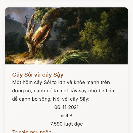
Đọc ngay
Cây Sồi và cây Sậy
Một hôm cây Sồi to lớn và khỏe mạnh trên
đồng cỏ, cạnh nó là một cây sậy nhỏ bé bám
dễ cạnh bờ sông. Nói với cây Sậy:
06-11-2021
⭐ 4.8
7,590 lượt đọc
Truyện ngụ ngôn