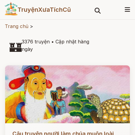
TruyệnXưaTíchCũ
Trang chủ
>
3376 truyện
•
Cập nhật hàng
🏰
ngày
Đọc ngay
Câu truyện người làm chúa muôn loài