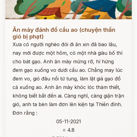
Đọc ngay
Ăn mày đánh đổ cầu ao (chuyện thần
gió bị phạt)
Xưa có người nghèo đói đi ăn xin đã bao lâu,
nay mới được một hôm, có một nhà giàu bố thí
cho bát gạo. Anh ăn mày mừng rỡ, hí hửng
đem gạo xuống vo dưới cầu ao. Chẳng may lúc
đem vo, gió đâu nổi tứ tung, làm lật giá gạo đổ
cả xuống ao. Anh ăn mày khóc lóc thảm thiết,
không biết bắt đền ai. Càng nghĩ, càng giận trận
gió, anh ta bèn làm đơn lên kiện tại Thiên đình.
Đơn rằng :
05-11-2021
⭐ 4.8