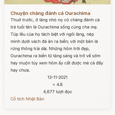
Đọc ngay
Chuyện chàng đánh cá Ourachima
Thuở trước, ở làng nhỏ nọ có chàng đánh cá
trẻ tuổi tên là Ourachima sống cùng cha mẹ.
Túp lều của họ tách biệt với ngôi làng, nép
mình dưới vách đá ăn ra biển; với một bên là
rừng thông trải dài. Những hôm trời đẹp,
Ourachima ra biển từ tảng sáng và trở về sớm
hay muộn tùy xem hôm ấy cất được mẻ cá đầy
hay chưa.
13-11-2021
⭐ 4.8
4,677 lượt đọc
Cổ tích Nhật Bản