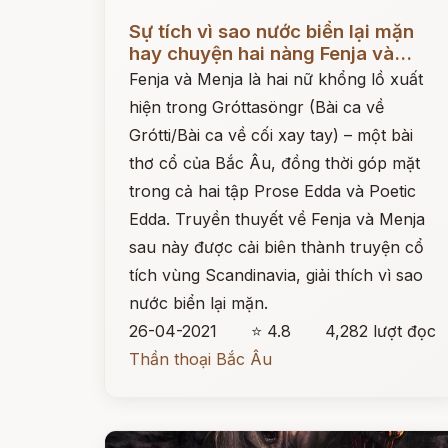
Đọc ngay
Sự tích vì sao nước biển lại mặn
hay chuyện hai nàng Fenja và...
Fenja và Menja là hai nữ khổng lồ xuất
hiện trong Gróttasöngr (Bài ca về
Grótti/Bài ca về cối xay tay) – một bài
thơ cổ của Bắc Âu, đồng thời góp mặt
trong cả hai tập Prose Edda và Poetic
Edda. Truyền thuyết về Fenja và Menja
sau này được cải biên thành truyện cổ
tích vùng Scandinavia, giải thích vì sao
nước biển lại mặn.
26-04-2021
⭐ 4.8
4,282 lượt đọc
Thần thoại Bắc Âu