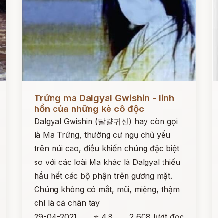
Đọc ngay
Đ
Trứng ma Dalgyal Gwishin - linh
hồn của những kẻ cô độc
Dalgyal Gwishin (달걀귀신) hay còn gọi
là Ma Trứng, thường cư ngụ chủ yếu
trên núi cao, điều khiến chúng đặc biệt
so với các loài Ma khác là Dalgyal thiếu
hầu hết các bộ phận trên gương mặt.
Chúng không có mắt, mũi, miệng, thậm
chí là cả chân tay
29-04-2021
⭐ 4.8
2,608 lượt đọc