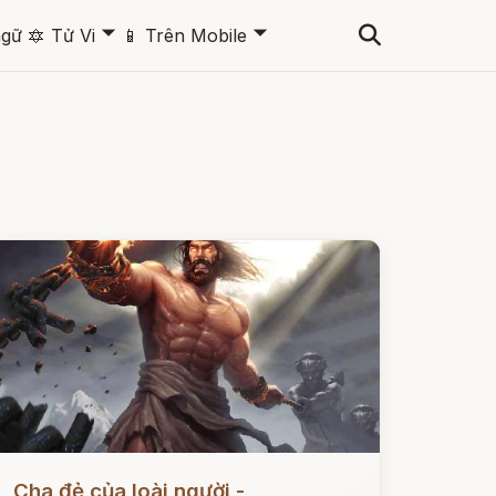
🞃
🞃
ngữ
🔯
Tử Vi
📱
Trên Mobile
ọc ngay
Cha đẻ của loài người -