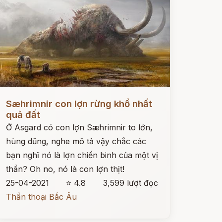
ọc ngay
Sæhrimnir con lợn rừng khổ nhất
quả đất
Ở Asgard có con lợn Sæhrimnir to lớn,
hùng dũng, nghe mô tả vậy chắc các
bạn nghĩ nó là lợn chiến binh của một vị
thần? Oh no, nó là con lợn thịt!
25-04-2021
⭐ 4.8
3,599 lượt đọc
Thần thoại Bắc Âu