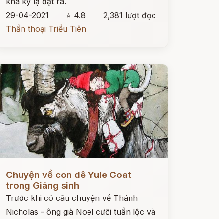
khá kỳ lạ đặt ra.
29-04-2021
⭐ 4.8
2,381 lượt đọc
Thần thoại Triều Tiên
ọc ngay
Chuyện về con dê Yule Goat
trong Giáng sinh
Trước khi có câu chuyện về Thánh
Nicholas - ông già Noel cưỡi tuần lộc và