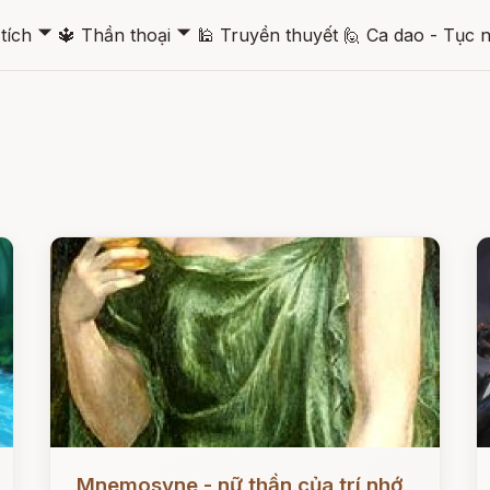
🞃
🞃
tích
🔱
Thần thoại
🕌
Truyền thuyết
🙋
Ca dao - Tục 
Đọc ngay
Đ
Mnemosyne - nữ thần của trí nhớ