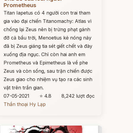
Prometheus
Titan Iapetus có 4 người con trai tham
gia vào đại chiến Titanomachy: Atlas vì
chống lại Zeus nên bị trừng phạt gánh
đỡ cả bầu trời, Menoetius kẻ nóng nảy
đã bị Zeus giáng tia sét giết chết và đày
xuống địa ngục. Chỉ còn hai anh em
Prometheus và Epimetheus là về phe
Zeus và còn sống, sau trận chiến được
Zeus giao cho nhiệm vụ tạo ra các sinh
vật trên trần gian.
07-05-2021
⭐ 4.8
8,242 lượt đọc
Thần thoại Hy Lạp