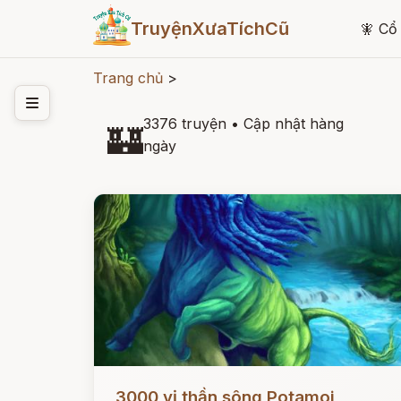
TruyệnXưaTíchCũ
🧚
Cổ 
Trang chủ
>
3376 truyện
•
Cập nhật hàng
🏰
ngày
Đọc ngay
3000 vị thần sông Potamoi