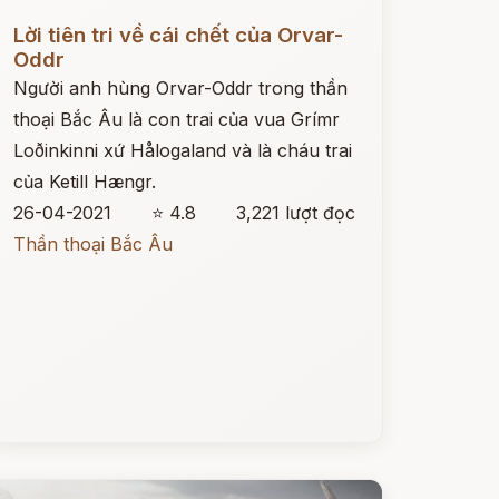
ọc ngay
Lời tiên tri về cái chết của Orvar-
Oddr
Người anh hùng Orvar-Oddr trong thần
thoại Bắc Âu là con trai của vua Grímr
Loðinkinni xứ Hålogaland và là cháu trai
của Ketill Hængr.
26-04-2021
⭐ 4.8
3,221 lượt đọc
Thần thoại Bắc Âu