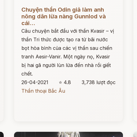
Đọc ngay
Đ
Chuyện thần Odin giả làm anh
nông dân lừa nàng Gunnlod và
cái...
Câu chuyện bắt đầu với thần Kvasir – vị
thần Tri thức được tạo ra từ bãi nước
bọt hòa bình của các vị thần sau chiến
tranh Aesir-Vanir. Một ngày nọ, Kvasir
bị hai gã người lùn lừa đến nhà rồi giết
chết.
26-04-2021
⭐ 4.8
3,738 lượt đọc
Thần thoại Bắc Âu