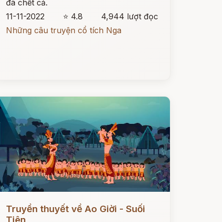
đã chết cả.
11-11-2022
⭐ 4.8
4,944 lượt đọc
Những câu truyện cổ tích Nga
ọc ngay
Truyền thuyết về Ao Giời - Suối
Tiên