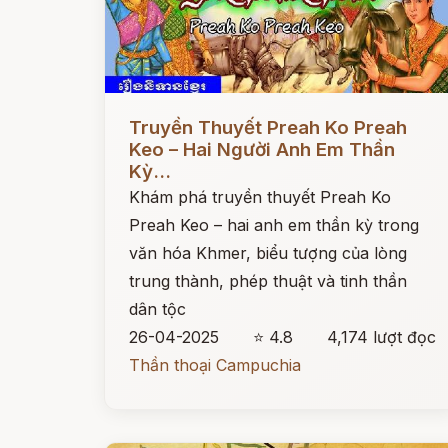
Đọc ngay
Truyền Thuyết Preah Ko Preah
Keo – Hai Người Anh Em Thần
Kỳ...
Khám phá truyền thuyết Preah Ko
Preah Keo – hai anh em thần kỳ trong
văn hóa Khmer, biểu tượng của lòng
trung thành, phép thuật và tinh thần
dân tộc
26-04-2025
⭐ 4.8
4,174 lượt đọc
Thần thoại Campuchia