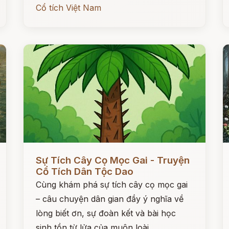
Cổ tích Việt Nam
Đọc ngay
Đ
Sự Tích Cây Cọ Mọc Gai - Truyện
Cổ Tích Dân Tộc Dao
Cùng khám phá sự tích cây cọ mọc gai
– câu chuyện dân gian đầy ý nghĩa về
lòng biết ơn, sự đoàn kết và bài học
sinh tồn từ lửa của muôn loài.