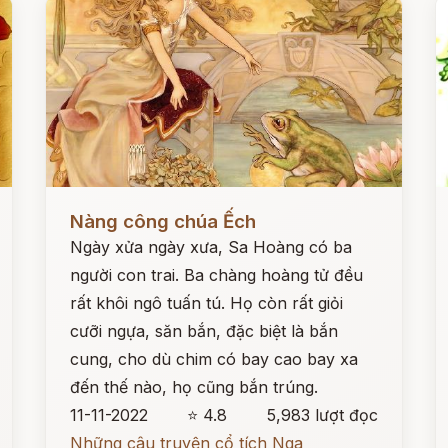
Đọc ngay
Đ
Nàng công chúa Ếch
Ngày xửa ngày xưa, Sa Hoàng có ba
người con trai. Ba chàng hoàng tử đều
rất khôi ngô tuấn tú. Họ còn rất giỏi
cưỡi ngựa, săn bắn, đặc biệt là bắn
cung, cho dù chim có bay cao bay xa
đến thế nào, họ cũng bắn trúng.
11-11-2022
⭐ 4.8
5,983 lượt đọc
Những câu truyện cổ tích Nga