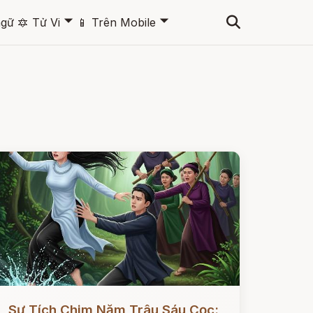
🞃
🞃
ngữ
🔯
Tử Vi
📱
Trên Mobile
ọc ngay
Sự Tích Chim Năm Trâu Sáu Cọc: