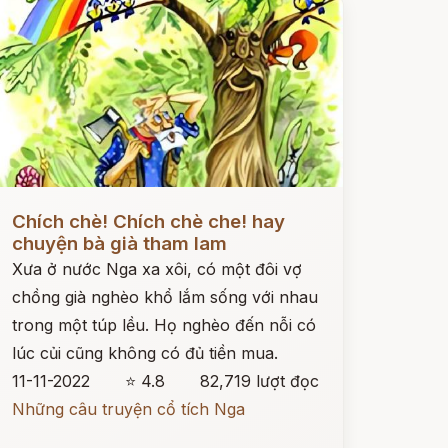
ọc ngay
Chích chè! Chích chè che! hay
chuyện bà già tham lam
Xưa ở nước Nga xa xôi, có một đôi vợ
chồng già nghèo khổ lắm sống với nhau
trong một túp lều. Họ nghèo đến nỗi có
lúc củi cũng không có đủ tiền mua.
11-11-2022
⭐ 4.8
82,719 lượt đọc
Những câu truyện cổ tích Nga