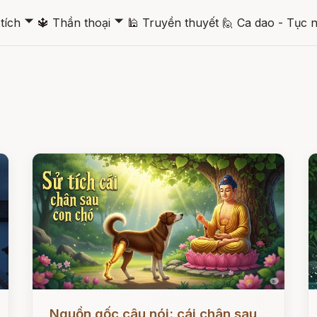
🞃
🞃
tích
🔱
Thần thoại
🕌
Truyền thuyết
🙋
Ca dao - Tục 
Đọc ngay
Đ
Nguồn gốc câu nói: cái chân sau