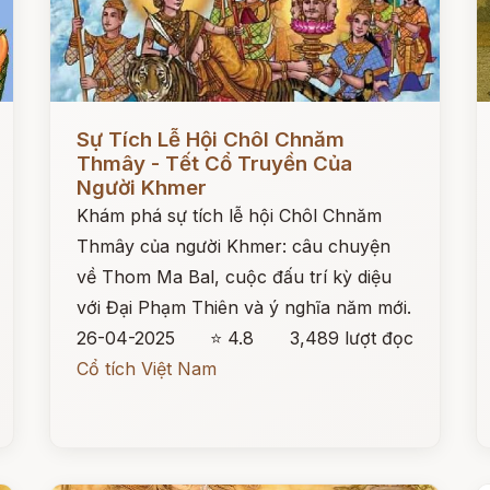
Đọc ngay
Đ
Sự Tích Lễ Hội Chôl Chnăm
Thmây - Tết Cổ Truyền Của
Người Khmer
Khám phá sự tích lễ hội Chôl Chnăm
Thmây của người Khmer: câu chuyện
về Thom Ma Bal, cuộc đấu trí kỳ diệu
với Đại Phạm Thiên và ý nghĩa năm mới.
26-04-2025
⭐ 4.8
3,489 lượt đọc
Cổ tích Việt Nam