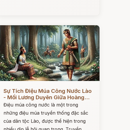
ọc ngay
Sự Tích Điệu Múa Công Nước Lào
- Mối Lương Duyên Giữa Hoàng...
Điệu múa công nước là một trong
những điệu múa truyền thống đặc sắc
của dân tộc Lào, được thể hiện trong
nhiều dịp lễ hội quan trọng. Truyền