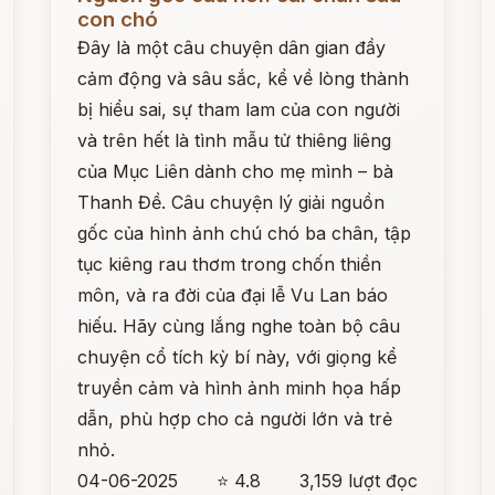
con chó
Đây là một câu chuyện dân gian đầy
cảm động và sâu sắc, kể về lòng thành
bị hiểu sai, sự tham lam của con người
và trên hết là tình mẫu tử thiêng liêng
của Mục Liên dành cho mẹ mình – bà
Thanh Đề. Câu chuyện lý giải nguồn
gốc của hình ảnh chú chó ba chân, tập
tục kiêng rau thơm trong chốn thiền
môn, và ra đời của đại lễ Vu Lan báo
hiếu. Hãy cùng lắng nghe toàn bộ câu
chuyện cổ tích kỳ bí này, với giọng kể
truyền cảm và hình ảnh minh họa hấp
dẫn, phù hợp cho cả người lớn và trẻ
nhỏ.
04-06-2025
⭐ 4.8
3,159 lượt đọc