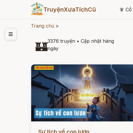
TruyệnXưaTíchCũ
🧚
Cổ 
Trang chủ
>
3376 truyện
•
Cập nhật hàng
🏰
ngày
Đọc ngay
Sự tích về con lươn