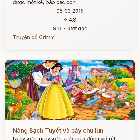
được một kế, bảo các con
05-03-2015
⭐ 4.8
9,167 lượt đọc
Truyện cổ Grimm
Đọc ngay
Nàng Bạch Tuyết và bảy chú lùn
Ngày xửa, ngày xưa, giữa mùa đông giá rét,