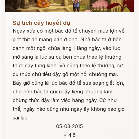
Đọc ngay
Sự tích cây huyết dụ
Ngày xưa có một bác đồ tể chuyên mua lợn về
giết thịt để mang bán ở chợ. Nhà bác ta ở bên
cạnh một ngôi chùa làng. Hàng ngày, vào lúc
mờ sáng là lúc sư cụ bên chùa theo lệ thường
thức dậy tụng kinh. Và cũng theo lệ thường, sư
cụ thức chú tiểu dậy gõ một hồi chuông mai.
Bấy giờ cũng là lúc bác đồ tể sửa soạn giết lợn,
cho nên bác ta quen lấy tiếng chuông làm
chừng thức dậy làm việc hàng ngày. Cứ như
thế, ngày nào cũng như ngày ấy không bao giờ
sai lạc.
05-03-2015
⭐ 4.8