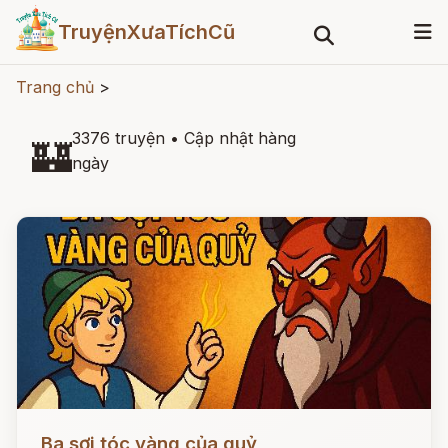
TruyệnXưaTíchCũ
Trang chủ
>
3376 truyện
•
Cập nhật hàng
🏰
ngày
Đọc ngay
Ba sợi tóc vàng của quỷ