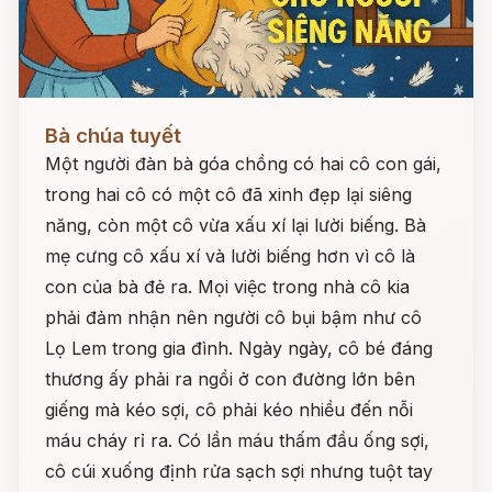
Đọc ngay
Bà chúa tuyết
Một người đàn bà góa chồng có hai cô con gái,
trong hai cô có một cô đã xinh đẹp lại siêng
năng, còn một cô vừa xấu xí lại lười biếng. Bà
mẹ cưng cô xấu xí và lười biếng hơn vì cô là
con của bà đẻ ra. Mọi việc trong nhà cô kia
phải đảm nhận nên người cô bụi bậm như cô
Lọ Lem trong gia đình. Ngày ngày, cô bé đáng
thương ấy phải ra ngồi ở con đường lớn bên
giếng mà kéo sợi, cô phải kéo nhiều đến nỗi
máu cháy rỉ ra. Có lần máu thấm đầu ống sợi,
cô cúi xuống định rửa sạch sợi nhưng tuột tay