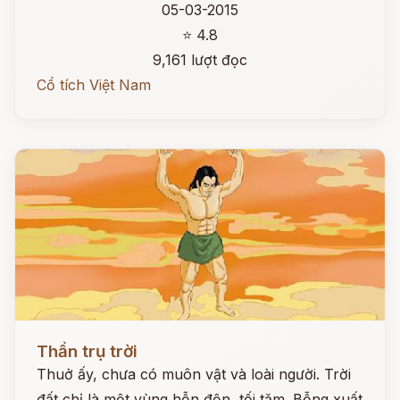
05-03-2015
⭐ 4.8
9,161 lượt đọc
Cổ tích Việt Nam
Đọc ngay
Thần trụ trời
Thuở ấy, chưa có muôn vật và loài người. Trời
đất chỉ là một vùng hỗn độn, tối tăm. Bỗng xuất