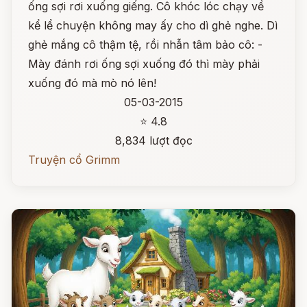
ống sợi rơi xuống giếng. Cô khóc lóc chạy về
kể lể chuyện không may ấy cho dì ghẻ nghe. Dì
ghẻ mắng cô thậm tệ, rồi nhẫn tâm bảo cô: -
Mày đánh rơi ống sợi xuống đó thì mày phải
xuống đó mà mò nó lên!
05-03-2015
⭐ 4.8
8,834 lượt đọc
Truyện cổ Grimm