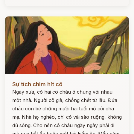
Đọc ngay
Sự tích chim hít cô
Ngày xưa, có hai cô cháu ở chung với nhau
một nhà. Người cô già, chồng chết từ lâu. Đứa
cháu còn bé chừng mười hai tuổi mồ côi cha
mẹ. Nhà họ nghèo, chỉ có vài sào ruộng, không
đủ sống. Cho nên cô cháu ngày ngày phải đi
mò cua bắt ốc hoặc mót hái kiếm ăn. Mấy năm