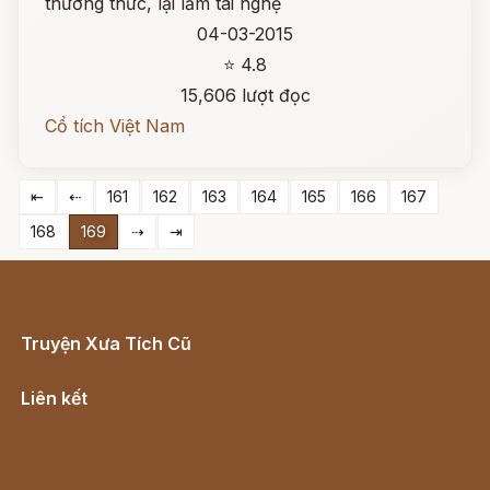
thường thức, lại lắm tài nghệ
04-03-2015
⭐ 4.8
15,606 lượt đọc
Cổ tích Việt Nam
⇤
⇠
161
162
163
164
165
166
167
168
169
⇢
⇥
Truyện Xưa Tích Cũ
Cổ tích Việt Nam
Liên kết
Lịch vạn niên
Hà Nội cũ - Món ngon Hà Nội
Truyện kiếm hiệp - Ngôn tình