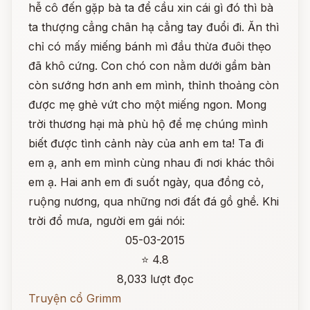
hễ cô đến gặp bà ta để cầu xin cái gì đó thì bà
ta thượng cẳng chân hạ cẳng tay đuổi đi. Ăn thì
chỉ có mấy miếng bánh mì đầu thừa đuôi thẹo
đã khô cứng. Con chó con nằm dưới gầm bàn
còn sướng hơn anh em mình, thỉnh thoảng còn
được mẹ ghẻ vứt cho một miếng ngon. Mong
trời thương hại mà phù hộ để mẹ chúng mình
biết được tình cảnh này của anh em ta! Ta đi
em ạ, anh em mình cùng nhau đi nơi khác thôi
em ạ. Hai anh em đi suốt ngày, qua đồng cỏ,
ruộng nương, qua những nơi đất đá gồ ghề. Khi
trời đổ mưa, người em gái nói:
05-03-2015
⭐ 4.8
8,033 lượt đọc
Truyện cổ Grimm