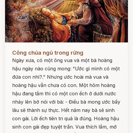
Đọc ngay
Công chúa ngủ trong rừng
Ngày xưa, có một ông vua và một bà hoàng
hậu ngày nào cũng mong: "Ước gì mình có một
đứa con nhỉ?." Nhưng ước hoài mà vua và
hoàng hậu vẫn chưa có con. Một hôm hoàng
hậu đang tắm thì có một con ếch ở dưới nước
nhảy lên bờ nói với bà: - Điều bà mong ước bấy
lâu sẽ thành sự thực. Hết năm nay bà sẽ sinh
con gái. Lời ếch tiên tri quả là đúng. Hoàng hậu
sinh con gái đẹp tuyệt trần. Vua thích lắm, mở