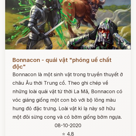
Đọc ngay
Bonnacon - quái vật "phóng uế chất
độc"
Bonnacon là một sinh vật trong truyền thuyết ở
châu Âu thời Trung cổ. Theo ghi chép về
những loài quái vật từ thời La Mã, Bonnacon có
vóc giáng giống một con bò với bộ lông màu
hung đỏ đặc trưng. Loài vật kì lạ này sở hữu
một đôi sừng cong và có bờm giống bờm ngựa.
08-10-2020
⭐ 4.8