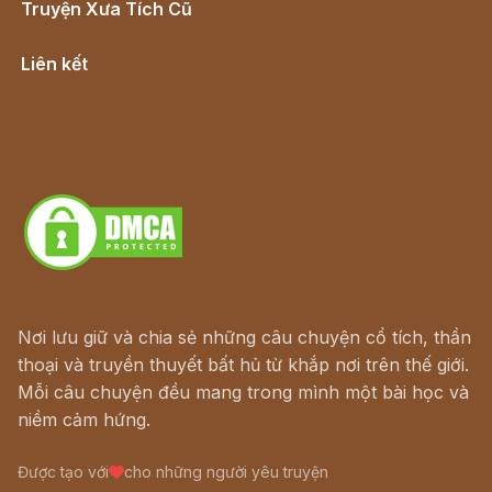
Truyện Xưa Tích Cũ
Cổ tích Việt Nam
Liên kết
Lịch vạn niên
Hà Nội cũ - Món ngon Hà Nội
Truyện kiếm hiệp - Ngôn tình
Download - Tải Miễn Phí
Nơi lưu giữ và chia sẻ những câu chuyện cổ tích, thần
thoại và truyền thuyết bất hủ từ khắp nơi trên thế giới.
Mỗi câu chuyện đều mang trong mình một bài học và
niềm cảm hứng.
Được tạo với
cho những người yêu truyện