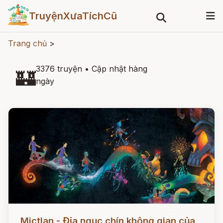
TruyệnXưaTíchCũ
Trang chủ
>
3376 truyện
•
Cập nhật hàng
🏰
ngày
Đọc ngay
Mictlan - Địa ngục chín không gian của