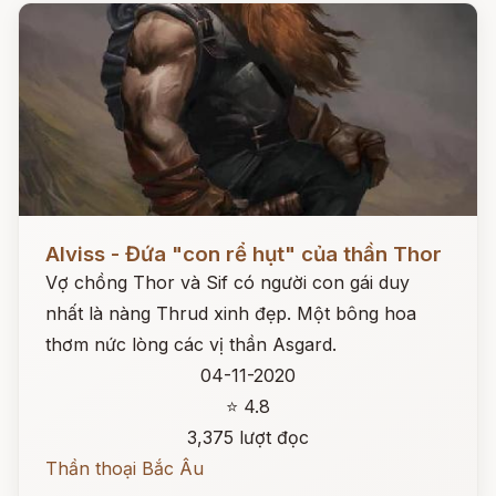
Đọc ngay
Alviss - Đứa "con rể hụt" của thần Thor
Vợ chồng Thor và Sif có người con gái duy
nhất là nàng Thrud xinh đẹp. Một bông hoa
thơm nức lòng các vị thần Asgard.
04-11-2020
⭐ 4.8
3,375 lượt đọc
Thần thoại Bắc Âu