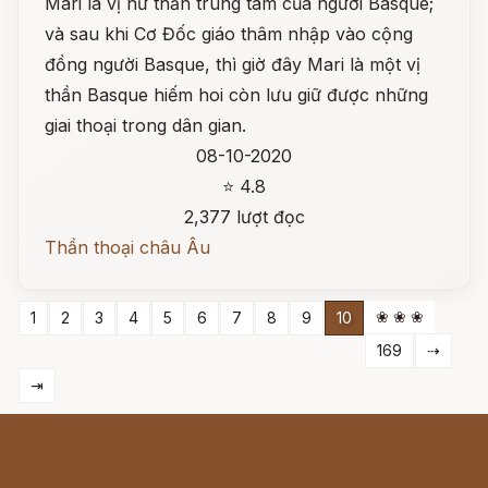
Mari là vị nữ thần trung tâm của người Basque;
và sau khi Cơ Đốc giáo thâm nhập vào cộng
đồng người Basque, thì giờ đây Mari là một vị
thần Basque hiếm hoi còn lưu giữ được những
giai thoại trong dân gian.
08-10-2020
⭐ 4.8
2,377 lượt đọc
Thần thoại châu Âu
❀ ❀ ❀
1
2
3
4
5
6
7
8
9
10
169
⇢
⇥