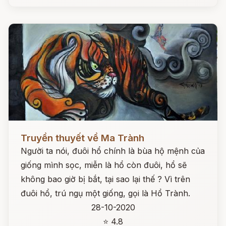
Đọc ngay
Truyền thuyết về Ma Trành
Người ta nói, đuôi hổ chính là bùa hộ mệnh của
giống mình sọc, miễn là hổ còn đuôi, hổ sẽ
không bao giờ bị bắt, tại sao lại thế ? Vì trên
đuôi hổ, trú ngụ một giống, gọi là Hổ Trành.
28-10-2020
⭐ 4.8