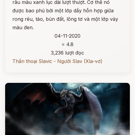
râu màu xanh lục dài lượt thượt. Cơ thể nó
được bao phủ bởi một lớp dầy hỗn hợp giữa
rong rêu, tảo, bùn đất, lông tơ và một lớp vảy
màu đen.
04-11-2020
⭐ 4.8
3,236 lượt đọc
Thần thoại Slavic - Người Slav (Xla-vơ)