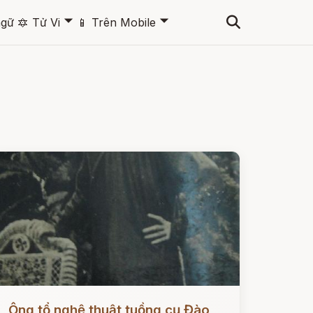
🞃
🞃
ngữ
🔯
Tử Vi
📱
Trên Mobile
ọc ngay
Ông tổ nghệ thuật tuồng cụ Đào