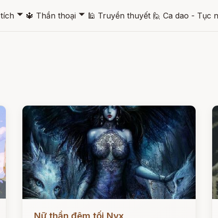
🞃
🞃
tích
🔱
Thần thoại
🕌
Truyền thuyết
🙋
Ca dao - Tục 
Đọc ngay
Đ
Nữ thần đêm tối Nyx