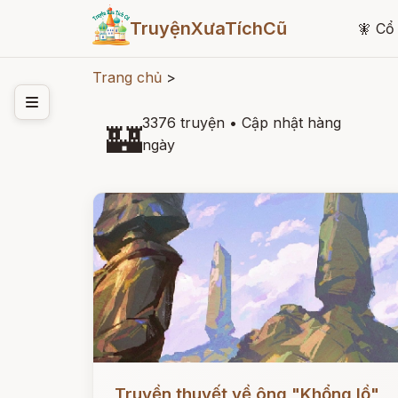
TruyệnXưaTíchCũ
🧚
Cổ 
Trang chủ
>
3376 truyện
•
Cập nhật hàng
🏰
ngày
Đọc ngay
Truyền thuyết về ông "Khổng lồ"