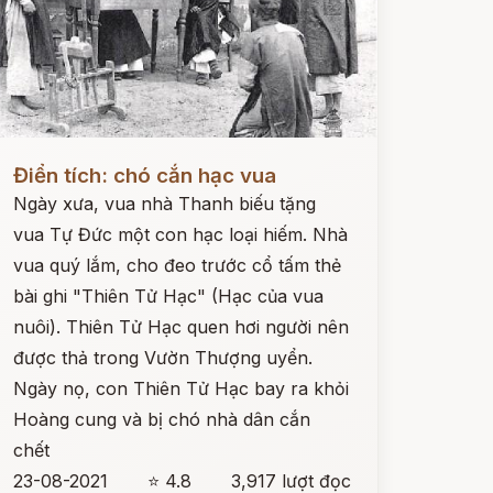
ọc ngay
Điển tích: chó cắn hạc vua
Ngày xưa, vua nhà Thanh biếu tặng
vua Tự Đức một con hạc loại hiếm. Nhà
vua quý lắm, cho đeo trước cổ tấm thẻ
bài ghi "Thiên Tử Hạc" (Hạc của vua
nuôi). Thiên Tử Hạc quen hơi người nên
được thả trong Vườn Thượng uyển.
Ngày nọ, con Thiên Tử Hạc bay ra khỏi
Hoàng cung và bị chó nhà dân cắn
chết
23-08-2021
⭐ 4.8
3,917 lượt đọc