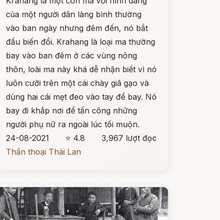
Krahang là một con ma với hình dáng
của một người dân làng bình thường
vào ban ngày nhưng đêm đến, nó bắt
đầu biến đổi. Krahang là loại ma thường
bay vào ban đêm ở các vùng nông
thôn, loài ma này khá dễ nhận biết vì nó
luôn cưỡi trên một cái chày giã gạo và
dùng hai cái mẹt đeo vào tay để bay. Nó
bay đi khắp nơi để tấn công những
người phụ nữ ra ngoài lúc tối muộn.
24-08-2021
⭐ 4.8
3,967 lượt đọc
Thần thoại Thái Lan