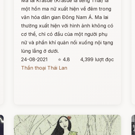
Ma lai Krasue (Krasue là tiếng Thái) là
một hồn ma nữ xuất hiện về đêm trong
văn hóa dân gian Đông Nam Á. Ma lai
thường xuất hiện với hình ảnh không có
cơ thể, chỉ có đầu của một người phụ
nữ và phần khí quản nối xuống nội tạng
lủng lẳng ở dưới.
24-08-2021
⭐ 4.8
4,399 lượt đọc
Thần thoại Thái Lan