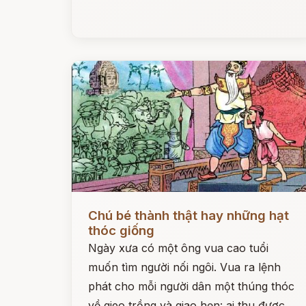
Đọc ngay
Chú bé thành thật hay những hạt
thóc giống
Ngày xưa có một ông vua cao tuổi
muốn tìm người nối ngôi. Vua ra lệnh
phát cho mỗi người dân một thúng thóc
về gieo trồng và giao hẹn: ai thu được