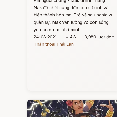
Khi người chồng - Mak đi lính, nàng
Nak đã chết cùng đứa con sơ sinh và
biến thành hồn ma. Trở về sau nghĩa vụ
quân sự, Mak vẫn tưởng vợ con sống
yên ổn ở nhà chờ mình
24-08-2021
⭐ 4.8
3,089 lượt đọc
Thần thoại Thái Lan