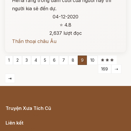
Herla rằng trong đám cưới của người này thì
người kia sẽ đến dự.
04-12-2020
⭐ 4.8
2,637 lượt đọc
Thần thoại châu Âu
❀ ❀ ❀
1
2
3
4
5
6
7
8
9
10
169
⇢
⇥
Truyện Xưa Tích Cũ
Cổ tích Việt Nam
Liên kết
Lịch vạn niên