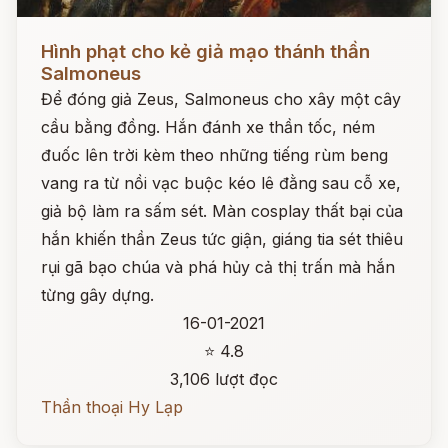
Đọc ngay
Hình phạt cho kẻ giả mạo thánh thần
Salmoneus
Để đóng giả Zeus, Salmoneus cho xây một cây
cầu bằng đồng. Hắn đánh xe thần tốc, ném
đuốc lên trời kèm theo những tiếng rùm beng
vang ra từ nồi vạc buộc kéo lê đằng sau cỗ xe,
giả bộ làm ra sấm sét. Màn cosplay thất bại của
hắn khiến thần Zeus tức giận, giáng tia sét thiêu
rụi gã bạo chúa và phá hủy cả thị trấn mà hắn
từng gây dựng.
16-01-2021
⭐ 4.8
3,106 lượt đọc
Thần thoại Hy Lạp