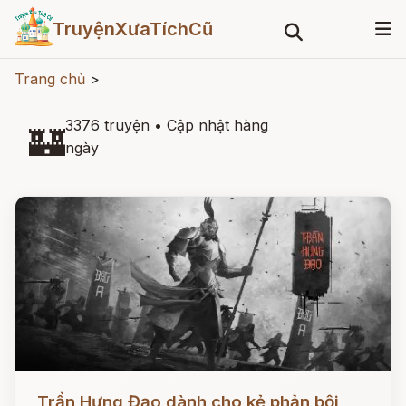
TruyệnXưaTíchCũ
Trang chủ
>
3376 truyện
•
Cập nhật hàng
🏰
ngày
Đọc ngay
Trần Hưng Đạo dành cho kẻ phản bội