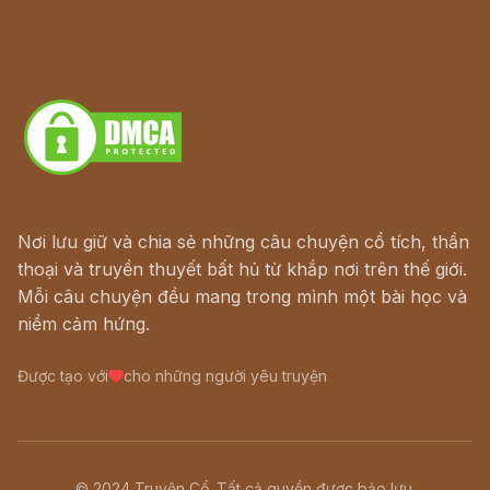
Hà Nội cũ - Món ngon Hà Nội
Truyện kiếm hiệp - Ngôn tình
Download - Tải Miễn Phí
Nơi lưu giữ và chia sẻ những câu chuyện cổ tích, thần
thoại và truyền thuyết bất hủ từ khắp nơi trên thế giới.
Mỗi câu chuyện đều mang trong mình một bài học và
niềm cảm hứng.
Được tạo với
cho những người yêu truyện
© 2024 Truyện Cổ. Tất cả quyền được bảo lưu.