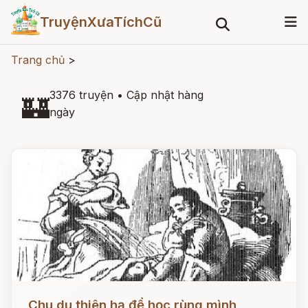
TruyệnXưaTíchCũ
Trang chủ
>
3376 truyện
•
Cập nhật hàng
🏰
ngày
Đọc ngay
Chu du thiên hạ để học rùng mình