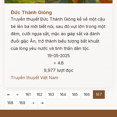
Đọc ngay
Đức Thánh Gióng
Truyền thuyết Đức Thánh Gióng kể về một cậu
bé lên ba mới biết nói, sau đó vụt lớn trong một
đêm, cưỡi ngựa sắt, mặc áo giáp sắt và đánh
đuổi giặc Ân, trở thành biểu tượng bất khuất
của lòng yêu nước và tinh thần dân tộc.
19-05-2025
⭐ 4.8
9,977 lượt đọc
Truyền thuyết Việt Nam
⇤
⇠
161
162
163
164
165
166
167
168
169
⇢
⇥