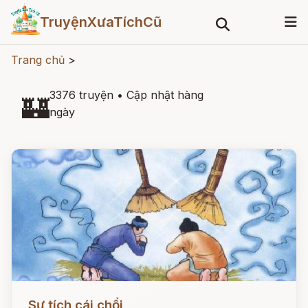
TruyệnXưaTíchCũ
Trang chủ
>
3376 truyện
•
Cập nhật hàng
🏰
ngày
Đọc ngay
Sự tích cái chổi