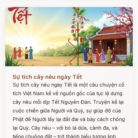
Đọc ngay
Sự tích cây nêu ngày Tết
Sự tích cây nêu ngày Tết là một câu chuyện cổ
tích Việt Nam kể về nguồn gốc của tục lệ dựng
cây nêu mỗi dịp Tết Nguyên Đán. Truyện kể lại
cuộc chiến giữa Người và Quỷ, sự giúp đỡ của
Phật để Người lấy lại đất đai và bày cách chống
lại Quỷ. Cây nêu – với bó lá dứa, cành đa, và
tiếng chuông đất – trở thành biểu tượng linh