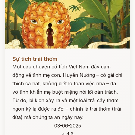
Đọc ngay
Sự tích trái thơm
Một câu chuyện cổ tích Việt Nam đầy cảm
động về tình mẹ con. Huyền Nương – cô gái chỉ
thích ca hát, không biết lo toan việc nhà – đã
vô tình khiến mẹ buột miệng nói lời oán trách.
Từ đó, bi kịch xảy ra và một loài trái cây thơm
ngon kỳ lạ được ra đời – chính là trái thơm (trái
dứa) mà chúng ta ăn ngày nay.
03-06-2025
⭐ 4.8