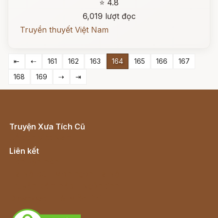
⭐ 4.8
6,019 lượt đọc
Truyền thuyết Việt Nam
⇤
⇠
161
162
163
164
165
166
167
168
169
⇢
⇥
Truyện Xưa Tích Cũ
Cổ tích Việt Nam
Liên kết
Lịch vạn niên
Hà Nội cũ - Món ngon Hà Nội
Truyện kiếm hiệp - Ngôn tình
Download - Tải Miễn Phí