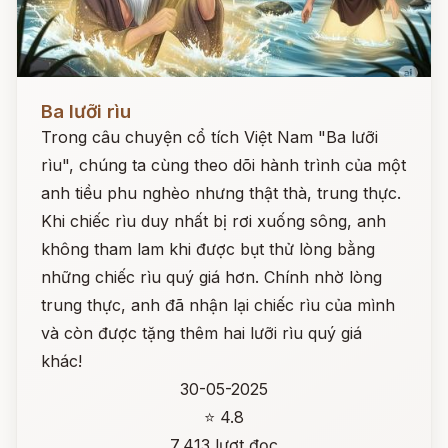
Đọc ngay
Ba lưỡi rìu
Trong câu chuyện cổ tích Việt Nam "Ba lưỡi
rìu", chúng ta cùng theo dõi hành trình của một
anh tiều phu nghèo nhưng thật thà, trung thực.
Khi chiếc rìu duy nhất bị rơi xuống sông, anh
không tham lam khi được bụt thử lòng bằng
những chiếc rìu quý giá hơn. Chính nhờ lòng
trung thực, anh đã nhận lại chiếc rìu của mình
và còn được tặng thêm hai lưỡi rìu quý giá
khác!
30-05-2025
⭐ 4.8
7,413 lượt đọc