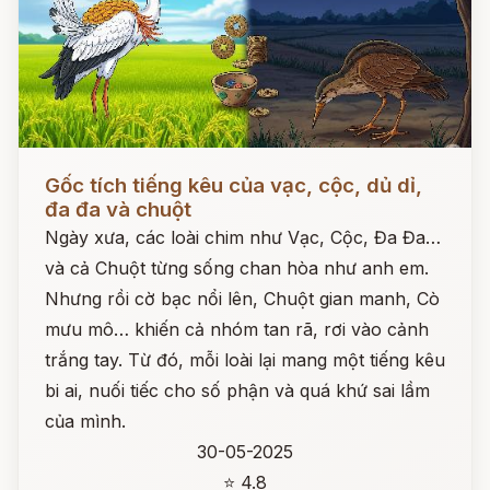
Đọc ngay
Gốc tích tiếng kêu của vạc, cộc, dủ dỉ,
đa đa và chuột
Ngày xưa, các loài chim như Vạc, Cộc, Đa Đa…
và cả Chuột từng sống chan hòa như anh em.
Nhưng rồi cờ bạc nổi lên, Chuột gian manh, Cò
mưu mô… khiến cả nhóm tan rã, rơi vào cảnh
trắng tay. Từ đó, mỗi loài lại mang một tiếng kêu
bi ai, nuối tiếc cho số phận và quá khứ sai lầm
của mình.
30-05-2025
⭐ 4.8