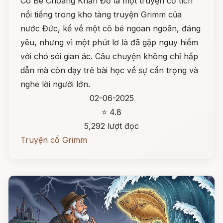
Cô Bé Choàng Khăn Đỏ là một truyện cổ tích
nổi tiếng trong kho tàng truyện Grimm của
nước Đức, kể về một cô bé ngoan ngoãn, đáng
yêu, nhưng vì một phút lơ là đã gặp nguy hiểm
với chó sói gian ác. Câu chuyện không chỉ hấp
dẫn mà còn dạy trẻ bài học về sự cẩn trọng và
nghe lời người lớn.
02-06-2025
⭐ 4.8
5,292 lượt đọc
Truyện cổ Grimm