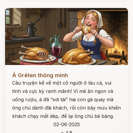
Đọc ngay
Ả Grêten thông minh
Câu truyện kể về một cô người ở láu cá, vui
tính và cực kỳ ranh mãnh! Vì mê ăn ngon và
uống rượu, ả đã “xơi tái” hai con gà quay mà
ông chủ dành đãi khách, rồi còn bày mưu khiến
khách chạy mất dép, để lại ông chủ bẽ bàng.
02-06-2025
⭐ 4.8