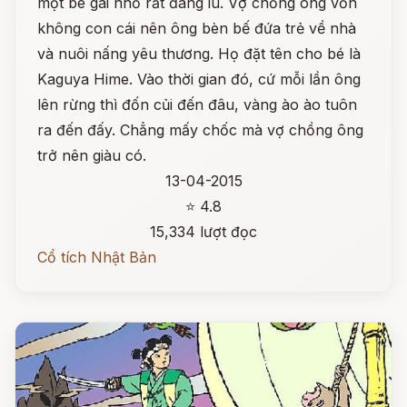
một bé gái nhỏ rất đáng iu. Vợ chồng ông vốn
không con cái nên ông bèn bế đứa trẻ về nhà
và nuôi nấng yêu thương. Họ đặt tên cho bé là
Kaguya Hime. Vào thời gian đó, cứ mỗi lần ông
lên rừng thì đốn củi đến đâu, vàng ào ào tuôn
ra đến đấy. Chẳng mấy chốc mà vợ chồng ông
trở nên giàu có.
13-04-2015
⭐ 4.8
15,334 lượt đọc
Cổ tích Nhật Bản