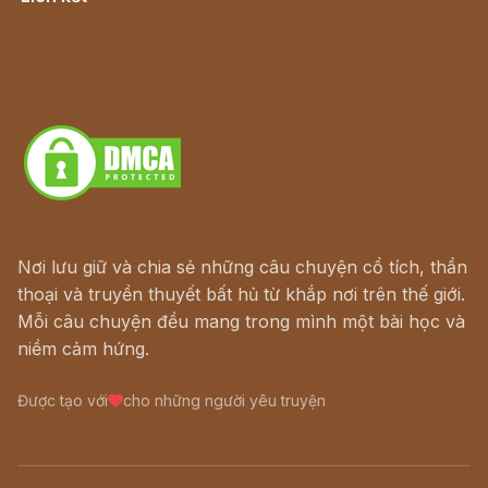
Lịch vạn niên
Hà Nội cũ - Món ngon Hà Nội
Truyện kiếm hiệp - Ngôn tình
Download - Tải Miễn Phí
Nơi lưu giữ và chia sẻ những câu chuyện cổ tích, thần
thoại và truyền thuyết bất hủ từ khắp nơi trên thế giới.
Mỗi câu chuyện đều mang trong mình một bài học và
niềm cảm hứng.
Được tạo với
cho những người yêu truyện