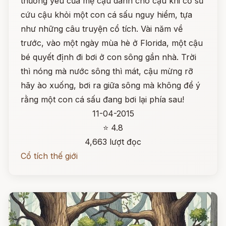
thương yêu của mẹ cậu dành cho cậu khi cố sữ
cứu cậu khỏi một con cá sấu nguy hiểm, tựa
như những câu truyện cổ tích. Vài năm về
trước, vào một ngày mùa hè ở Florida, một cậu
bé quyết định đi bơi ở con sông gần nhà. Trời
thì nóng mà nước sông thì mát, cậu mừng rỡ
hãy ào xuống, bơi ra giữa sông mà không để ý
rằng một con cá sấu đang bơi lại phía sau!
11-04-2015
⭐ 4.8
4,663 lượt đọc
Cổ tích thế giới