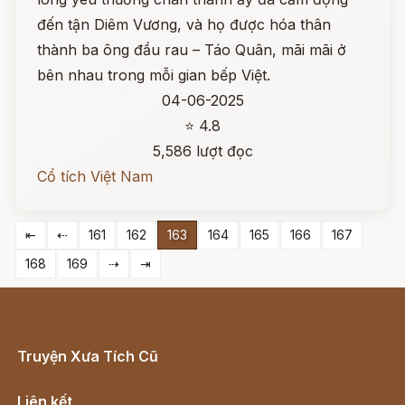
đến tận Diêm Vương, và họ được hóa thân
thành ba ông đầu rau – Táo Quân, mãi mãi ở
bên nhau trong mỗi gian bếp Việt.
04-06-2025
⭐ 4.8
5,586 lượt đọc
Cổ tích Việt Nam
⇤
⇠
161
162
163
164
165
166
167
168
169
⇢
⇥
Truyện Xưa Tích Cũ
Cổ tích Việt Nam
Liên kết