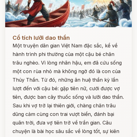
Đọc ngay
Cổ tích lưỡi dao thần
Một truyện dân gian Việt Nam đặc sắc, kể về
hành trình phi thường của một cậu bé chăn
trâu nghèo. Vì lòng nhân hậu, em đã cứu sống
một con rùa nhỏ mà không ngờ đó là con của
Thủy Thần. Từ đó, những ân huệ thần kỳ lần
lượt đến với cậu bé: gặp tiên nữ, cưới được vợ
tiên, được ban cây thuốc sống và lưỡi dao thần.
Sau khi vợ trở lại thiên giới, chàng chăn trâu
dũng cảm cùng con trai vượt biển, đánh bại
quân trời, đưa vợ tiên trở về trần gian. Câu
chuyện là bài học sâu sắc về lòng tốt, sự kiên