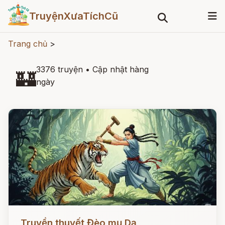
TruyệnXưaTíchCũ
Trang chủ
>
3376 truyện
•
Cập nhật hàng
🏰
ngày
Đọc ngay
Truyền thuyết Đèo mụ Dạ