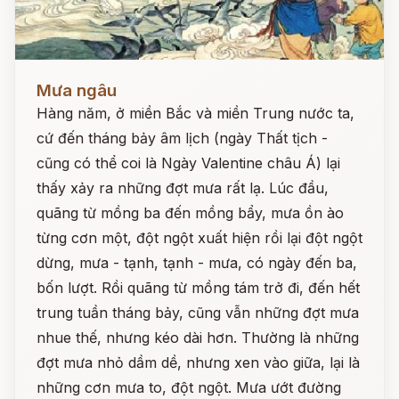
Đọc ngay
Mưa ngâu
Hàng năm, ở miền Bắc và miền Trung nước ta,
cứ đến tháng bảy âm lịch (ngày Thất tịch -
cũng có thể coi là Ngày Valentine châu Á) lại
thấy xảy ra những đợt mưa rất lạ. Lúc đầu,
quãng từ mồng ba đến mồng bẩy, mưa ồn ào
từng cơn một, đột ngột xuất hiện rồi lại đột ngột
dừng, mưa - tạnh, tạnh - mưa, có ngày đến ba,
bốn lượt. Rồi quãng từ mồng tám trở đi, đến hết
trung tuần tháng bảy, cũng vẫn những đợt mưa
nhue thế, nhưng kéo dài hơn. Thường là những
đợt mưa nhỏ dầm dề, nhưng xen vào giữa, lại là
những cơn mưa to, đột ngột. Mưa ướt đường