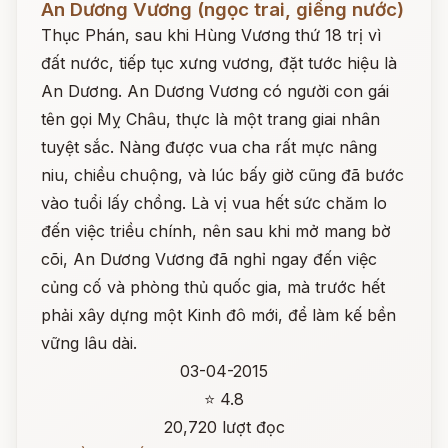
An Dương Vương (ngọc trai, giếng nước)
Thục Phán, sau khi Hùng Vương thứ 18 trị vì
đất nước, tiếp tục xưng vương, đặt tước hiệu là
An Dương. An Dương Vương có người con gái
tên gọi Mỵ Châu, thực là một trang giai nhân
tuyệt sắc. Nàng được vua cha rất mực nâng
niu, chiều chuộng, và lúc bấy giờ cũng đã bước
vào tuổi lấy chồng. Là vị vua hết sức chăm lo
đến việc triều chính, nên sau khi mở mang bờ
cõi, An Dương Vương đã nghỉ ngay đến việc
củng cố và phòng thủ quốc gia, mà trước hết
phải xây dựng một Kinh đô mới, để làm kế bền
vững lâu dài.
03-04-2015
⭐ 4.8
20,720 lượt đọc