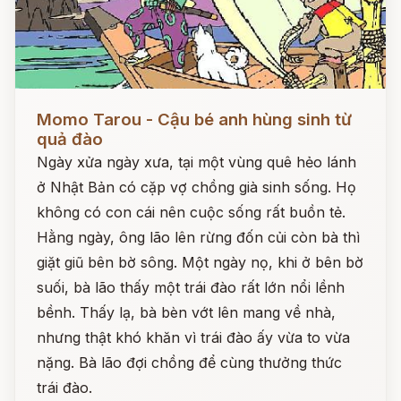
Đọc ngay
Momo Tarou - Cậu bé anh hùng sinh từ
quả đào
Ngày xửa ngày xưa, tại một vùng quê hẻo lánh
ở Nhật Bản có cặp vợ chồng già sinh sống. Họ
không có con cái nên cuộc sống rất buồn tẻ.
Hằng ngày, ông lão lên rừng đốn củi còn bà thì
giặt giũ bên bờ sông. Một ngày nọ, khi ở bên bờ
suối, bà lão thấy một trái đào rất lớn nổi lềnh
bềnh. Thấy lạ, bà bèn vớt lên mang về nhà,
nhưng thật khó khăn vì trái đào ấy vừa to vừa
nặng. Bà lão đợi chồng để cùng thưởng thức
trái đào.