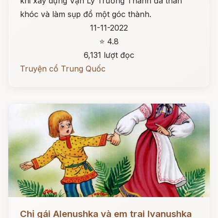
khi xây dựng Vạn Lý Trường Thành đã than
khóc và làm sụp đổ một góc thành.
11-11-2022
⭐ 4.8
6,131 lượt đọc
Truyện cổ Trung Quốc
Đọc ngay
Chị gái Alenushka và em trai Ivanushka