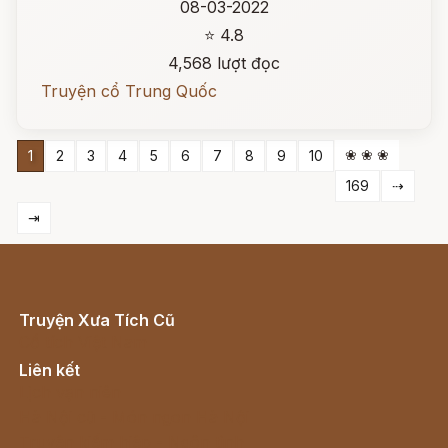
08-03-2022
⭐ 4.8
4,568 lượt đọc
Truyện cổ Trung Quốc
❀ ❀ ❀
1
2
3
4
5
6
7
8
9
10
169
⇢
⇥
Truyện Xưa Tích Cũ
Cổ tích Việt Nam
Liên kết
Lịch vạn niên
Hà Nội cũ - Món ngon Hà Nội
Truyện kiếm hiệp - Ngôn tình