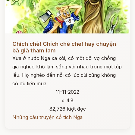
Đọc ngay
Chích chè! Chích chè che! hay chuyện
bà già tham lam
Xưa ở nước Nga xa xôi, có một đôi vợ chồng
già nghèo khổ lắm sống với nhau trong một túp
lều. Họ nghèo đến nỗi có lúc củi cũng không
có đủ tiền mua.
11-11-2022
⭐ 4.8
82,726 lượt đọc
Những câu truyện cổ tích Nga