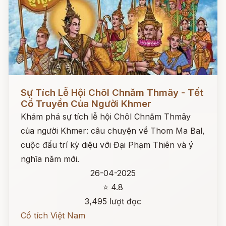
Đọc ngay
Sự Tích Lễ Hội Chôl Chnăm Thmây - Tết
Cổ Truyền Của Người Khmer
Khám phá sự tích lễ hội Chôl Chnăm Thmây
của người Khmer: câu chuyện về Thom Ma Bal,
cuộc đấu trí kỳ diệu với Đại Phạm Thiên và ý
nghĩa năm mới.
26-04-2025
⭐ 4.8
3,495 lượt đọc
Cổ tích Việt Nam