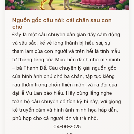
Đọc ngay
Nguồn gốc câu nói: cái chân sau con
chó
Đây là một câu chuyện dân gian đầy cảm động
và sâu sắc, kể về lòng thành bị hiểu sai, sự
tham lam của con người và trên hết là tình mẫu
tử thiêng liêng của Mục Liên dành cho mẹ mình
– bà Thanh Đề. Câu chuyện lý giải nguồn gốc
của hình ảnh chú chó ba chân, tập tục kiêng
rau thơm trong chốn thiền môn, và ra đời của
đại lễ Vu Lan báo hiếu. Hãy cùng lắng nghe
toàn bộ câu chuyện cổ tích kỳ bí này, với giọng
kể truyền cảm và hình ảnh minh họa hấp dẫn,
phù hợp cho cả người lớn và trẻ nhỏ.
04-06-2025