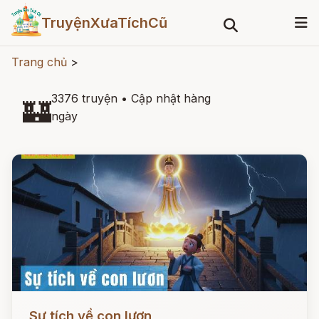
TruyệnXưaTíchCũ
Trang chủ
>
3376 truyện
•
Cập nhật hàng
🏰
ngày
Đọc ngay
Sự tích về con lươn