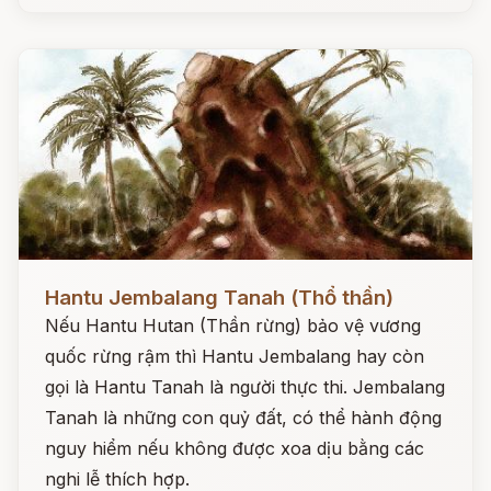
Đọc ngay
Hantu Jembalang Tanah (Thổ thần)
Nếu Hantu Hutan (Thần rừng) bảo vệ vương
quốc rừng rậm thì Hantu Jembalang hay còn
gọi là Hantu Tanah là người thực thi. Jembalang
Tanah là những con quỷ đất, có thể hành động
nguy hiểm nếu không được xoa dịu bằng các
nghi lễ thích hợp.