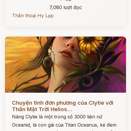
7,080 lượt đọc
Thần thoại Hy Lạp
Đọc ngay
Chuyện tình đơn phương của Clytie với
Thần Mặt Trời Helios...
Nàng Clytie là một trong số 3000 tiên nữ
Oceanid, là con gái của Titan Oceanus, kẻ đem