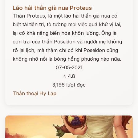
Đọc ngay
Lão hải thần già nua Proteus
Thần Proteus, là một lão hải thần già nua có
biệt tài tiên tri, tỏ tường mọi việc quá khứ vị lai,
lại có khả năng biến hóa khôn lường. Ông là
con trai của thần Poseidon và người mẹ không
rõ lai lịch, mà thậm chí có khi Poseidon cũng
không nhớ nổi là bóng hồng phương nào nữa.
07-05-2021
⭐ 4.8
3,196 lượt đọc
Thần thoại Hy Lạp