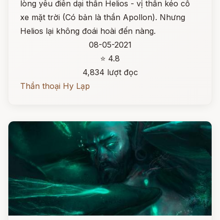
lòng yêu điên dại thần Helios - vị thần kéo cỗ
xe mặt trời (Có bản là thần Apollon). Nhưng
Helios lại không đoái hoài đến nàng.
08-05-2021
⭐ 4.8
4,834 lượt đọc
Thần thoại Hy Lạp