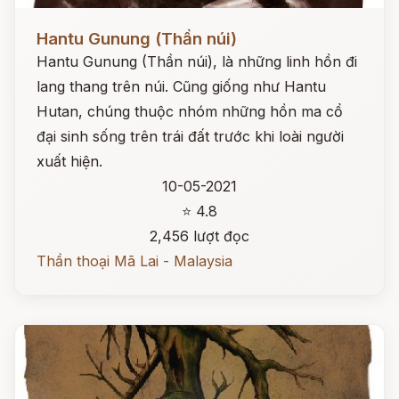
Đọc ngay
Hantu Gunung (Thần núi)
Hantu Gunung (Thần núi), là những linh hồn đi
lang thang trên núi. Cũng giống như Hantu
Hutan, chúng thuộc nhóm những hồn ma cổ
đại sinh sống trên trái đất trước khi loài người
xuất hiện.
10-05-2021
⭐ 4.8
2,456 lượt đọc
Thần thoại Mã Lai - Malaysia