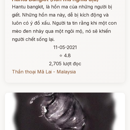
Hantu bangkit, là hồn ma của những người bị
giết. Những hồn ma này, dễ bị kích động và
luôn có ý đồ xấu. Người ta tin rằng khi một con
mèo đen nhảy qua một ngôi mộ, nó sẽ khiến
người chết sống lại.
11-05-2021
⭐ 4.8
2,705 lượt đọc
Thần thoại Mã Lai - Malaysia