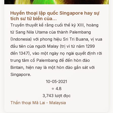
Đọc ngay
Huyền thoại lập quốc Singapore hay sự
tích sư tử biển của...
Truyền thuyết kể rằng cuối thế kỷ XIII, hoàng
tử Sang Nila Utama của thành Palembang
(Indonesia) với phong hiệu Sri Tri Buana, vị vua
đầu tiên của người Malay (trị vì từ năm 1299
đến 1347), vào một ngày nọ ngài quyết định rời
trung tâm cổ Palembang để đến hòn đảo
Bintain, hiện nay là một hòn đảo gần sát với
Singapore.
10-05-2021
⭐ 4.8
3,743 lượt đọc
Thần thoại Mã Lai - Malaysia