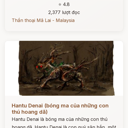
⭐ 4.8
2,377 lượt đọc
Thần thoại Mã Lai - Malaysia
Đọc ngay
Hantu Denai (bóng ma của những con
thú hoang dã)
Hantu Denai là bóng ma của những con thú
hoang dã. Hantu Denai là con quỷ săn bắn, một