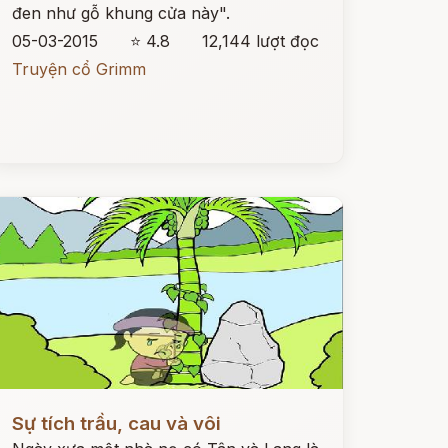
đen như gỗ khung cửa này".
05-03-2015
⭐ 4.8
12,144 lượt đọc
Truyện cổ Grimm
ọc ngay
Sự tích trầu, cau và vôi