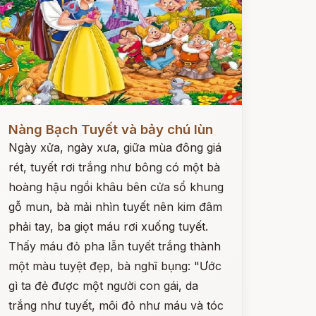
ọc ngay
Nàng Bạch Tuyết và bảy chú lùn
Ngày xửa, ngày xưa, giữa mùa đông giá
rét, tuyết rơi trắng như bông có một bà
hoàng hậu ngồi khâu bên cửa sổ khung
gỗ mun, bà mải nhìn tuyết nên kim đâm
phải tay, ba giọt máu rơi xuống tuyết.
Thấy máu đỏ pha lẫn tuyết trắng thành
một màu tuyệt đẹp, bà nghĩ bụng: "Ước
gì ta đẻ được một người con gái, da
trắng như tuyết, môi đỏ như máu và tóc