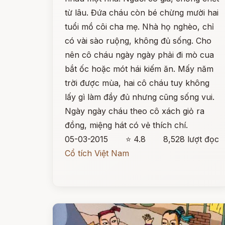
từ lâu. Đứa cháu còn bé chừng mười hai
tuổi mồ côi cha mẹ. Nhà họ nghèo, chỉ
có vài sào ruộng, không đủ sống. Cho
nên cô cháu ngày ngày phải đi mò cua
bắt ốc hoặc mót hái kiếm ăn. Mấy năm
trời được mùa, hai cô cháu tuy không
lấy gì làm đầy đủ nhưng cũng sống vui.
Ngày ngày cháu theo cô xách giỏ ra
đồng, miệng hát có vẻ thích chí.
05-03-2015
⭐ 4.8
8,528 lượt đọc
Cổ tích Việt Nam