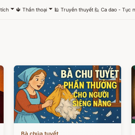
🞃
🞃
tích
🔱
Thần thoại
🕌
Truyền thuyết
🙋
Ca dao - Tục 
Đọc ngay
Đ
Bà chúa tuyết