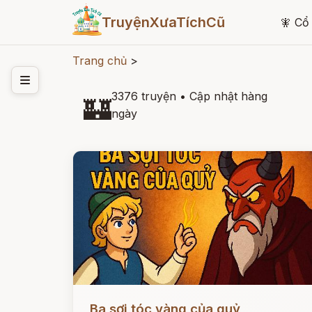
TruyệnXưaTíchCũ
🧚
Cổ 
Trang chủ
>
3376 truyện
•
Cập nhật hàng
🏰
ngày
Đọc ngay
Ba sợi tóc vàng của quỷ