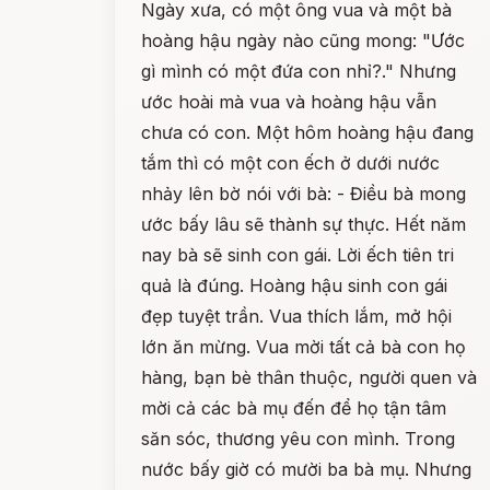
Ngày xưa, có một ông vua và một bà
hoàng hậu ngày nào cũng mong: "Ước
gì mình có một đứa con nhỉ?." Nhưng
ước hoài mà vua và hoàng hậu vẫn
chưa có con. Một hôm hoàng hậu đang
tắm thì có một con ếch ở dưới nước
nhảy lên bờ nói với bà: - Điều bà mong
ước bấy lâu sẽ thành sự thực. Hết năm
nay bà sẽ sinh con gái. Lời ếch tiên tri
quả là đúng. Hoàng hậu sinh con gái
đẹp tuyệt trần. Vua thích lắm, mở hội
lớn ăn mừng. Vua mời tất cả bà con họ
hàng, bạn bè thân thuộc, người quen và
mời cả các bà mụ đến để họ tận tâm
săn sóc, thương yêu con mình. Trong
nước bấy giờ có mười ba bà mụ. Nhưng