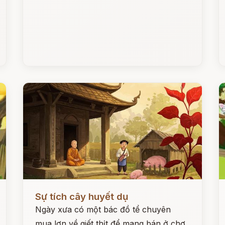
Đọc ngay
Đ
Sự tích cây huyết dụ
Ngày xưa có một bác đồ tể chuyên
mua lợn về giết thịt để mang bán ở chợ.