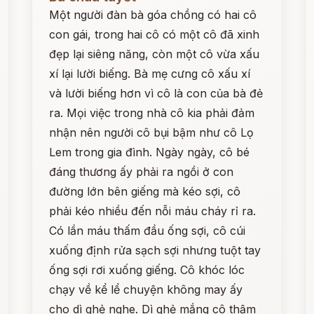
Một người đàn bà góa chồng có hai cô
con gái, trong hai cô có một cô đã xinh
đẹp lại siêng năng, còn một cô vừa xấu
xí lại lười biếng. Bà mẹ cưng cô xấu xí
và lười biếng hơn vì cô là con của bà đẻ
ra. Mọi việc trong nhà cô kia phải đảm
nhận nên người cô bụi bậm như cô Lọ
Lem trong gia đình. Ngày ngày, cô bé
đáng thương ấy phải ra ngồi ở con
đường lớn bên giếng mà kéo sợi, cô
phải kéo nhiều đến nỗi máu cháy rỉ ra.
Có lần máu thấm đầu ống sợi, cô cúi
xuống định rửa sạch sợi nhưng tuột tay
ống sợi rơi xuống giếng. Cô khóc lóc
chạy về kể lể chuyện không may ấy
cho dì ghẻ nghe. Dì ghẻ mắng cô thậm