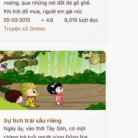
nương, qua những nơi đất đá gồ ghề.
Khi trời đổ mưa, người em gái nói:
05-03-2015
⭐ 4.8
8,019 lượt đọc
Truyện cổ Grimm
ọc ngay
Sự tích trái sầu riêng
Ngày ấy, vào thời Tây Sơn, có một
chàng trẻ tuổi người vùng Đồng Nai.