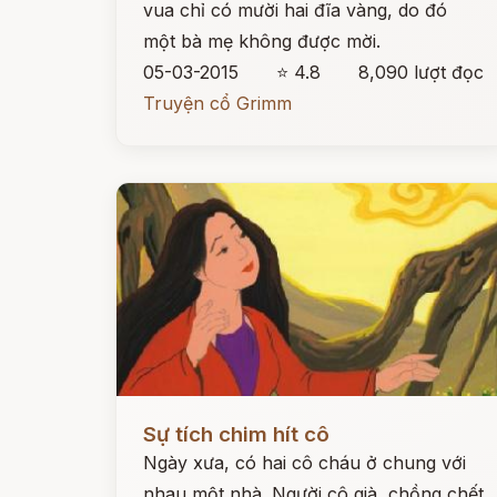
vua chỉ có mười hai đĩa vàng, do đó
một bà mẹ không được mời.
05-03-2015
⭐ 4.8
8,090 lượt đọc
Truyện cổ Grimm
Đọc ngay
Sự tích chim hít cô
Ngày xưa, có hai cô cháu ở chung với
nhau một nhà. Người cô già, chồng chết