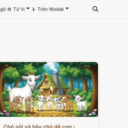
🞃
🞃
ngữ
🔯
Tử Vi
📱
Trên Mobile
ọc ngay
Chó sói và bảy chú dê con -