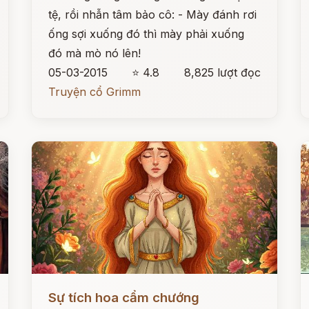
tệ, rồi nhẫn tâm bảo cô: - Mày đánh rơi
ống sợi xuống đó thì mày phải xuống
đó mà mò nó lên!
05-03-2015
⭐ 4.8
8,825 lượt đọc
Truyện cổ Grimm
Đọc ngay
Đ
Sự tích hoa cẩm chướng