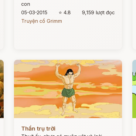
con
05-03-2015
⭐ 4.8
9,159 lượt đọc
Truyện cổ Grimm
Đọc ngay
Đ
Thần trụ trời