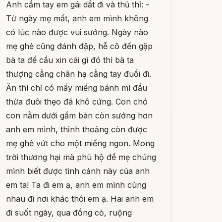
Anh cầm tay em gái dắt đi và thủ thỉ: -
Từ ngày mẹ mất, anh em mình không
có lúc nào được vui sướng. Ngày nào
mẹ ghẻ cũng đánh đập, hễ cô đến gặp
bà ta để cầu xin cái gì đó thì bà ta
thượng cẳng chân hạ cẳng tay đuổi đi.
Ăn thì chỉ có mấy miếng bánh mì đầu
thừa đuôi thẹo đã khô cứng. Con chó
con nằm dưới gầm bàn còn sướng hơn
anh em mình, thỉnh thoảng còn được
mẹ ghẻ vứt cho một miếng ngon. Mong
trời thương hại mà phù hộ để mẹ chúng
mình biết được tình cảnh này của anh
em ta! Ta đi em ạ, anh em mình cùng
nhau đi nơi khác thôi em ạ. Hai anh em
đi suốt ngày, qua đồng cỏ, ruộng