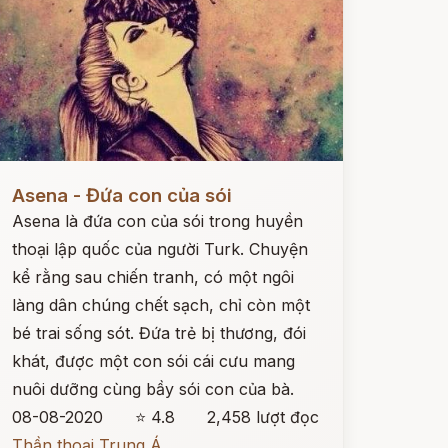
ọc ngay
Asena - Đứa con của sói
Asena là đứa con của sói trong huyền
thoại lập quốc của người Turk. Chuyện
kể rằng sau chiến tranh, có một ngôi
làng dân chúng chết sạch, chỉ còn một
bé trai sống sót. Đứa trẻ bị thương, đói
khát, được một con sói cái cưu mang
nuôi dưỡng cùng bầy sói con của bà.
08-08-2020
⭐ 4.8
2,458 lượt đọc
Thần thoại Trung Á