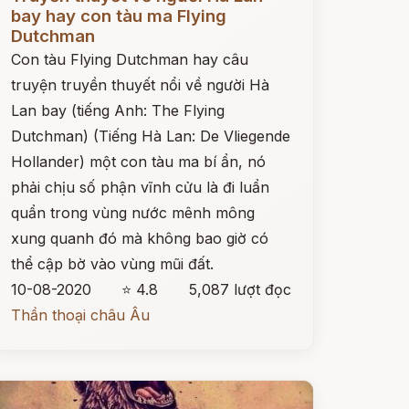
bay hay con tàu ma Flying
Dutchman
Con tàu Flying Dutchman hay câu
truyện truyền thuyết nổi về người Hà
Lan bay (tiếng Anh: The Flying
Dutchman) (Tiếng Hà Lan: De Vliegende
Hollander) một con tàu ma bí ẩn, nó
phải chịu số phận vĩnh cửu là đi luẩn
quẩn trong vùng nước mênh mông
xung quanh đó mà không bao giờ có
thể cập bờ vào vùng mũi đất.
10-08-2020
⭐ 4.8
5,087 lượt đọc
Thần thoại châu Âu