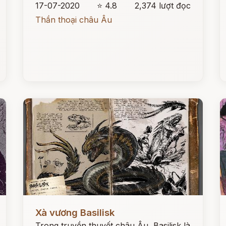
17-07-2020
⭐ 4.8
2,374 lượt đọc
Thần thoại châu Âu
Đọc ngay
Đ
Xà vương Basilisk
Trong truyền thuyết châu Âu, Basilisk là