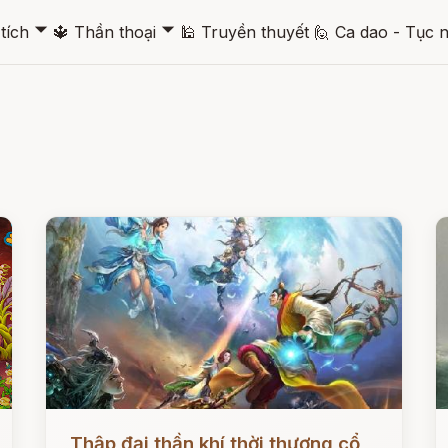
🞃
🞃
tích
🔱
Thần thoại
🕌
Truyền thuyết
🙋
Ca dao - Tục 
Đọc ngay
Đ
Thập đại thần khí thời thượng cổ