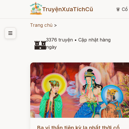
TruyệnXưaTíchCũ
🧚
Cổ 
Trang chủ
>
3376 truyện
•
Cập nhật hàng
🏰
ngày
Đọc ngay
Ba vị thần tiên kỳ lạ nhất thời cổ