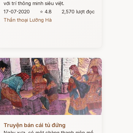
với trí thông minh siêu việt.
17-07-2020
⭐ 4.8
2,570 lượt đọc
Thần thoại Lưỡng Hà
ọc ngay
Truyện bán cái tủ đứng
Ngày xưa, có một chàng thanh niên mồ