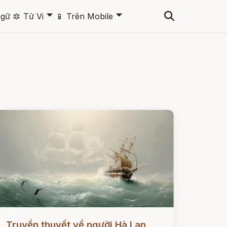
🞃
🞃
ngữ
🔯
Tử Vi
📱
Trên Mobile
ọc ngay
Truyền thuyết về người Hà Lan