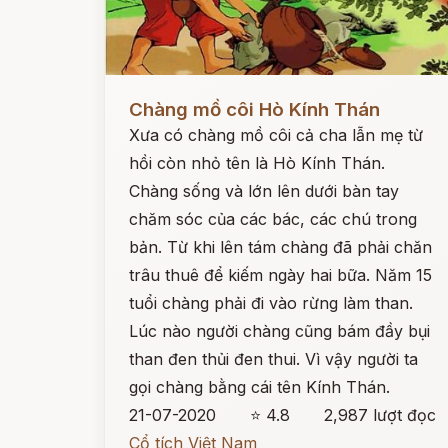
Đọc ngay
Chàng mồ côi Hò Kính Thán
Xưa có chàng mồ côi cả cha lẫn mẹ từ
hồi còn nhỏ tên là Hò Kính Thán.
Chàng sống và lớn lên dưới bàn tay
chăm sóc của các bác, các chú trong
bản. Từ khi lên tám chàng đã phải chăn
trâu thuê để kiếm ngày hai bữa. Năm 15
tuổi chàng phải đi vào rừng làm than.
Lúc nào người chàng cũng bám đầy bụi
than đen thủi đen thui. Vì vậy người ta
gọi chàng bằng cái tên Kính Thán.
21-07-2020
⭐ 4.8
2,987 lượt đọc
Cổ tích Việt Nam