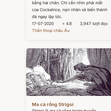
bằng hai chân. Chỉ cần nhìn phải mắt
của Cockatrice, nạn nhân sẽ biến thành
đá ngay lập tức.
17-07-2020
⭐ 4.8
3,947 lượt đọc
Thần thoại châu Âu
Đọc ngay
Ma cà rồng Strigoi
Strigoi là ma cà rồng trong truyền