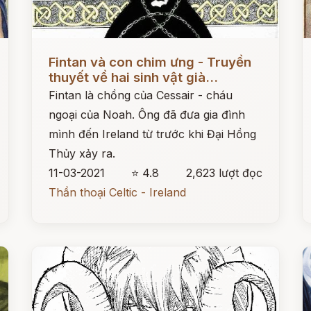
Đọc ngay
Đ
Fintan và con chim ưng - Truyền
thuyết về hai sinh vật già...
Fintan là chồng của Cessair - cháu
ngoại của Noah. Ông đã đưa gia đình
mình đến Ireland từ trước khi Đại Hồng
Thủy xảy ra.
11-03-2021
⭐ 4.8
2,623 lượt đọc
Thần thoại Celtic - Ireland