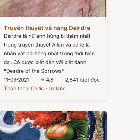
ọc ngay
Truyền thuyết về nàng Deirdre
Deirdre là nữ anh hùng bi thảm nhất
trong truyền thuyết Ailen và có lẽ là
nhân vật nổi tiếng nhất trong thời hiện
đại. Cô được biết đến với biệt danh
"Deirdre of the Sorrows"
11-03-2021
⭐ 4.8
2,841 lượt đọc
Thần thoại Celtic - Ireland