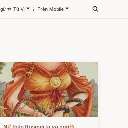
🞃
🞃
ngữ
🔯
Tử Vi
📱
Trên Mobile
ọc ngay
Nữ thần Rosmerta và người