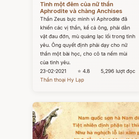
Tình một đêm của nữ thần
Aphrodite và chàng Anchises
Thần Zeus bực mình vì Aphrodite đã
khiến các vị thần, kể cả ông, phải dằn
vặt đau đớn, mù quáng lạc lối trong tình
yêu. Ông quyết định phải dạy cho nữ
thần một bài học, cho cô ta nếm mùi
của tình yêu.
23-02-2021
⭐ 4.8
5,296 lượt đọc
Thần thoại Hy Lạp