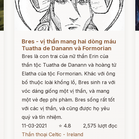
Đọc ngay
Đ
Bres - vị thần mang hai dòng máu
Tuatha de Danann và Formorian
Bres là con trai của nữ thần Erin của
thần tộc Tuatha de Danann và hoàng tử
Elatha của tộc Formorian. Khác với ông
bố thuộc loài khổng lồ, Bres sinh ra với
vóc dáng giống một vị thần, và mang
một vẻ đẹp phi phàm. Bres sống rất tốt
với các vị thần, và cũng được họ yêu
quý và tín nhiệm.
11-03-2021
⭐ 4.8
2,575 lượt đọc
Thần thoại Celtic - Ireland