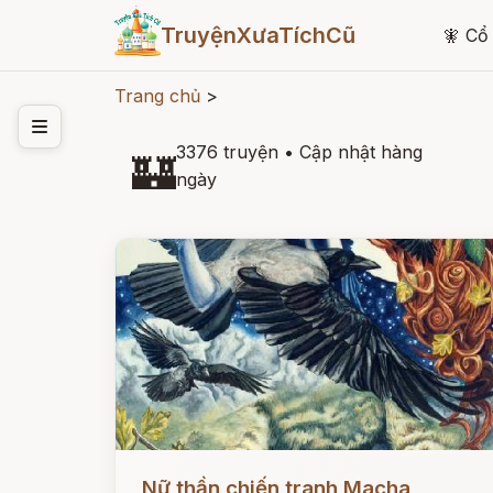
TruyệnXưaTíchCũ
🧚
Cổ 
Trang chủ
>
3376 truyện
•
Cập nhật hàng
🏰
ngày
Đọc ngay
Nữ thần chiến tranh Macha