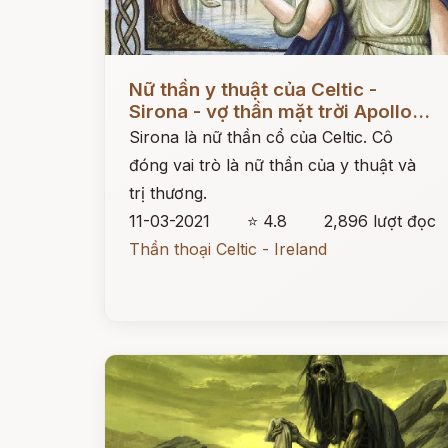
Đọc ngay
Nữ thần y thuật của Celtic -
Sirona - vợ thần mặt trời Apollo...
Sirona là nữ thần cổ của Celtic. Cô
đóng vai trò là nữ thần của y thuật và
trị thương.
11-03-2021
⭐ 4.8
2,896 lượt đọc
Thần thoại Celtic - Ireland