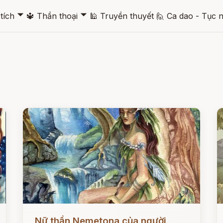
🞃
🞃
tích
🔱
Thần thoại
🕌
Truyền thuyết
🙋
Ca dao - Tục 
Đọc ngay
Đ
Nữ thần Nemetona của người