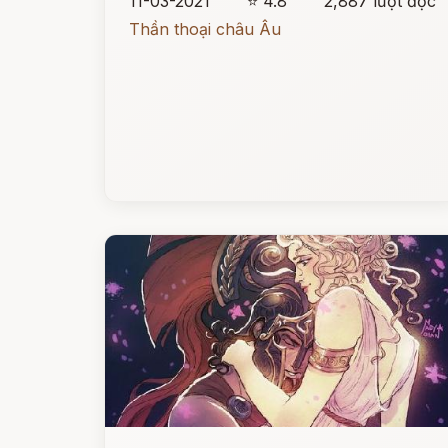
11-03-2021
⭐ 4.8
2,887 lượt đọc
Thần thoại châu Âu
Đọc ngay