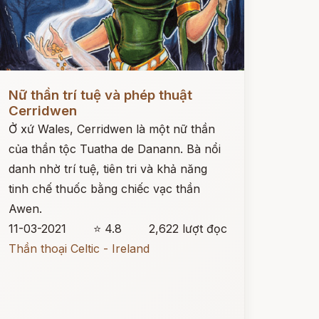
ọc ngay
Nữ thần trí tuệ và phép thuật
Cerridwen
Ở xứ Wales, Cerridwen là một nữ thần
của thần tộc Tuatha de Danann. Bà nổi
danh nhờ trí tuệ, tiên tri và khả năng
tinh chế thuốc bằng chiếc vạc thần
Awen.
11-03-2021
⭐ 4.8
2,622 lượt đọc
Thần thoại Celtic - Ireland