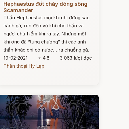
Hephaestus đốt cháy dòng sông
Scamander
Thần Hephaestus mọi khi chỉ đứng sau
cánh gà, rèn đẽo vũ khí cho thần và
người chứ hiếm khi ra tay. Nhưng một
khi ông đã “tung chưởng” thì các anh
thần khác chỉ có nước… ra chuồng gà.
19-02-2021
⭐ 4.8
3,063 lượt đọc
Thần thoại Hy Lạp