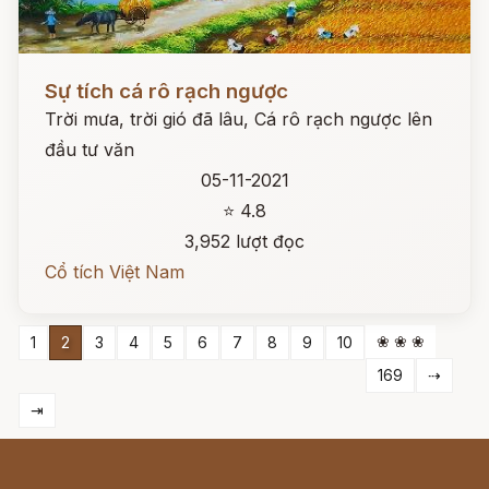
Đọc ngay
Sự tích cá rô rạch ngược
Trời mưa, trời gió đã lâu, Cá rô rạch ngược lên
đầu tư văn
05-11-2021
⭐ 4.8
3,952 lượt đọc
Cổ tích Việt Nam
❀ ❀ ❀
1
2
3
4
5
6
7
8
9
10
169
⇢
⇥