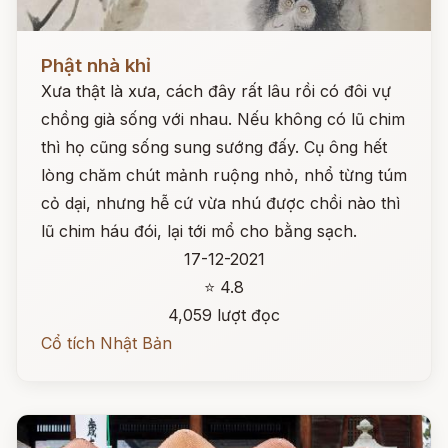
Đọc ngay
Phật nhà khỉ
Xưa thật là xưa, cách đây rất lâu rồi có đôi vự
chồng già sống với nhau. Nếu không có lũ chim
thì họ cũng sống sung sướng đấy. Cụ ông hết
lòng chăm chút mảnh ruộng nhỏ, nhổ từng túm
cỏ dại, nhưng hễ cứ vừa nhú được chồi nào thì
lũ chim háu đói, lại tới mổ cho bằng sạch.
17-12-2021
⭐ 4.8
4,059 lượt đọc
Cổ tích Nhật Bản