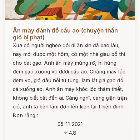
Đọc ngay
Ăn mày đánh đổ cầu ao (chuyện thần
gió bị phạt)
Xưa có người nghèo đói đi ăn xin đã bao lâu,
nay mới được một hôm, có một nhà giàu bố thí
cho bát gạo. Anh ăn mày mừng rỡ, hí hửng
đem gạo xuống vo dưới cầu ao. Chẳng may lúc
đem vo, gió đâu nổi tứ tung, làm lật giá gạo đổ
cả xuống ao. Anh ăn mày khóc lóc thảm thiết,
không biết bắt đền ai. Càng nghĩ, càng giận trận
gió, anh ta bèn làm đơn lên kiện tại Thiên đình.
Đơn rằng :
05-11-2021
⭐ 4.8