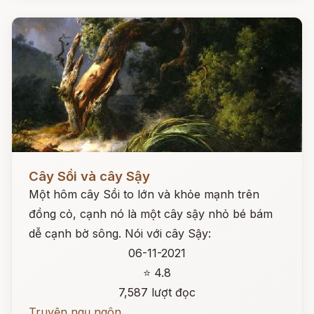
Đọc ngay
Cây Sồi và cây Sậy
Một hôm cây Sồi to lớn và khỏe mạnh trên
đồng cỏ, cạnh nó là một cây sậy nhỏ bé bám
dễ cạnh bờ sông. Nói với cây Sậy:
06-11-2021
⭐ 4.8
7,587 lượt đọc
Truyện ngụ ngôn