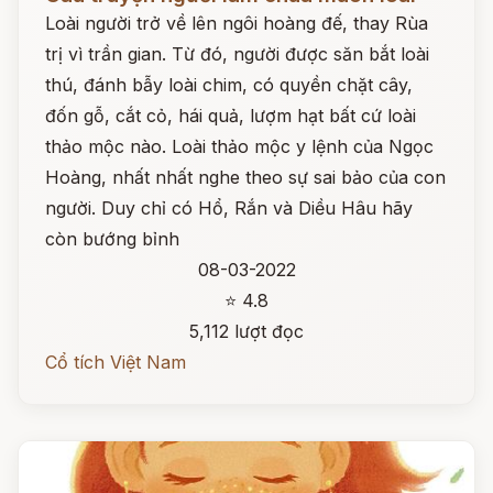
Loài người trở về lên ngôi hoàng đế, thay Rùa
trị vì trần gian. Từ đó, người được săn bắt loài
thú, đánh bẫy loài chim, có quyền chặt cây,
đốn gỗ, cắt cỏ, hái quả, lượm hạt bất cứ loài
thảo mộc nào. Loài thảo mộc y lệnh của Ngọc
Hoàng, nhất nhất nghe theo sự sai bảo của con
người. Duy chỉ có Hổ, Rắn và Diều Hâu hãy
còn bướng bỉnh
08-03-2022
⭐ 4.8
5,112 lượt đọc
Cổ tích Việt Nam