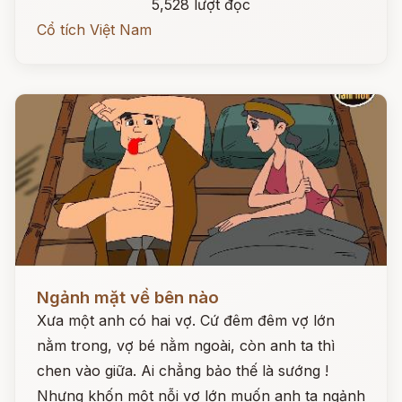
5,528 lượt đọc
Cổ tích Việt Nam
Đọc ngay
Ngảnh mặt về bên nào
Xưa một anh có hai vợ. Cứ đêm đêm vợ lớn
nằm trong, vợ bé nằm ngoài, còn anh ta thì
chen vào giữa. Ai chẳng bảo thế là sướng !
Nhưng khốn một nỗi vợ lớn muốn anh ta ngảnh