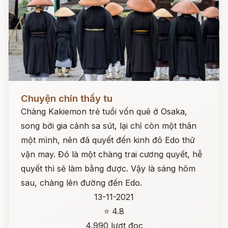
Đọc ngay
Chuyện chín thầy tu
Chàng Kakiemon trẻ tuổi vốn quê ở Osaka,
song bởi gia cảnh sa sút, lại chỉ còn một thân
một mình, nên đã quyết đến kinh đô Edo thử
vận may. Đó là một chàng trai cương quyết, hễ
quyết thì sẽ làm bằng được. Vậy là sáng hôm
sau, chàng lên đường đến Edo.
13-11-2021
⭐ 4.8
4,990 lượt đọc