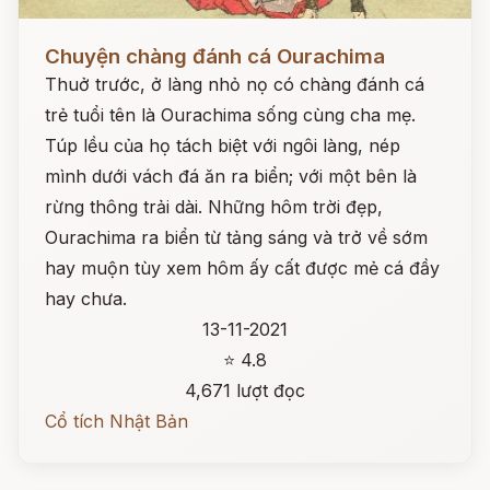
Đọc ngay
Chuyện chàng đánh cá Ourachima
Thuở trước, ở làng nhỏ nọ có chàng đánh cá
trẻ tuổi tên là Ourachima sống cùng cha mẹ.
Túp lều của họ tách biệt với ngôi làng, nép
mình dưới vách đá ăn ra biển; với một bên là
rừng thông trải dài. Những hôm trời đẹp,
Ourachima ra biển từ tảng sáng và trở về sớm
hay muộn tùy xem hôm ấy cất được mẻ cá đầy
hay chưa.
13-11-2021
⭐ 4.8
4,671 lượt đọc
Cổ tích Nhật Bản