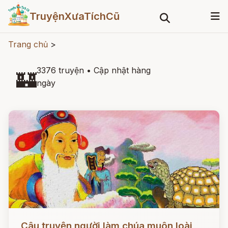
TruyệnXưaTíchCũ
Trang chủ
>
3376 truyện
•
Cập nhật hàng
🏰
ngày
Đọc ngay
Câu truyện người làm chúa muôn loài