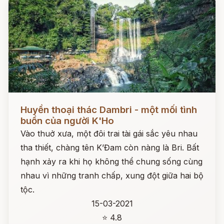
Đọc ngay
Huyền thoại thác Dambri - một mối tình
buồn của người K'Ho
Vào thuở xưa, một đôi trai tài gái sắc yêu nhau
tha thiết, chàng tên K’Đam còn nàng là Bri. Bất
hạnh xảy ra khi họ không thể chung sống cùng
nhau vì những tranh chấp, xung đột giữa hai bộ
tộc.
15-03-2021
⭐ 4.8