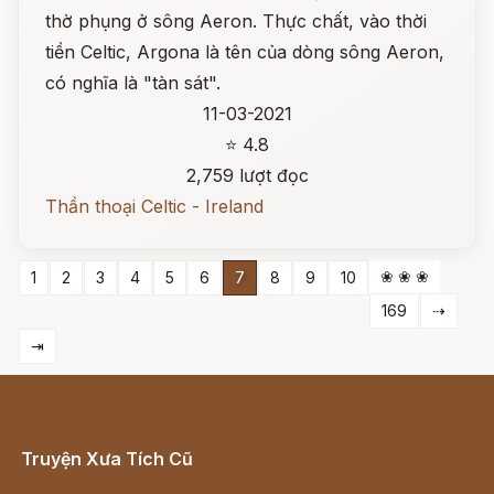
thờ phụng ở sông Aeron. Thực chất, vào thời
tiền Celtic, Argona là tên của dòng sông Aeron,
có nghĩa là "tàn sát".
11-03-2021
⭐ 4.8
2,759 lượt đọc
Thần thoại Celtic - Ireland
❀ ❀ ❀
1
2
3
4
5
6
7
8
9
10
169
⇢
⇥
Truyện Xưa Tích Cũ
Cổ tích Việt Nam