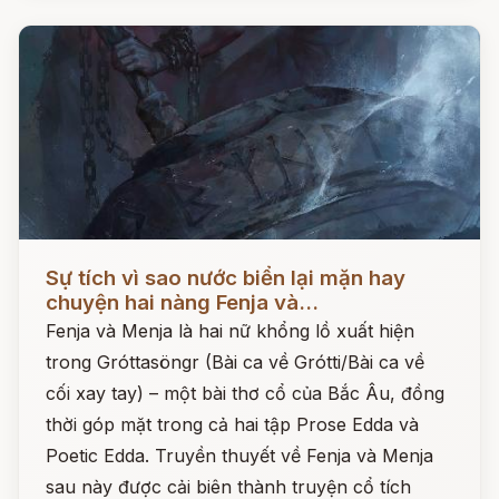
Đọc ngay
Sự tích vì sao nước biển lại mặn hay
chuyện hai nàng Fenja và...
Fenja và Menja là hai nữ khổng lồ xuất hiện
trong Gróttasöngr (Bài ca về Grótti/Bài ca về
cối xay tay) – một bài thơ cổ của Bắc Âu, đồng
thời góp mặt trong cả hai tập Prose Edda và
Poetic Edda. Truyền thuyết về Fenja và Menja
sau này được cải biên thành truyện cổ tích