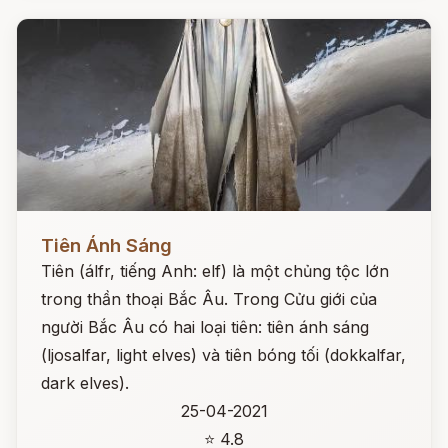
Đọc ngay
Tiên Ánh Sáng
Tiên (álfr, tiếng Anh: elf) là một chủng tộc lớn
trong thần thoại Bắc Âu. Trong Cửu giới của
người Bắc Âu có hai loại tiên: tiên ánh sáng
(ljosalfar, light elves) và tiên bóng tối (dokkalfar,
dark elves).
25-04-2021
⭐ 4.8