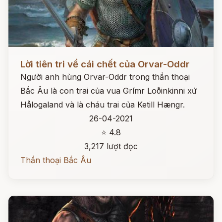
Đọc ngay
Lời tiên tri về cái chết của Orvar-Oddr
Người anh hùng Orvar-Oddr trong thần thoại
Bắc Âu là con trai của vua Grímr Loðinkinni xứ
Hålogaland và là cháu trai của Ketill Hængr.
26-04-2021
⭐ 4.8
3,217 lượt đọc
Thần thoại Bắc Âu