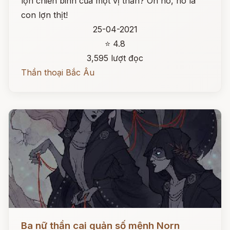
lợn chiến binh của một vị thần? Oh no, nó là
con lợn thịt!
25-04-2021
⭐ 4.8
3,595 lượt đọc
Thần thoại Bắc Âu
Đọc ngay
Ba nữ thần cai quản số mệnh Norn