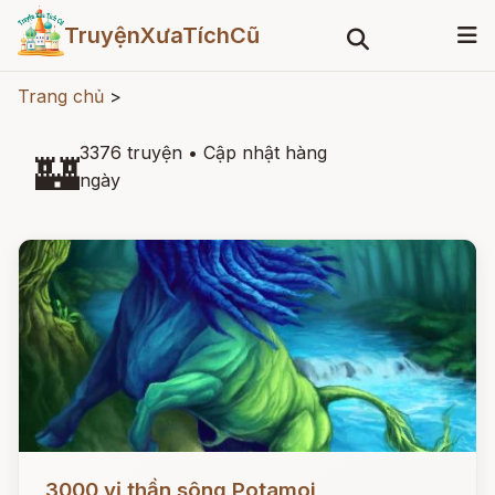
TruyệnXưaTíchCũ
Trang chủ
>
3376 truyện
•
Cập nhật hàng
🏰
ngày
Đọc ngay
3000 vị thần sông Potamoi