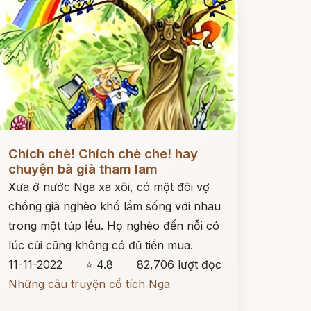
ọc ngay
Chích chè! Chích chè che! hay
chuyện bà già tham lam
Xưa ở nước Nga xa xôi, có một đôi vợ
chồng già nghèo khổ lắm sống với nhau
trong một túp lều. Họ nghèo đến nỗi có
lúc củi cũng không có đủ tiền mua.
11-11-2022
⭐ 4.8
82,706 lượt đọc
Những câu truyện cổ tích Nga