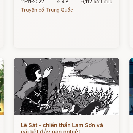
11-11-2022
⭐ 4.8
6,112 lượt đọc
Truyện cổ Trung Quốc
Đọc ngay
Đ
Lê Sát - chiến thần Lam Sơn và
cái kết đầy oan nghiệt