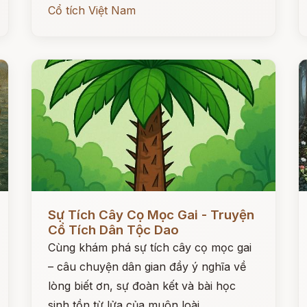
Cổ tích Việt Nam
Đọc ngay
Đ
Sự Tích Cây Cọ Mọc Gai - Truyện
Cổ Tích Dân Tộc Dao
Cùng khám phá sự tích cây cọ mọc gai
– câu chuyện dân gian đầy ý nghĩa về
lòng biết ơn, sự đoàn kết và bài học
sinh tồn từ lửa của muôn loài.