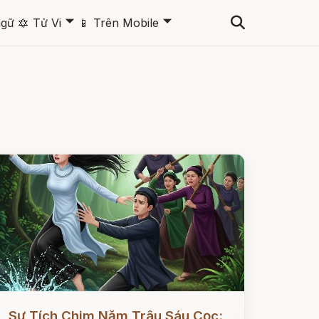
🞃
🞃
ngữ
🔯
Tử Vi
📱
Trên Mobile
ọc ngay
Sự Tích Chim Năm Trâu Sáu Cọc: