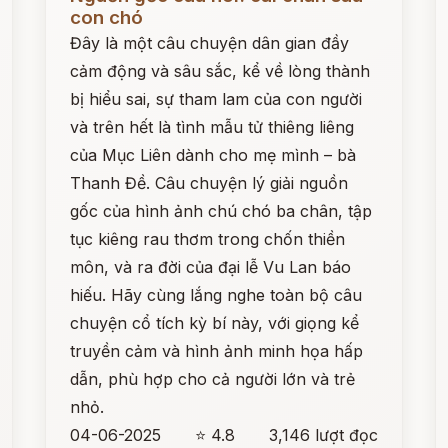
con chó
Đây là một câu chuyện dân gian đầy
cảm động và sâu sắc, kể về lòng thành
bị hiểu sai, sự tham lam của con người
và trên hết là tình mẫu tử thiêng liêng
của Mục Liên dành cho mẹ mình – bà
Thanh Đề. Câu chuyện lý giải nguồn
gốc của hình ảnh chú chó ba chân, tập
tục kiêng rau thơm trong chốn thiền
môn, và ra đời của đại lễ Vu Lan báo
hiếu. Hãy cùng lắng nghe toàn bộ câu
chuyện cổ tích kỳ bí này, với giọng kể
truyền cảm và hình ảnh minh họa hấp
dẫn, phù hợp cho cả người lớn và trẻ
nhỏ.
04-06-2025
⭐ 4.8
3,146 lượt đọc