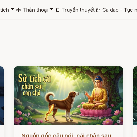
🞃
🞃
tích
🔱
Thần thoại
🕌
Truyền thuyết
🙋
Ca dao - Tục 
Đọc ngay
Đ
Nguồn gốc câu nói: cái chân sau