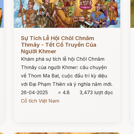
Đọc ngay
Đ
Sự Tích Lễ Hội Chôl Chnăm
Thmây - Tết Cổ Truyền Của
Người Khmer
Khám phá sự tích lễ hội Chôl Chnăm
Thmây của người Khmer: câu chuyện
về Thom Ma Bal, cuộc đấu trí kỳ diệu
với Đại Phạm Thiên và ý nghĩa năm mới.
26-04-2025
⭐ 4.8
3,473 lượt đọc
Cổ tích Việt Nam