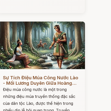
ọc ngay
Sự Tích Điệu Múa Công Nước Lào
- Mối Lương Duyên Giữa Hoàng...
Điệu múa công nước là một trong
những điệu múa truyền thống đặc sắc
của dân tộc Lào, được thể hiện trong
nhiều dịp lễ hội quan trọng. Truyền