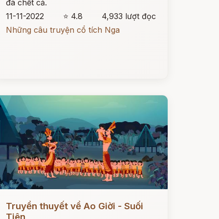
đã chết cả.
11-11-2022
⭐ 4.8
4,933 lượt đọc
Những câu truyện cổ tích Nga
ọc ngay
Truyền thuyết về Ao Giời - Suối
Tiên