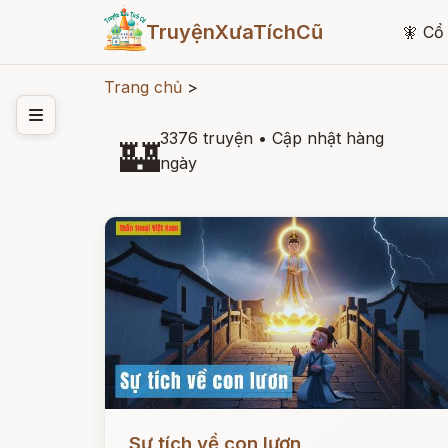
TruyệnXưaTíchCũ
🧚
Cổ 
Trang chủ
>
3376 truyện
•
Cập nhật hàng
🏰
ngày
Đọc ngay
Sự tích về con lươn