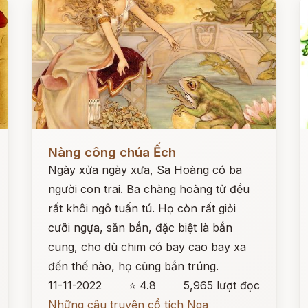
Đọc ngay
Đ
Nàng công chúa Ếch
Ngày xửa ngày xưa, Sa Hoàng có ba
người con trai. Ba chàng hoàng tử đều
rất khôi ngô tuấn tú. Họ còn rất giỏi
cưỡi ngựa, săn bắn, đặc biệt là bắn
cung, cho dù chim có bay cao bay xa
đến thế nào, họ cũng bắn trúng.
11-11-2022
⭐ 4.8
5,965 lượt đọc
Những câu truyện cổ tích Nga