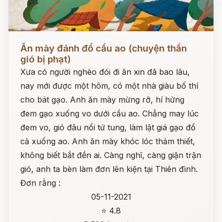
Đọc ngay
Ăn mày đánh đổ cầu ao (chuyện thần
gió bị phạt)
Xưa có người nghèo đói đi ăn xin đã bao lâu,
nay mới được một hôm, có một nhà giàu bố thí
cho bát gạo. Anh ăn mày mừng rỡ, hí hửng
đem gạo xuống vo dưới cầu ao. Chẳng may lúc
đem vo, gió đâu nổi tứ tung, làm lật giá gạo đổ
cả xuống ao. Anh ăn mày khóc lóc thảm thiết,
không biết bắt đền ai. Càng nghĩ, càng giận trận
gió, anh ta bèn làm đơn lên kiện tại Thiên đình.
Đơn rằng :
05-11-2021
⭐ 4.8