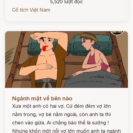
5,520 lượt đọc
Cổ tích Việt Nam
Đọc ngay
Ngảnh mặt về bên nào
Xưa một anh có hai vợ. Cứ đêm đêm vợ lớn
nằm trong, vợ bé nằm ngoài, còn anh ta thì
chen vào giữa. Ai chẳng bảo thế là sướng !
Nhưng khốn một nỗi vợ lớn muốn anh ta ngảnh