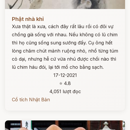
Đọc ngay
Phật nhà khỉ
Xưa thật là xưa, cách đây rất lâu rồi có đôi vự
chồng già sống với nhau. Nếu không có lũ chim
thì họ cũng sống sung sướng đấy. Cụ ông hết
lòng chăm chút mảnh ruộng nhỏ, nhổ từng túm
cỏ dại, nhưng hễ cứ vừa nhú được chồi nào thì
lũ chim háu đói, lại tới mổ cho bằng sạch.
17-12-2021
⭐ 4.8
4,051 lượt đọc
Cổ tích Nhật Bản