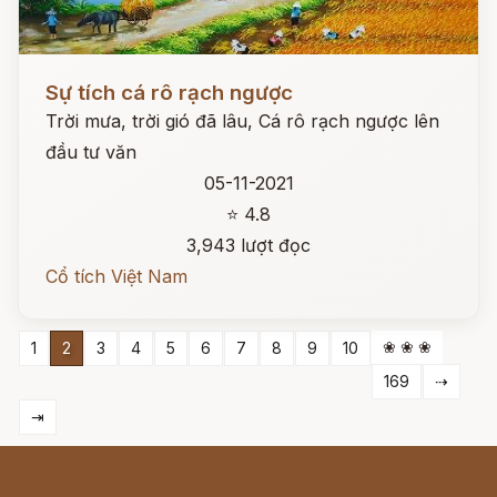
Đọc ngay
Sự tích cá rô rạch ngược
Trời mưa, trời gió đã lâu, Cá rô rạch ngược lên
đầu tư văn
05-11-2021
⭐ 4.8
3,943 lượt đọc
Cổ tích Việt Nam
❀ ❀ ❀
1
2
3
4
5
6
7
8
9
10
169
⇢
⇥