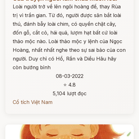
Loài người trở về lên ngôi hoàng đế, thay Rùa
trị vì trần gian. Từ đó, người được săn bắt loài
thú, đánh bẫy loài chim, có quyền chặt cây,
đốn gỗ, cắt cỏ, hái quả, lượm hạt bất cứ loài
thảo mộc nào. Loài thảo mộc y lệnh của Ngọc
Hoàng, nhất nhất nghe theo sự sai bảo của con
người. Duy chỉ có Hổ, Rắn và Diều Hâu hãy
còn bướng bỉnh
08-03-2022
⭐ 4.8
5,104 lượt đọc
Cổ tích Việt Nam