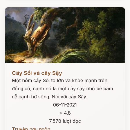
Đọc ngay
Cây Sồi và cây Sậy
Một hôm cây Sồi to lớn và khỏe mạnh trên
đồng cỏ, cạnh nó là một cây sậy nhỏ bé bám
dễ cạnh bờ sông. Nói với cây Sậy:
06-11-2021
⭐ 4.8
7,578 lượt đọc
Truyện ngụ ngôn