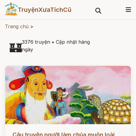
TruyệnXưaTíchCũ
Trang chủ
>
3376 truyện
•
Cập nhật hàng
🏰
ngày
Đọc ngay
Câu truyện người làm chúa muôn loài