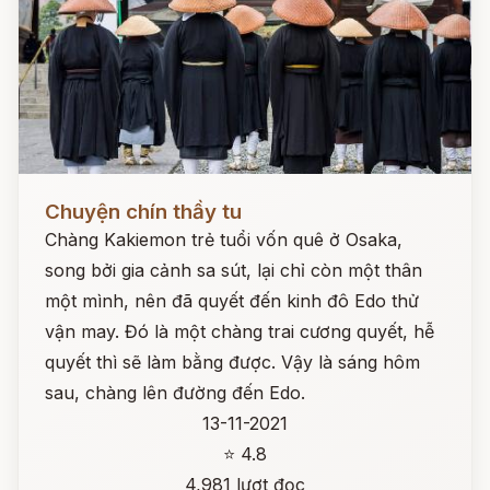
Đọc ngay
Chuyện chín thầy tu
Chàng Kakiemon trẻ tuổi vốn quê ở Osaka,
song bởi gia cảnh sa sút, lại chỉ còn một thân
một mình, nên đã quyết đến kinh đô Edo thử
vận may. Đó là một chàng trai cương quyết, hễ
quyết thì sẽ làm bằng được. Vậy là sáng hôm
sau, chàng lên đường đến Edo.
13-11-2021
⭐ 4.8
4,981 lượt đọc