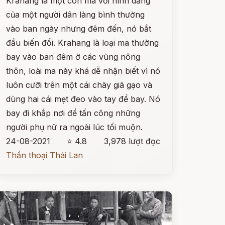
Krahang là một con ma với hình dáng
của một người dân làng bình thường
vào ban ngày nhưng đêm đến, nó bắt
đầu biến đổi. Krahang là loại ma thường
bay vào ban đêm ở các vùng nông
thôn, loài ma này khá dễ nhận biết vì nó
luôn cưỡi trên một cái chày giã gạo và
dùng hai cái mẹt đeo vào tay để bay. Nó
bay đi khắp nơi để tấn công những
người phụ nữ ra ngoài lúc tối muộn.
24-08-2021
⭐ 4.8
3,978 lượt đọc
Thần thoại Thái Lan