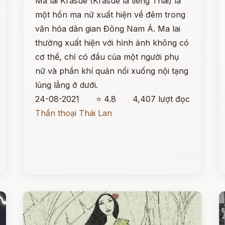
Ma lai Krasue (Krasue là tiếng Thái) là
một hồn ma nữ xuất hiện về đêm trong
văn hóa dân gian Đông Nam Á. Ma lai
thường xuất hiện với hình ảnh không có
cơ thể, chỉ có đầu của một người phụ
nữ và phần khí quản nối xuống nội tạng
lủng lẳng ở dưới.
24-08-2021
⭐ 4.8
4,407 lượt đọc
Thần thoại Thái Lan