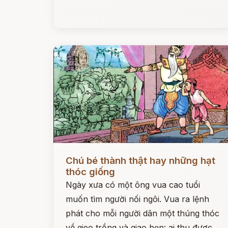
Đọc ngay
Chú bé thành thật hay những hạt
thóc giống
Ngày xưa có một ông vua cao tuổi
muốn tìm người nối ngôi. Vua ra lệnh
phát cho mỗi người dân một thúng thóc
về gieo trồng và giao hẹn: ai thu được