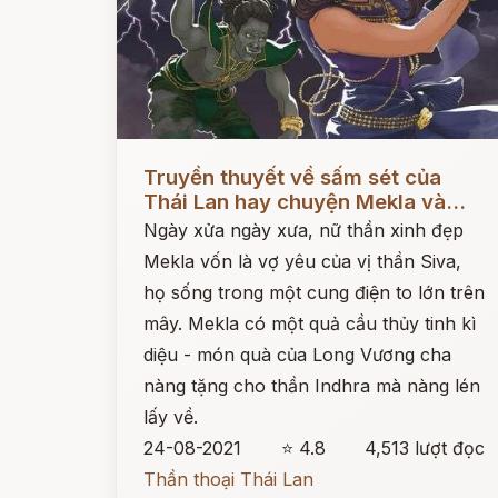
Đọc ngay
Truyền thuyết về sấm sét của
Thái Lan hay chuyện Mekla và...
Ngày xửa ngày xưa, nữ thần xinh đẹp
Mekla vốn là vợ yêu của vị thần Siva,
họ sống trong một cung điện to lớn trên
mây. Mekla có một quả cầu thủy tinh kì
diệu - món quà của Long Vương cha
nàng tặng cho thần Indhra mà nàng lén
lấy về.
24-08-2021
⭐ 4.8
4,513 lượt đọc
Thần thoại Thái Lan