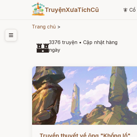
TruyệnXưaTíchCũ
🧚
Cổ 
Trang chủ
>
3376 truyện
•
Cập nhật hàng
🏰
ngày
Đọc ngay
Truyền thuyết về ông "Khổng lồ"