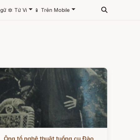
🞃
🞃
ngữ
🔯
Tử Vi
📱
Trên Mobile
ọc ngay
Ông tổ nghệ thuật tuồng cụ Đào