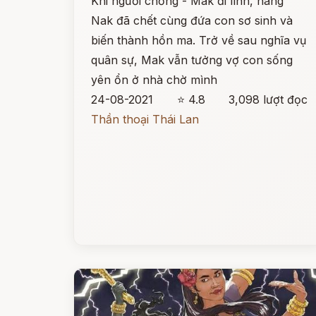
Khi người chồng - Mak đi lính, nàng
Nak đã chết cùng đứa con sơ sinh và
biến thành hồn ma. Trở về sau nghĩa vụ
quân sự, Mak vẫn tưởng vợ con sống
yên ổn ở nhà chờ mình
24-08-2021
⭐ 4.8
3,098 lượt đọc
Thần thoại Thái Lan