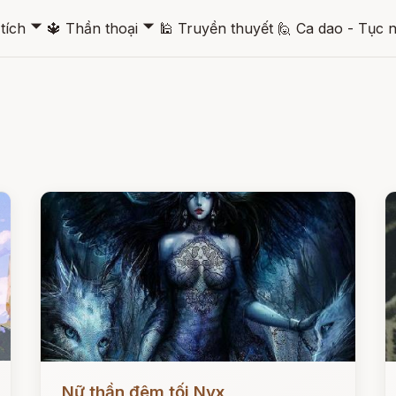
🞃
🞃
tích
🔱
Thần thoại
🕌
Truyền thuyết
🙋
Ca dao - Tục 
Đọc ngay
Đ
Nữ thần đêm tối Nyx