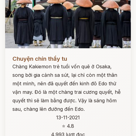
Đọc ngay
Chuyện chín thầy tu
Chàng Kakiemon trẻ tuổi vốn quê ở Osaka,
song bởi gia cảnh sa sút, lại chỉ còn một thân
một mình, nên đã quyết đến kinh đô Edo thử
vận may. Đó là một chàng trai cương quyết, hễ
quyết thì sẽ làm bằng được. Vậy là sáng hôm
sau, chàng lên đường đến Edo.
13-11-2021
⭐ 4.8
4,993 lượt đọc