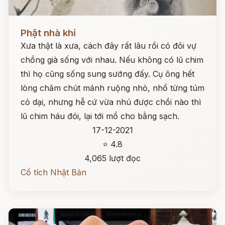
Đọc ngay
Phật nhà khỉ
Xưa thật là xưa, cách đây rất lâu rồi có đôi vự
chồng già sống với nhau. Nếu không có lũ chim
thì họ cũng sống sung sướng đấy. Cụ ông hết
lòng chăm chút mảnh ruộng nhỏ, nhổ từng túm
cỏ dại, nhưng hễ cứ vừa nhú được chồi nào thì
lũ chim háu đói, lại tới mổ cho bằng sạch.
17-12-2021
⭐ 4.8
4,065 lượt đọc
Cổ tích Nhật Bản