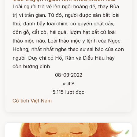
Loài người trở về lên ngôi hoàng đế, thay Rùa
trị vì trần gian. Từ đó, người được săn bắt loài
thú, đánh bẫy loài chim, có quyền chặt cây,
đốn gỗ, cắt cỏ, hái quả, lượm hạt bất cứ loài
thảo mộc nào. Loài thảo mộc y lệnh của Ngọc
Hoàng, nhất nhất nghe theo sự sai bảo của con
người. Duy chỉ có Hổ, Rắn và Diều Hâu hãy
còn bướng bỉnh
08-03-2022
⭐ 4.8
5,115 lượt đọc
Cổ tích Việt Nam