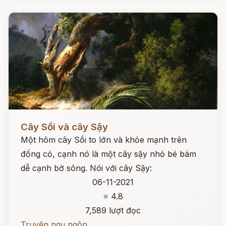
Đọc ngay
Cây Sồi và cây Sậy
Một hôm cây Sồi to lớn và khỏe mạnh trên
đồng cỏ, cạnh nó là một cây sậy nhỏ bé bám
dễ cạnh bờ sông. Nói với cây Sậy:
06-11-2021
⭐ 4.8
7,589 lượt đọc
Truyện ngụ ngôn