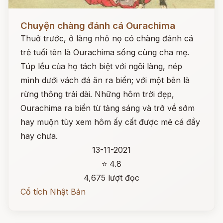
Đọc ngay
Chuyện chàng đánh cá Ourachima
Thuở trước, ở làng nhỏ nọ có chàng đánh cá
trẻ tuổi tên là Ourachima sống cùng cha mẹ.
Túp lều của họ tách biệt với ngôi làng, nép
mình dưới vách đá ăn ra biển; với một bên là
rừng thông trải dài. Những hôm trời đẹp,
Ourachima ra biển từ tảng sáng và trở về sớm
hay muộn tùy xem hôm ấy cất được mẻ cá đầy
hay chưa.
13-11-2021
⭐ 4.8
4,675 lượt đọc
Cổ tích Nhật Bản