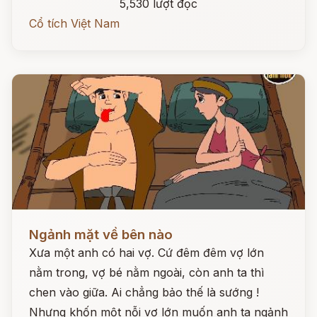
5,530 lượt đọc
Cổ tích Việt Nam
Đọc ngay
Ngảnh mặt về bên nào
Xưa một anh có hai vợ. Cứ đêm đêm vợ lớn
nằm trong, vợ bé nằm ngoài, còn anh ta thì
chen vào giữa. Ai chẳng bảo thế là sướng !
Nhưng khốn một nỗi vợ lớn muốn anh ta ngảnh