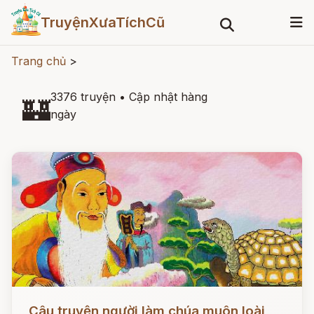
TruyệnXưaTíchCũ
Trang chủ
>
3376 truyện
•
Cập nhật hàng
🏰
ngày
Đọc ngay
Câu truyện người làm chúa muôn loài