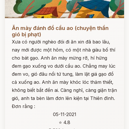
Đọc ngay
Ăn mày đánh đổ cầu ao (chuyện thần
gió bị phạt)
Xưa có người nghèo đói đi ăn xin đã bao lâu,
nay mới được một hôm, có một nhà giàu bố thí
cho bát gạo. Anh ăn mày mừng rỡ, hí hửng
đem gạo xuống vo dưới cầu ao. Chẳng may lúc
đem vo, gió đâu nổi tứ tung, làm lật giá gạo đổ
cả xuống ao. Anh ăn mày khóc lóc thảm thiết,
không biết bắt đền ai. Càng nghĩ, càng giận trận
gió, anh ta bèn làm đơn lên kiện tại Thiên đình.
Đơn rằng :
05-11-2021
⭐ 4.8