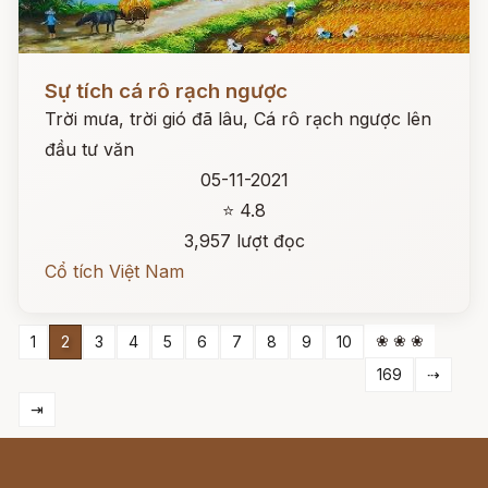
Đọc ngay
Sự tích cá rô rạch ngược
Trời mưa, trời gió đã lâu, Cá rô rạch ngược lên
đầu tư văn
05-11-2021
⭐ 4.8
3,957 lượt đọc
Cổ tích Việt Nam
❀ ❀ ❀
1
2
3
4
5
6
7
8
9
10
169
⇢
⇥