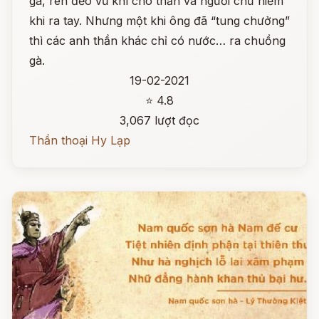
gà, rèn đẽo vũ khí cho thần và người chứ hiếm
khi ra tay. Nhưng một khi ông đã “tung chưởng”
thì các anh thần khác chỉ có nước… ra chuồng
gà.
19-02-2021
⭐ 4.8
3,067 lượt đọc
Thần thoại Hy Lạp