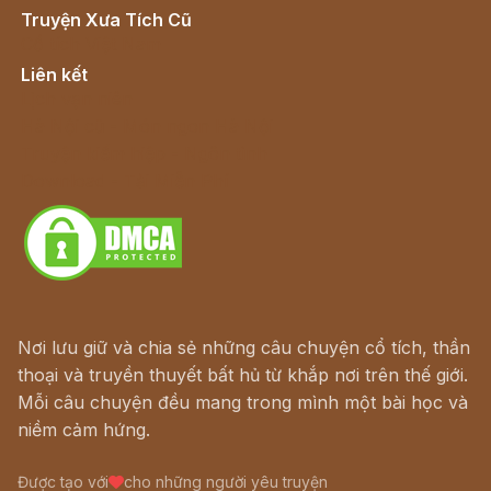
Truyện Xưa Tích Cũ
Cổ tích Việt Nam
Liên kết
Lịch vạn niên
Hà Nội cũ - Món ngon Hà Nội
Truyện kiếm hiệp - Ngôn tình
Download - Tải Miễn Phí
Nơi lưu giữ và chia sẻ những câu chuyện cổ tích, thần
thoại và truyền thuyết bất hủ từ khắp nơi trên thế giới.
Mỗi câu chuyện đều mang trong mình một bài học và
niềm cảm hứng.
Được tạo với
cho những người yêu truyện