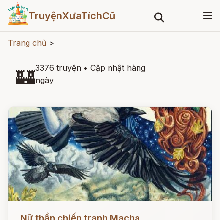
TruyệnXưaTíchCũ
Trang chủ
>
3376 truyện
•
Cập nhật hàng
🏰
ngày
Đọc ngay
Nữ thần chiến tranh Macha