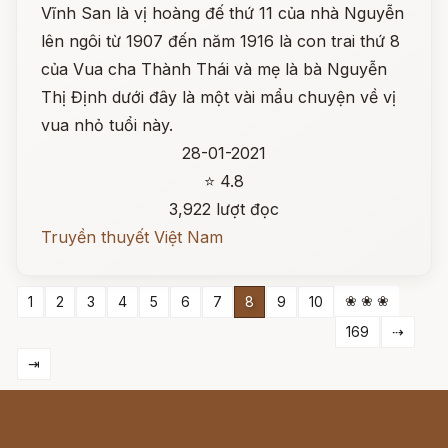
Vĩnh San là vị hoàng đế thứ 11 của nhà Nguyễn
lên ngôi từ 1907 đến năm 1916 là con trai thứ 8
của Vua cha Thành Thái và mẹ là bà Nguyễn
Thị Định dưới đây là một vài mẩu chuyện về vị
vua nhỏ tuổi này.
28-01-2021
⭐ 4.8
3,922 lượt đọc
Truyền thuyết Việt Nam
❀ ❀ ❀
1
2
3
4
5
6
7
8
9
10
169
⇢
⇥