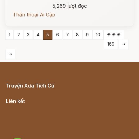
5,269 lượt đọc
Thần thoại Ai Cập
❀ ❀ ❀
1
2
3
4
5
6
7
8
9
10
169
⇢
⇥
Truyện Xưa Tích Cũ
Cổ tích Việt Nam
Liên kết
Lịch vạn niên
Hà Nội cũ - Món ngon Hà Nội
Truyện kiếm hiệp - Ngôn tình
Download - Tải Miễn Phí