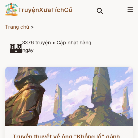
TruyệnXưaTíchCũ
Trang chủ
>
3376 truyện
•
Cập nhật hàng
🏰
ngày
Đọc ngay
Truyền thuyết về ông "Khổng lồ" gánh