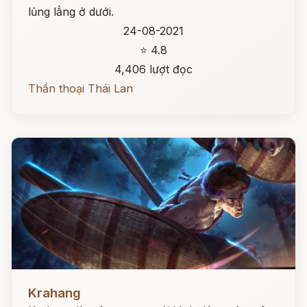
lủng lẳng ở dưới.
24-08-2021
⭐ 4.8
4,406 lượt đọc
Thần thoại Thái Lan
Đọc ngay
Krahang