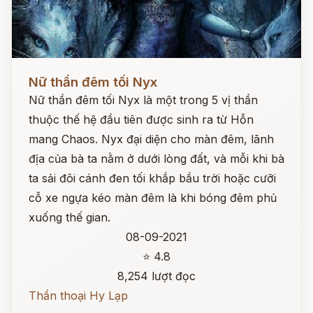
Đọc ngay
Nữ thần đêm tối Nyx
Nữ thần đêm tối Nyx là một trong 5 vị thần
thuộc thế hệ đầu tiên được sinh ra từ Hỗn
mang Chaos. Nyx đại diện cho màn đêm, lãnh
địa của bà ta nằm ở dưới lòng đất, và mỗi khi bà
ta sải đôi cánh đen tối khắp bầu trời hoặc cưỡi
cỗ xe ngựa kéo màn đêm là khi bóng đêm phủ
xuống thế gian.
08-09-2021
⭐ 4.8
8,254 lượt đọc
Thần thoại Hy Lạp