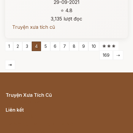
29-09-2021
⭐ 4.8
3,135 lượt đọc
Truyện xưa tích cũ
❀ ❀ ❀
1
2
3
4
5
6
7
8
9
10
169
⇢
⇥
Truyện Xưa Tích Cũ
Cổ tích Việt Nam
Liên kết
Lịch vạn niên
Hà Nội cũ - Món ngon Hà Nội
Truyện kiếm hiệp - Ngôn tình