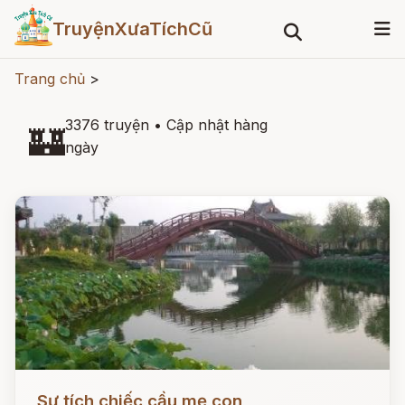
TruyệnXưaTíchCũ
Trang chủ
>
3376 truyện
•
Cập nhật hàng
🏰
ngày
Đọc ngay
Sự tích chiếc cầu mẹ con