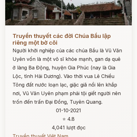
Đọc ngay
Truyền thuyết các đời Chúa Bầu lập
riêng một bờ cõi
Người khởi nghiệp của các chúa Bầu là Vũ Văn
Uyên vốn là một võ sĩ khỏe mạnh, gan dạ quê
ở làng Ba Động, huyện Gia Phúc (nay là Gia
Lộc, tỉnh Hải Dương). Vào thời vua Lê Chiều
Tông đất nước loạn lạc, giặc giã nổi lên khắp
nơi, Vũ Văn Uyên phạm phải tội giết người nên
trốn đến trấn Đại Đồng, Tuyên Quang.
01-10-2021
⭐ 4.8
4,041 lượt đọc
Truyền thuyết Việt Nam