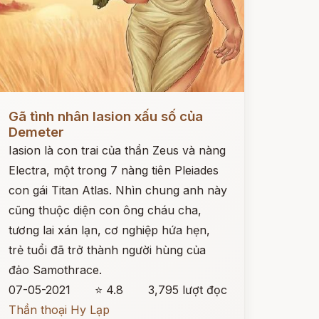
ọc ngay
Gã tình nhân Iasion xấu số của
Demeter
Iasion là con trai của thần Zeus và nàng
Electra, một trong 7 nàng tiên Pleiades
con gái Titan Atlas. Nhìn chung anh này
cũng thuộc diện con ông cháu cha,
tương lai xán lạn, cơ nghiệp hứa hẹn,
trẻ tuổi đã trở thành người hùng của
đảo Samothrace.
07-05-2021
⭐ 4.8
3,795 lượt đọc
Thần thoại Hy Lạp