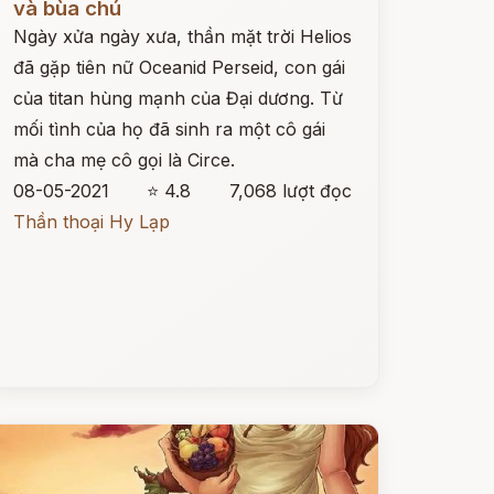
và bùa chú
Ngày xửa ngày xưa, thần mặt trời Helios
đã gặp tiên nữ Oceanid Perseid, con gái
của titan hùng mạnh của Đại dương. Từ
mối tình của họ đã sinh ra một cô gái
mà cha mẹ cô gọi là Circe.
08-05-2021
⭐ 4.8
7,068 lượt đọc
Thần thoại Hy Lạp