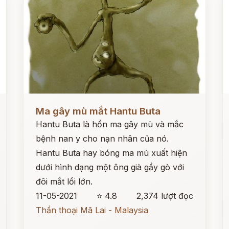
Đọc ngay
Đ
Ma gây mù mắt Hantu Buta
Hantu Buta là hồn ma gây mù và mắc
bệnh nan y cho nạn nhân của nó.
Hantu Buta hay bóng ma mù xuất hiện
dưới hình dạng một ông già gầy gò với
đôi mắt lồi lớn.
11-05-2021
⭐ 4.8
2,374 lượt đọc
Thần thoại Mã Lai - Malaysia