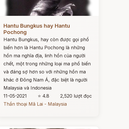
ọc ngay
Hantu Bungkus hay Hantu
Pochong
Hantu Bungkus, hay còn được gọi phổ
biến hơn là Hantu Pochong là những
hồn ma nghĩa địa, linh hồn của người
chết, một trong những loại ma phổ biến
và đáng sợ hơn so với những hồn ma
khác ở Đông Nam Á, đặc biệt là người
Malaysia và Indonesia
11-05-2021
⭐ 4.8
2,520 lượt đọc
Thần thoại Mã Lai - Malaysia