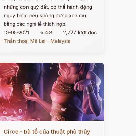
những con quỷ đất, có thể hành động
nguy hiểm nếu không được xoa dịu
bằng các nghi lễ thích hợp.
10-05-2021
⭐ 4.8
2,727 lượt đọc
Thần thoại Mã Lai - Malaysia
ọc ngay
Circe - bà tổ của thuật phù thủy