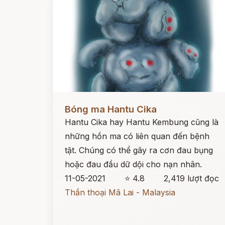
Đọc ngay
Bóng ma Hantu Cika
Hantu Cika hay Hantu Kembung cũng là
những hồn ma có liên quan đến bệnh
tật. Chúng có thể gây ra cơn đau bụng
hoặc đau đầu dữ dội cho nạn nhân.
11-05-2021
⭐ 4.8
2,419 lượt đọc
Thần thoại Mã Lai - Malaysia