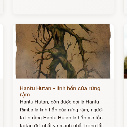
Đọc ngay
Đ
Hantu Hutan - linh hồn của rừng
rậm
Hantu Hutan, còn được gọi là Hantu
Rimba là linh hồn của rừng rậm, người
ta tin rằng Hantu Hutan là hồn ma tồn
tại lâu đời nhất và mạnh nhất trong tất