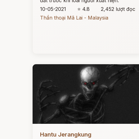
đất trước khi loài người xuất hiện.
10-05-2021
⭐ 4.8
2,452 lượt đọc
Thần thoại Mã Lai - Malaysia
Đọc ngay
Hantu Jerangkung