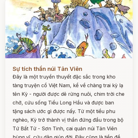
Đọc ngay
Sự tích thần núi Tản Viên
Đây là một truyền thuyết đặc sắc trong kho
tàng truyện cổ Việt Nam, kể về chàng trai kỳ lạ
tên Kỳ - người được dê rừng nuôi, chim trời che
chở, cứu sống Tiểu Long Hầu và được ban
tặng sách ước gì được nấy. Từ một tiều phu
nghèo, Kỳ trở thành vị thần đứng đầu trong bộ
Tứ Bất Tử - Sơn Tinh, cai quản núi Tản Viên
hùng vĩ, cứu dân giúp đời. Đây cũng là tiền đề