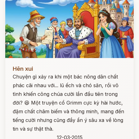
Đọc ngay
Hên xui
Chuyện gì xảy ra khi một bác nông dân chất
phác cãi nhau với... lũ ếch và chó săn, rồi vô
tình khiến công chúa cười lần đầu tiên trong
đời? 😆 Một truyện cổ Grimm cực kỳ hài hước,
đậm chất châm biếm và thông minh, mang đến
tiếng cười nhưng cũng đầy ẩn ý sâu xa về lòng
tin và sự thật thà.
12-03-2015