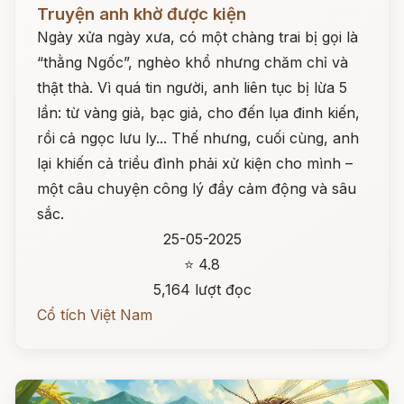
Đọc ngay
Truyện anh khờ được kiện
Ngày xửa ngày xưa, có một chàng trai bị gọi là
“thằng Ngốc”, nghèo khổ nhưng chăm chỉ và
thật thà. Vì quá tin người, anh liên tục bị lừa 5
lần: từ vàng giả, bạc giả, cho đến lụa đinh kiến,
rồi cả ngọc lưu ly... Thế nhưng, cuối cùng, anh
lại khiến cả triều đình phải xử kiện cho mình –
một câu chuyện công lý đầy cảm động và sâu
sắc.
25-05-2025
⭐ 4.8
5,164 lượt đọc
Cổ tích Việt Nam