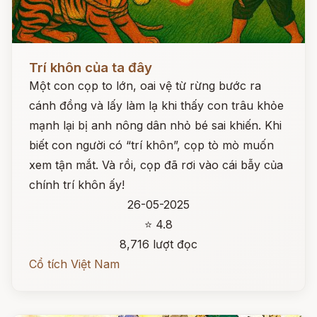
Đọc ngay
Trí khôn của ta đây
Một con cọp to lớn, oai vệ từ rừng bước ra
cánh đồng và lấy làm lạ khi thấy con trâu khỏe
mạnh lại bị anh nông dân nhỏ bé sai khiến. Khi
biết con người có “trí khôn”, cọp tò mò muốn
xem tận mắt. Và rồi, cọp đã rơi vào cái bẫy của
chính trí khôn ấy!
26-05-2025
⭐ 4.8
8,716 lượt đọc
Cổ tích Việt Nam