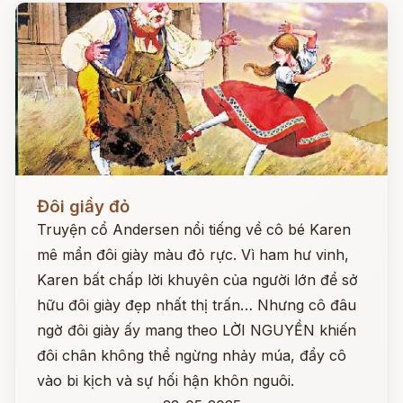
Đọc ngay
Đôi giầy đỏ
Truyện cổ Andersen nổi tiếng về cô bé Karen
mê mẩn đôi giày màu đỏ rực. Vì ham hư vinh,
Karen bất chấp lời khuyên của người lớn để sở
hữu đôi giày đẹp nhất thị trấn… Nhưng cô đâu
ngờ đôi giày ấy mang theo LỜI NGUYỀN khiến
đôi chân không thể ngừng nhảy múa, đẩy cô
vào bi kịch và sự hối hận khôn nguôi.