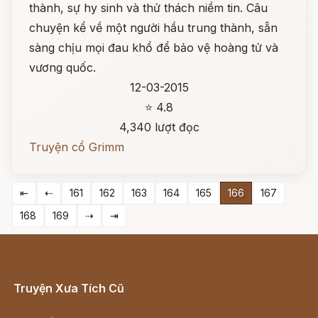
thành, sự hy sinh và thử thách niềm tin. Câu
chuyện kể về một người hầu trung thành, sẵn
sàng chịu mọi đau khổ để bảo vệ hoàng tử và
vương quốc.
12-03-2015
⭐ 4.8
4,340 lượt đọc
Truyện cổ Grimm
⇤
⇠
161
162
163
164
165
166
167
168
169
⇢
⇥
Truyện Xưa Tích Cũ
Cổ tích Việt Nam