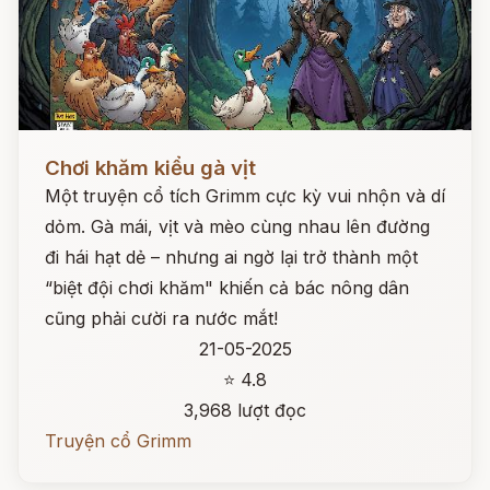
Đọc ngay
Chơi khăm kiểu gà vịt
Một truyện cổ tích Grimm cực kỳ vui nhộn và dí
dỏm. Gà mái, vịt và mèo cùng nhau lên đường
đi hái hạt dẻ – nhưng ai ngờ lại trở thành một
“biệt đội chơi khăm" khiến cả bác nông dân
cũng phải cười ra nước mắt!
21-05-2025
⭐ 4.8
3,968 lượt đọc
Truyện cổ Grimm