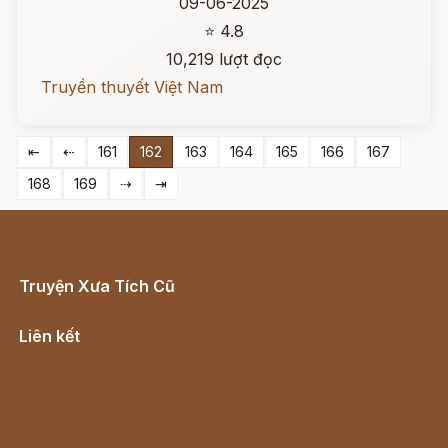
09-06-2025
⭐ 4.8
10,219 lượt đọc
Truyền thuyết Việt Nam
⇤
⇠
161
162
163
164
165
166
167
168
169
⇢
⇥
Truyện Xưa Tích Cũ
Cổ tích Việt Nam
Liên kết
Lịch vạn niên
Hà Nội cũ - Món ngon Hà Nội
Truyện kiếm hiệp - Ngôn tình
Download - Tải Miễn Phí