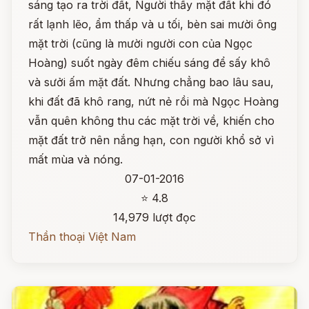
sáng tạo ra trời đất, Người thấy mặt đất khi đó
rất lạnh lẽo, ẩm thấp và u tối, bèn sai mười ông
mặt trời (cũng là mười người con của Ngọc
Hoàng) suốt ngày đêm chiếu sáng để sấy khô
và sưởi ấm mặt đất. Nhưng chẳng bao lâu sau,
khi đất đã khô rang, nứt nẻ rồi mà Ngọc Hoàng
vẫn quên không thu các mặt trời về, khiến cho
mặt đất trở nên nắng hạn, con người khổ sở vì
mất mùa và nóng.
07-01-2016
⭐ 4.8
14,979 lượt đọc
Thần thoại Việt Nam