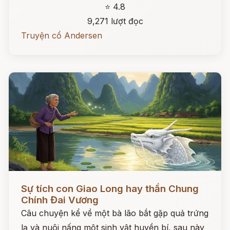
⭐ 4.8
9,271 lượt đọc
Truyện cổ Andersen
Đọc ngay
Sự tích con Giao Long hay thần Chung
Chính Đai Vương
Câu chuyện kể về một bà lão bắt gặp quả trứng
lạ và nuôi nấng một sinh vật huyền bí, sau này