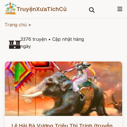
TruyệnXưaTíchCũ
Trang chủ
>
3376 truyện
•
Cập nhật hàng
🏰
ngày
Đọc ngay
Lệ Hải Bà Vương Triệu Thị Trinh (truyền