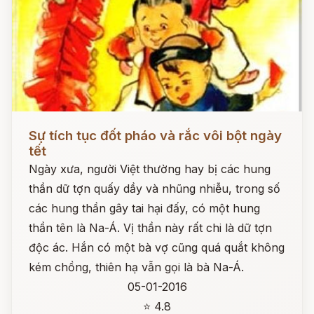
Đọc ngay
Sự tích tục đốt pháo và rắc vôi bột ngày
tết
Ngày xưa, người Việt thường hay bị các hung
thần dữ tợn quấy dầy và nhũng nhiễu, trong số
các hung thần gây tai hại đấy, có một hung
thần tên là Na-Á. Vị thần này rất chi là dữ tợn
độc ác. Hắn có một bà vợ cũng quá quắt không
kém chồng, thiên hạ vẫn gọi là bà Na-Á.
05-01-2016
⭐ 4.8