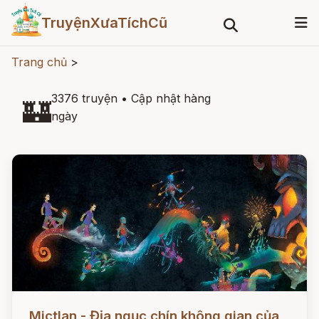
TruyệnXưaTíchCũ
Trang chủ
>
3376 truyện
•
Cập nhật hàng
🏰
ngày
Đọc ngay
Mictlan - Địa ngục chín không gian của