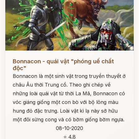
Đọc ngay
Bonnacon - quái vật "phóng uế chất
độc"
Bonnacon là một sinh vật trong truyền thuyết ở
châu Âu thời Trung cổ. Theo ghi chép về
những loài quái vật từ thời La Mã, Bonnacon có
vóc giáng giống một con bò với bộ lông màu
hung đỏ đặc trưng. Loài vật kì lạ này sở hữu
một đôi sừng cong và có bờm giống bờm ngựa.
08-10-2020
⭐ 4.8