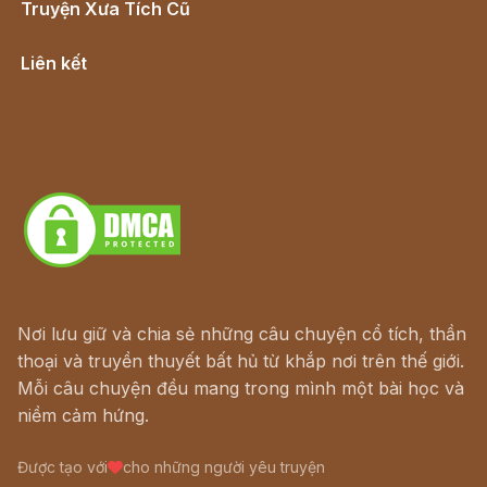
Truyện Xưa Tích Cũ
Cổ tích Việt Nam
Liên kết
Lịch vạn niên
Hà Nội cũ - Món ngon Hà Nội
Truyện kiếm hiệp - Ngôn tình
Download - Tải Miễn Phí
Nơi lưu giữ và chia sẻ những câu chuyện cổ tích, thần
thoại và truyền thuyết bất hủ từ khắp nơi trên thế giới.
Mỗi câu chuyện đều mang trong mình một bài học và
niềm cảm hứng.
Được tạo với
cho những người yêu truyện