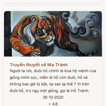
Đọc ngay
Truyền thuyết về Ma Trành
Người ta nói, đuôi hổ chính là bùa hộ mệnh của
giống mình sọc, miễn là hổ còn đuôi, hổ sẽ
không bao giờ bị bắt, tại sao lại thế ? Vì trên
đuôi hổ, trú ngụ một giống, gọi là Hổ Trành.
28-10-2020
⭐ 4.8