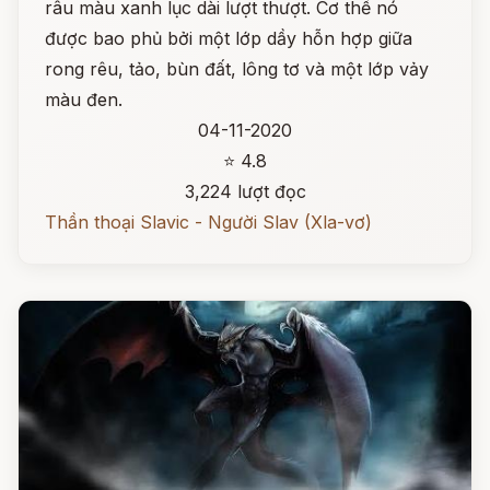
râu màu xanh lục dài lượt thượt. Cơ thể nó
được bao phủ bởi một lớp dầy hỗn hợp giữa
rong rêu, tảo, bùn đất, lông tơ và một lớp vảy
màu đen.
04-11-2020
⭐ 4.8
3,224 lượt đọc
Thần thoại Slavic - Người Slav (Xla-vơ)