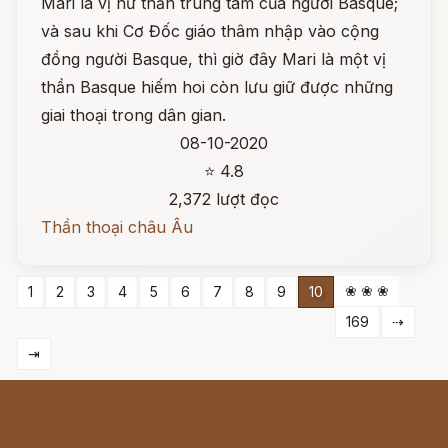
Mari là vị nữ thần trung tâm của người Basque;
và sau khi Cơ Đốc giáo thâm nhập vào cộng
đồng người Basque, thì giờ đây Mari là một vị
thần Basque hiếm hoi còn lưu giữ được những
giai thoại trong dân gian.
08-10-2020
⭐ 4.8
2,372 lượt đọc
Thần thoại châu Âu
❀ ❀ ❀
1
2
3
4
5
6
7
8
9
10
169
⇢
⇥