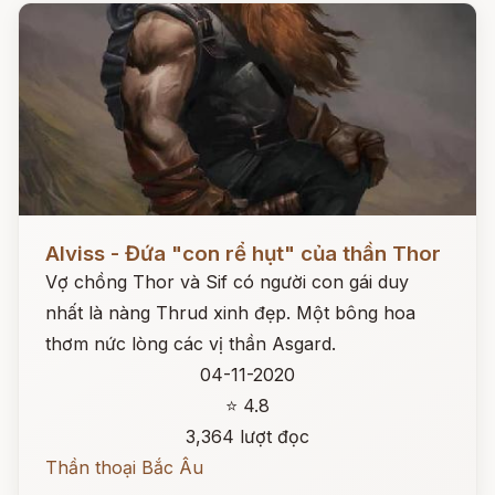
Đọc ngay
Alviss - Đứa "con rể hụt" của thần Thor
Vợ chồng Thor và Sif có người con gái duy
nhất là nàng Thrud xinh đẹp. Một bông hoa
thơm nức lòng các vị thần Asgard.
04-11-2020
⭐ 4.8
3,364 lượt đọc
Thần thoại Bắc Âu