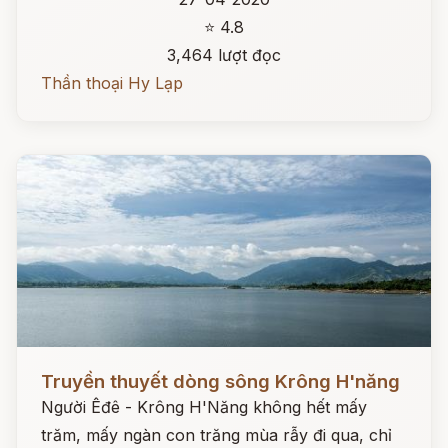
⭐ 4.8
3,464 lượt đọc
Thần thoại Hy Lạp
Đọc ngay
Truyền thuyết dòng sông Krông H'năng
Người Êđê - Krông H'Năng không hết mấy
trăm, mấy ngàn con trăng mùa rẫy đi qua, chỉ