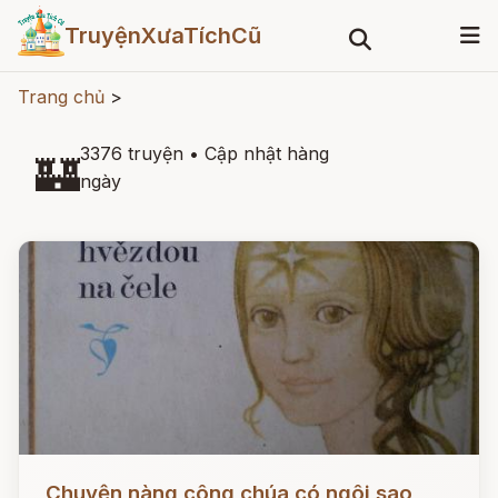
TruyệnXưaTíchCũ
Trang chủ
>
3376 truyện
•
Cập nhật hàng
🏰
ngày
Đọc ngay
Chuyện nàng công chúa có ngôi sao