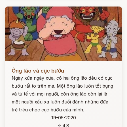
Đọc ngay
Ông lão và cục bướu
Ngày xửa ngày xưa, có hai ông lão đều có cục
bướu rất to trên má. Một ông lão luôn tốt bụng
và tử tế với mọi người, còn ông lão còn lại là
một người xấu xa luôn đuổi đánh những đứa
trẻ trêu chọc cục bướu của mình.
19-05-2020
⭐ 4.8