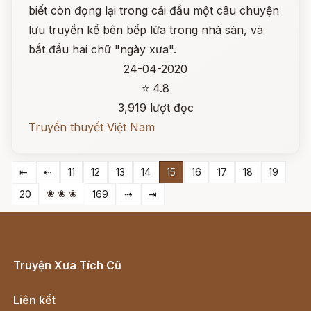
biết còn đọng lại trong cái đầu một câu chuyện
lưu truyền kể bên bếp lửa trong nhà sàn, và
bắt đầu hai chữ "ngày xưa".
24-04-2020
⭐ 4.8
3,919 lượt đọc
Truyền thuyết Việt Nam
⇤
⇠
11
12
13
14
15
16
17
18
19
❀ ❀ ❀
20
169
⇢
⇥
Truyện Xưa Tích Cũ
Cổ tích Việt Nam
Liên kết