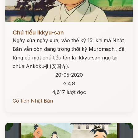
Đọc ngay
Chú tiểu Ikkyu-san
Ngày xửa ngày xưa, vào thế kỷ 15, khi mà Nhật
Bản vẫn còn đang trong thời kỳ Muromachi, đã
từng có một chú tiểu tên là Ikkyu-san ngụ tại
chùa Ankoku-ji (安国寺).
20-05-2020
⭐ 4.8
4,617 lượt đọc
Cổ tích Nhật Bản