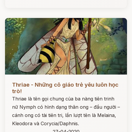
Đọc ngay
Thriae - Những cô giáo trẻ yêu luôn học
trò!
Thriae là tên gọi chung của ba nàng tiên trinh
nữ Nymph có hình dạng thân ong – đầu người –
cánh ong có tài tiên tri, lần lượt tên là Melaina,
Kleodora và Corycia/Daphnis.
27-04-2020