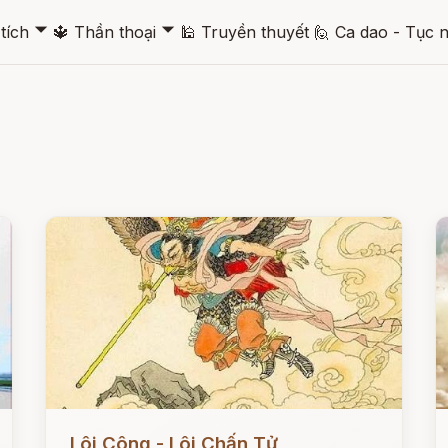
🞃
🞃
tích
🔱
Thần thoại
🕌
Truyền thuyết
🙋
Ca dao - Tục 
Đọc ngay
Đ
Lôi Công - Lôi Chấn Tử