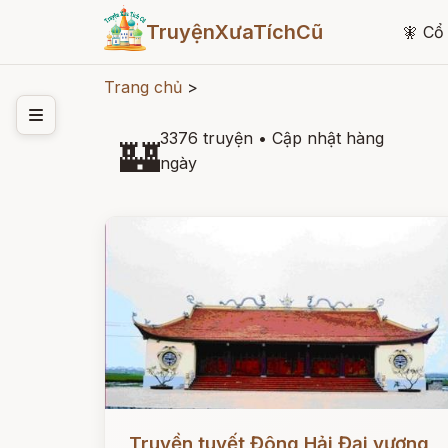
TruyệnXưaTíchCũ
🧚
Cổ 
Trang chủ
>
3376 truyện
•
Cập nhật hàng
🏰
ngày
Đọc ngay
Truyền tuyết Đông Hải Đại vương