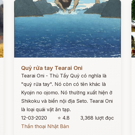
Đọc ngay
Đ
Quỷ rửa tay Tearai Oni
Tearai Oni - Thủ Tẩy Quỷ có nghĩa là
"quỷ rửa tay". Nó còn có tên khác là
Kyojin no ojomo. Nó thường xuất hiện ở
Shikoku và biển nội địa Seto. Tearai Oni
là loại quái vật ăn tạp.
12-03-2020
⭐ 4.8
3,368 lượt đọc
Thần thoại Nhật Bản