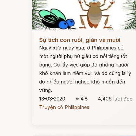
Đọc ngay
Sự tích con ruồi, gián và muỗi
Ngày xửa ngày xưa, ở Philippines có
một người phụ nữ giàu có nổi tiếng tốt
bụng. Cô lấy việc giúp đỡ những người
khó khăn làm niềm vui, và đó cũng là lý
do nhiều người nghèo khổ muốn đến
vùng.
13-03-2020
⭐ 4.8
4,406 lượt đọc
Truyện cổ Philippines