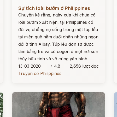
Đọc ngay
Đ
Sự tích loài bướm ở Philippines
Chuyện kể rằng, ngày xưa khi chưa có
loài bướm xuất hiện, tại Philippines có
đôi vợ chồng nọ sống trong một túp lều
tại miền quê nằm dưới chân những ngọn
đồi ở tỉnh Albay. Túp lều đơn sơ được
làm bằng tre và cỏ cogon ở một nơi sơn
thủy hữu tình và vô cùng yên bình.
13-03-2020
⭐ 4.8
2,658 lượt đọc
Truyện cổ Philippines