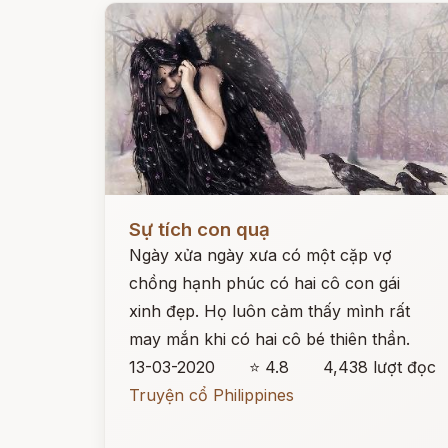
Đọc ngay
Sự tích con quạ
Ngày xửa ngày xưa có một cặp vợ
chồng hạnh phúc có hai cô con gái
xinh đẹp. Họ luôn cảm thấy mình rất
may mắn khi có hai cô bé thiên thần.
13-03-2020
⭐ 4.8
4,438 lượt đọc
Truyện cổ Philippines