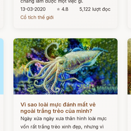
chẳng làm được một việc gì.
13-03-2020
⭐ 4.8
5,122 lượt đọc
Cổ tích thế giới
Đọc ngay
Đ
Vì sao loài mực đánh mất vẻ
ngoài trắng trẻo của mình?
Ngày xửa ngày xưa thân hình loài mực
vốn rất trắng trẻo xinh đẹp, nhưng vì