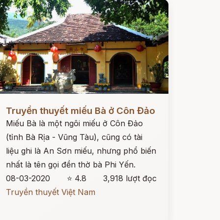
ọc ngay
Truyền thuyết miếu Bà ở Côn Đảo
Miếu Bà là một ngôi miếu ở Côn Đảo
(tỉnh Bà Rịa - Vũng Tàu), cũng có tài
liệu ghi là An Sơn miếu, nhưng phổ biến
nhất là tên gọi đền thờ bà Phi Yến.
08-03-2020
⭐ 4.8
3,918 lượt đọc
Truyền thuyết Việt Nam