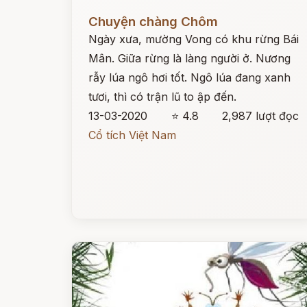
Đọc ngay
Chuyện chàng Chôm
Ngày xưa, mường Vong có khu rừng Bái
Mân. Giữa rừng là làng người ở. Nương
rẫy lúa ngô hơi tốt. Ngô lúa đang xanh
tươi, thì có trận lũ to ập đến.
13-03-2020
⭐ 4.8
2,987 lượt đọc
Cổ tích Việt Nam