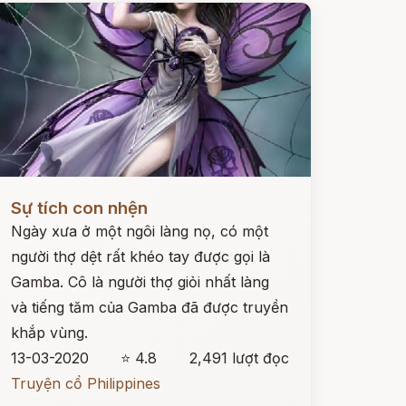
ọc ngay
Sự tích con nhện
Ngày xưa ở một ngôi làng nọ, có một
người thợ dệt rất khéo tay được gọi là
Gamba. Cô là người thợ giỏi nhất làng
và tiếng tăm của Gamba đã được truyền
khắp vùng.
13-03-2020
⭐ 4.8
2,491 lượt đọc
Truyện cổ Philippines