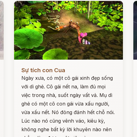
Đọc ngay
Đ
Sự tích con Cua
Ngày xưa, có một cô gái xinh đẹp sống
với dì ghẻ. Cô gái nết na, làm đủ mọi
việc trong nhà, suốt ngày vất vả. Mụ dì
ghẻ có một cô con gái vừa xấu người,
vừa xấu nết. Nó đỏng đảnh hết chỗ nói.
Lúc nào nó cũng vênh váo, kiêu kỳ,
không nghe bất kỳ lời khuyên nào nên