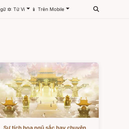
🞃
🞃
ngữ
🔯
Tử Vi
📱
Trên Mobile
ọc ngay
Sự tích hoa ngũ sắc hay chuyện