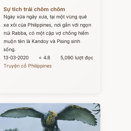
ọc ngay
Sự tích trái chôm chôm
Ngày xửa ngày xưa, tại một vùng quê
xa xôi của Philippines, nơi gần với ngọn
núi Rabba, có một cặp vợ chồng hiếm
muộn tên là Kandoy và Pising sinh
sống.
13-03-2020
⭐ 4.8
5,090 lượt đọc
Truyện cổ Philippines