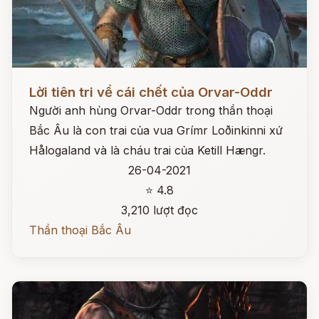
Đọc ngay
Lời tiên tri về cái chết của Orvar-Oddr
Người anh hùng Orvar-Oddr trong thần thoại
Bắc Âu là con trai của vua Grímr Loðinkinni xứ
Hålogaland và là cháu trai của Ketill Hængr.
26-04-2021
⭐ 4.8
3,210 lượt đọc
Thần thoại Bắc Âu