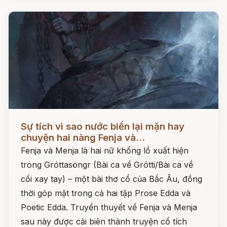
Đọc ngay
Sự tích vì sao nước biển lại mặn hay
chuyện hai nàng Fenja và...
Fenja và Menja là hai nữ khổng lồ xuất hiện
trong Gróttasöngr (Bài ca về Grótti/Bài ca về
cối xay tay) – một bài thơ cổ của Bắc Âu, đồng
thời góp mặt trong cả hai tập Prose Edda và
Poetic Edda. Truyền thuyết về Fenja và Menja
sau này được cải biên thành truyện cổ tích