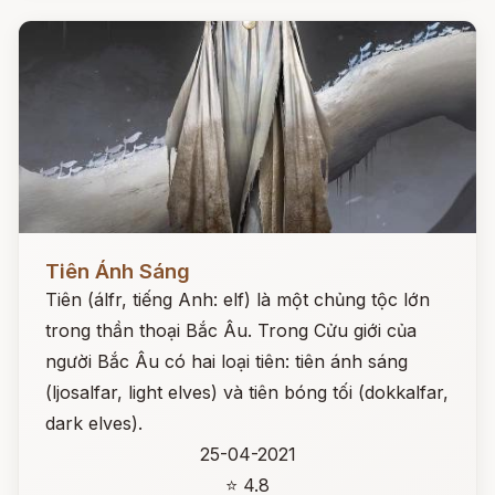
Đọc ngay
Tiên Ánh Sáng
Tiên (álfr, tiếng Anh: elf) là một chủng tộc lớn
trong thần thoại Bắc Âu. Trong Cửu giới của
người Bắc Âu có hai loại tiên: tiên ánh sáng
(ljosalfar, light elves) và tiên bóng tối (dokkalfar,
dark elves).
25-04-2021
⭐ 4.8