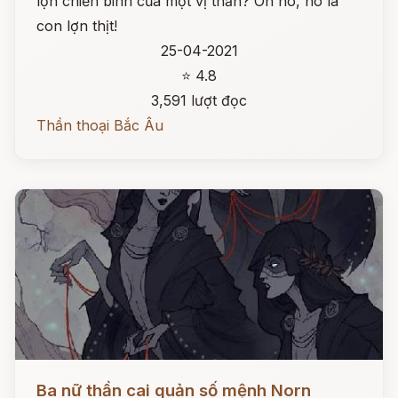
lợn chiến binh của một vị thần? Oh no, nó là
con lợn thịt!
25-04-2021
⭐ 4.8
3,591 lượt đọc
Thần thoại Bắc Âu
Đọc ngay
Ba nữ thần cai quản số mệnh Norn