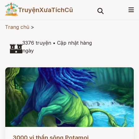
TruyệnXưaTíchCũ
Trang chủ
>
3376 truyện
•
Cập nhật hàng
🏰
ngày
Đọc ngay
3000 vị thần sông Potamoi