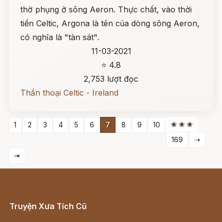
thờ phụng ở sông Aeron. Thực chất, vào thời
tiền Celtic, Argona là tên của dòng sông Aeron,
có nghĩa là "tàn sát".
11-03-2021
⭐ 4.8
2,753 lượt đọc
Thần thoại Celtic - Ireland
❀ ❀ ❀
1
2
3
4
5
6
7
8
9
10
169
⇢
⇥
Truyện Xưa Tích Cũ
Cổ tích Việt Nam