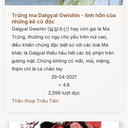
Đọc ngay
Trứng ma Dalgyal Gwishin - linh hồn của
những kẻ cô độc
Dalgyal Gwishin (달걀귀신) hay còn gọi là Ma
Trứng, thường cư ngụ chủ yếu trên núi cao,
điều khiến chúng đặc biệt so với các loài Ma
khác là Dalgyal thiếu hầu hết các bộ phận trên
gương mặt. Chúng không có mắt, mũi, miệng,
thậm chí là cả chân tay
29-04-2021
⭐ 4.8
2,599 lượt đọc
Thần thoại Triều Tiên