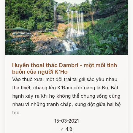
Đọc ngay
Huyền thoại thác Dambri - một mối tình
buồn của người K'Ho
Vào thuở xưa, một đôi trai tài gái sắc yêu nhau
tha thiết, chàng tên K’Đam còn nàng là Bri. Bất
hạnh xảy ra khi họ không thể chung sống cùng
nhau vì những tranh chấp, xung đột giữa hai bộ
tộc.
15-03-2021
⭐ 4.8