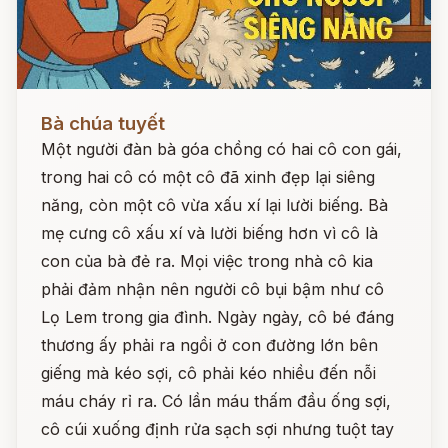
Đọc ngay
Bà chúa tuyết
Một người đàn bà góa chồng có hai cô con gái,
trong hai cô có một cô đã xinh đẹp lại siêng
năng, còn một cô vừa xấu xí lại lười biếng. Bà
mẹ cưng cô xấu xí và lười biếng hơn vì cô là
con của bà đẻ ra. Mọi việc trong nhà cô kia
phải đảm nhận nên người cô bụi bậm như cô
Lọ Lem trong gia đình. Ngày ngày, cô bé đáng
thương ấy phải ra ngồi ở con đường lớn bên
giếng mà kéo sợi, cô phải kéo nhiều đến nỗi
máu cháy rỉ ra. Có lần máu thấm đầu ống sợi,
cô cúi xuống định rửa sạch sợi nhưng tuột tay