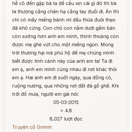
hễ cô đến gặp bà ta để cầu xin cái gì đó thì bà
ta thượng cẳng chân hạ cẳng tay đuổi đi. Ăn thì
chỉ có mấy miếng bánh mì đầu thừa đuôi thẹo
đã khô cứng. Con chó con nằm dưới gầm bàn
còn sướng hơn anh em mình, thỉnh thoảng còn
được mẹ ghẻ vứt cho một miếng ngon. Mong
trời thương hại mà phù hộ để mẹ chúng mình
biết được tình cảnh này của anh em ta! Ta đi
em ạ, anh em mình cùng nhau đi nơi khác thôi
em ạ. Hai anh em đi suốt ngày, qua đồng cỏ,
ruộng nương, qua những nơi đất đá gồ ghề. Khi
trời đổ mưa, người em gái nói:
05-03-2015
⭐ 4.8
8,027 lượt đọc
Truyện cổ Grimm