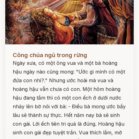
Đọc ngay
Công chúa ngủ trong rừng
Ngày xưa, có một ông vua và một bà hoàng
hậu ngày nào cũng mong: "Ước gì mình có một
đứa con nhỉ?." Nhưng ước hoài mà vua và
hoàng hậu vẫn chưa có con. Một hôm hoàng
hậu đang tắm thì có một con ếch ở dưới nước
nhảy lên bờ nói với bà: - Điều bà mong ước bấy
lâu sẽ thành sự thực. Hết năm nay bà sẽ sinh
con gái. Lời ếch tiên tri quả là đúng. Hoàng hậu
sinh con gái đẹp tuyệt trần. Vua thích lắm, mở