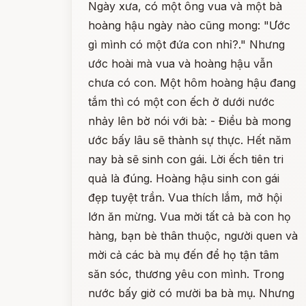
Ngày xưa, có một ông vua và một bà
hoàng hậu ngày nào cũng mong: "Ước
gì mình có một đứa con nhỉ?." Nhưng
ước hoài mà vua và hoàng hậu vẫn
chưa có con. Một hôm hoàng hậu đang
tắm thì có một con ếch ở dưới nước
nhảy lên bờ nói với bà: - Điều bà mong
ước bấy lâu sẽ thành sự thực. Hết năm
nay bà sẽ sinh con gái. Lời ếch tiên tri
quả là đúng. Hoàng hậu sinh con gái
đẹp tuyệt trần. Vua thích lắm, mở hội
lớn ăn mừng. Vua mời tất cả bà con họ
hàng, bạn bè thân thuộc, người quen và
mời cả các bà mụ đến để họ tận tâm
săn sóc, thương yêu con mình. Trong
nước bấy giờ có mười ba bà mụ. Nhưng