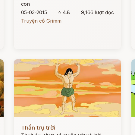
con
05-03-2015
⭐ 4.8
9,166 lượt đọc
Truyện cổ Grimm
Đọc ngay
Đ
Thần trụ trời