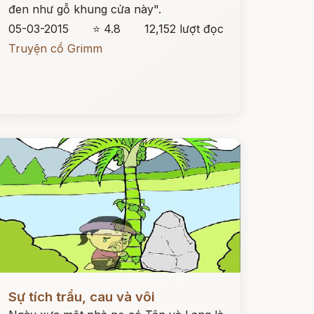
đen như gỗ khung cửa này".
05-03-2015
⭐ 4.8
12,152 lượt đọc
Truyện cổ Grimm
ọc ngay
Sự tích trầu, cau và vôi