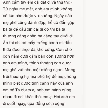
Anh cầm tay em gái dắt đi và thủ thỉ: -
Từ ngày mẹ mất, anh em mình không
có lúc nào được vui sướng. Ngày nào
mẹ ghẻ cũng đánh đập, hễ cô đến gặp
bà ta để cầu xin cái gì đó thì bà ta
thượng cẳng chân hạ cẳng tay đuổi đi.
Ăn thì chỉ có mấy miếng bánh mì đầu
thừa đuôi thẹo đã khô cứng. Con chó
con nằm dưới gầm bàn còn sướng hơn
anh em mình, thỉnh thoảng còn được
mẹ ghẻ vứt cho một miếng ngon. Mong
trời thương hại mà phù hộ để mẹ chúng
mình biết được tình cảnh này của anh
em ta! Ta đi em ạ, anh em mình cùng
nhau đi nơi khác thôi em ạ. Hai anh em
đi suốt ngày, qua đồng cỏ, ruộng