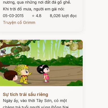
nương, qua những nơi đất đá gồ ghề.
Khi trời đổ mưa, người em gái nói:
05-03-2015
⭐ 4.8
8,026 lượt đọc
Truyện cổ Grimm
ọc ngay
Sự tích trái sầu riêng
Ngày ấy, vào thời Tây Sơn, có một
chàng trẻ tuổi người vùng Đồng Nai.