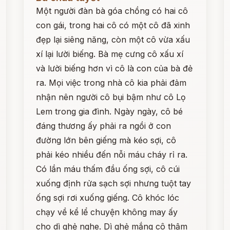
Một người đàn bà góa chồng có hai cô
con gái, trong hai cô có một cô đã xinh
đẹp lại siêng năng, còn một cô vừa xấu
xí lại lười biếng. Bà mẹ cưng cô xấu xí
và lười biếng hơn vì cô là con của bà đẻ
ra. Mọi việc trong nhà cô kia phải đảm
nhận nên người cô bụi bậm như cô Lọ
Lem trong gia đình. Ngày ngày, cô bé
đáng thương ấy phải ra ngồi ở con
đường lớn bên giếng mà kéo sợi, cô
phải kéo nhiều đến nỗi máu cháy rỉ ra.
Có lần máu thấm đầu ống sợi, cô cúi
xuống định rửa sạch sợi nhưng tuột tay
ống sợi rơi xuống giếng. Cô khóc lóc
chạy về kể lể chuyện không may ấy
cho dì ghẻ nghe. Dì ghẻ mắng cô thậm