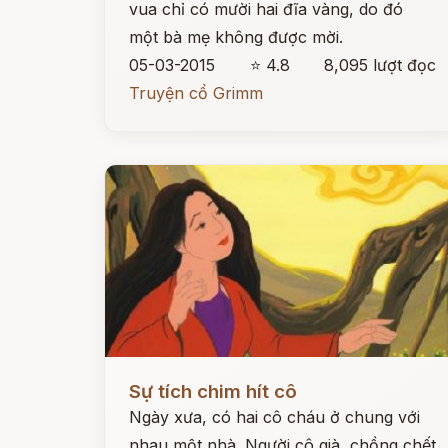
vua chỉ có mười hai đĩa vàng, do đó
một bà mẹ không được mời.
05-03-2015
⭐ 4.8
8,095 lượt đọc
Truyện cổ Grimm
Đọc ngay
Sự tích chim hít cô
Ngày xưa, có hai cô cháu ở chung với
nhau một nhà. Người cô già, chồng chết