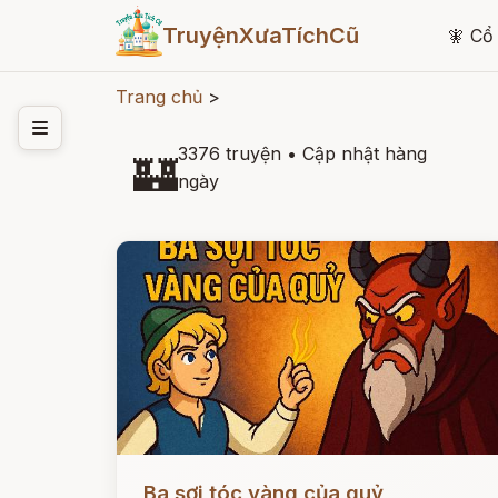
TruyệnXưaTíchCũ
🧚
Cổ 
Trang chủ
>
3376 truyện
•
Cập nhật hàng
🏰
ngày
Đọc ngay
Ba sợi tóc vàng của quỷ