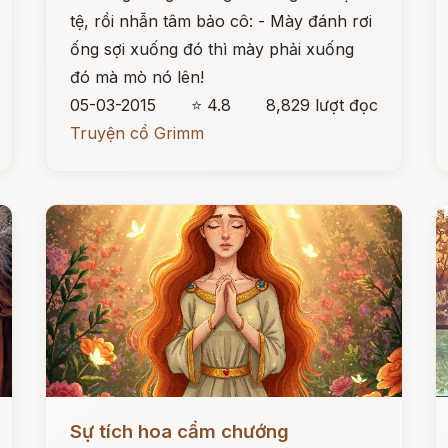
tệ, rồi nhẫn tâm bảo cô: - Mày đánh rơi
ống sợi xuống đó thì mày phải xuống
đó mà mò nó lên!
05-03-2015
⭐ 4.8
8,829 lượt đọc
Truyện cổ Grimm
Đọc ngay
Đ
Sự tích hoa cẩm chướng