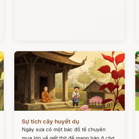
Đọc ngay
Đ
Sự tích cây huyết dụ
Ngày xưa có một bác đồ tể chuyên
mua lợn về giết thịt để mang bán ở chợ.