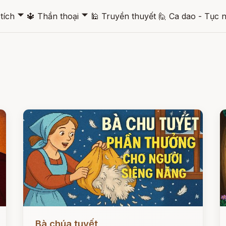
🞃
🞃
tích
🔱
Thần thoại
🕌
Truyền thuyết
🙋
Ca dao - Tục 
Đọc ngay
Đ
Bà chúa tuyết