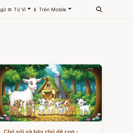
🞃
🞃
ngữ
🔯
Tử Vi
📱
Trên Mobile
ọc ngay
Chó sói và bảy chú dê con -