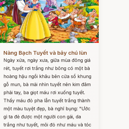
ọc ngay
Nàng Bạch Tuyết và bảy chú lùn
Ngày xửa, ngày xưa, giữa mùa đông giá
rét, tuyết rơi trắng như bông có một bà
hoàng hậu ngồi khâu bên cửa sổ khung
gỗ mun, bà mải nhìn tuyết nên kim đâm
phải tay, ba giọt máu rơi xuống tuyết.
Thấy máu đỏ pha lẫn tuyết trắng thành
một màu tuyệt đẹp, bà nghĩ bụng: "Ước
gì ta đẻ được một người con gái, da
trắng như tuyết, môi đỏ như máu và tóc