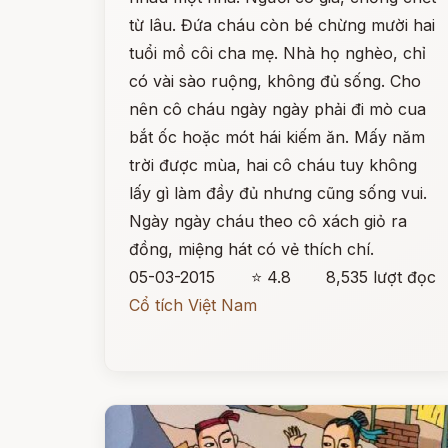
từ lâu. Đứa cháu còn bé chừng mười hai
tuổi mồ côi cha mẹ. Nhà họ nghèo, chỉ
có vài sào ruộng, không đủ sống. Cho
nên cô cháu ngày ngày phải đi mò cua
bắt ốc hoặc mót hái kiếm ăn. Mấy năm
trời được mùa, hai cô cháu tuy không
lấy gì làm đầy đủ nhưng cũng sống vui.
Ngày ngày cháu theo cô xách giỏ ra
đồng, miệng hát có vẻ thích chí.
05-03-2015
⭐ 4.8
8,535 lượt đọc
Cổ tích Việt Nam