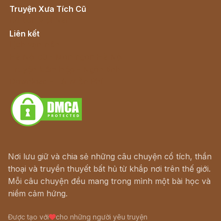
Truyện Xưa Tích Cũ
Cổ tích Việt Nam
Liên kết
Lịch vạn niên
Hà Nội cũ - Món ngon Hà Nội
Truyện kiếm hiệp - Ngôn tình
Download - Tải Miễn Phí
Nơi lưu giữ và chia sẻ những câu chuyện cổ tích, thần
thoại và truyền thuyết bất hủ từ khắp nơi trên thế giới.
Mỗi câu chuyện đều mang trong mình một bài học và
niềm cảm hứng.
Được tạo với
cho những người yêu truyện