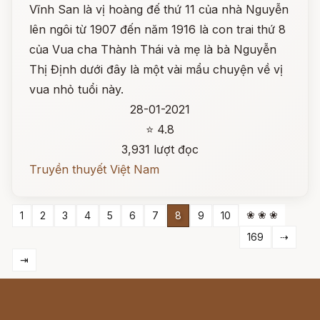
Vĩnh San là vị hoàng đế thứ 11 của nhà Nguyễn
lên ngôi từ 1907 đến năm 1916 là con trai thứ 8
của Vua cha Thành Thái và mẹ là bà Nguyễn
Thị Định dưới đây là một vài mẩu chuyện về vị
vua nhỏ tuổi này.
28-01-2021
⭐ 4.8
3,931 lượt đọc
Truyền thuyết Việt Nam
❀ ❀ ❀
1
2
3
4
5
6
7
8
9
10
169
⇢
⇥