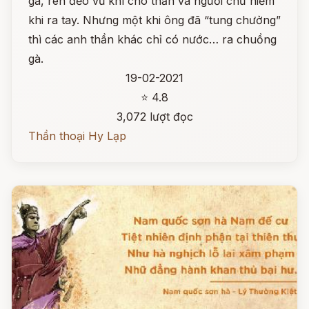
gà, rèn đẽo vũ khí cho thần và người chứ hiếm
khi ra tay. Nhưng một khi ông đã “tung chưởng”
thì các anh thần khác chỉ có nước… ra chuồng
gà.
19-02-2021
⭐ 4.8
3,072 lượt đọc
Thần thoại Hy Lạp