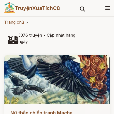
TruyệnXưaTíchCũ
Trang chủ
>
3376 truyện
•
Cập nhật hàng
🏰
ngày
Đọc ngay
Nữ thần chiến tranh Macha