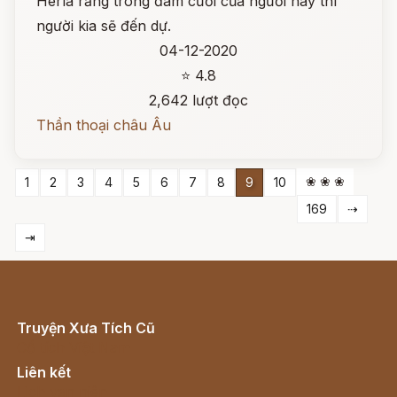
Herla rằng trong đám cưới của người này thì
người kia sẽ đến dự.
04-12-2020
⭐ 4.8
2,642 lượt đọc
Thần thoại châu Âu
❀ ❀ ❀
1
2
3
4
5
6
7
8
9
10
169
⇢
⇥
Truyện Xưa Tích Cũ
Cổ tích Việt Nam
Liên kết
Lịch vạn niên