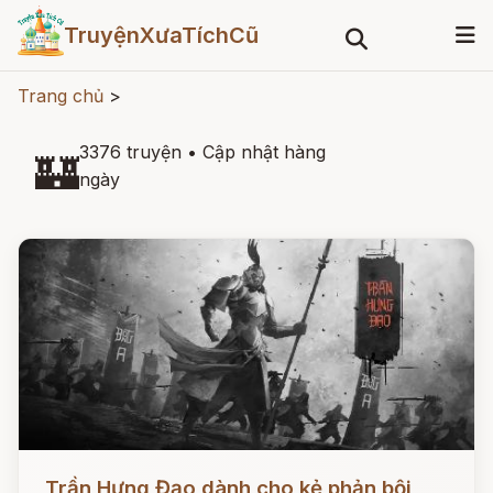
TruyệnXưaTíchCũ
Trang chủ
>
3376 truyện
•
Cập nhật hàng
🏰
ngày
Đọc ngay
Trần Hưng Đạo dành cho kẻ phản bội