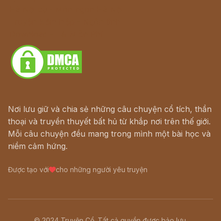
Hà Nội cũ - Món ngon Hà Nội
Truyện kiếm hiệp - Ngôn tình
Download - Tải Miễn Phí
Nơi lưu giữ và chia sẻ những câu chuyện cổ tích, thần
thoại và truyền thuyết bất hủ từ khắp nơi trên thế giới.
Mỗi câu chuyện đều mang trong mình một bài học và
niềm cảm hứng.
Được tạo với
cho những người yêu truyện
© 2024 Truyện Cổ. Tất cả quyền được bảo lưu.