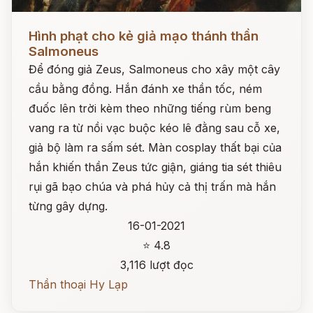
Đọc ngay
Hình phạt cho kẻ giả mạo thánh thần
Salmoneus
Để đóng giả Zeus, Salmoneus cho xây một cây
cầu bằng đồng. Hắn đánh xe thần tốc, ném
đuốc lên trời kèm theo những tiếng rùm beng
vang ra từ nồi vạc buộc kéo lê đằng sau cỗ xe,
giả bộ làm ra sấm sét. Màn cosplay thất bại của
hắn khiến thần Zeus tức giận, giáng tia sét thiêu
rụi gã bạo chúa và phá hủy cả thị trấn mà hắn
từng gây dựng.
16-01-2021
⭐ 4.8
3,116 lượt đọc
Thần thoại Hy Lạp