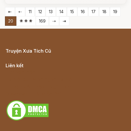
⇤
⇠
11
12
13
14
15
16
17
18
19
❀ ❀ ❀
20
169
⇢
⇥
Truyện Xưa Tích Cũ
Cổ tích Việt Nam
Liên kết
Lịch vạn niên
Hà Nội cũ - Món ngon Hà Nội
Truyện kiếm hiệp - Ngôn tình
Download - Tải Miễn Phí