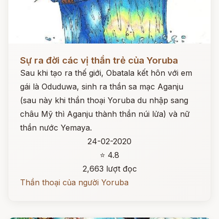
Đọc ngay
Sự ra đời các vị thần trẻ của Yoruba
Sau khi tạo ra thế giới, Obatala kết hôn với em
gái là Oduduwa, sinh ra thần sa mạc Aganju
(sau này khi thần thoại Yoruba du nhập sang
châu Mỹ thì Aganju thành thần núi lửa) và nữ
thần nước Yemaya.
24-02-2020
⭐ 4.8
2,663 lượt đọc
Thần thoại của người Yoruba