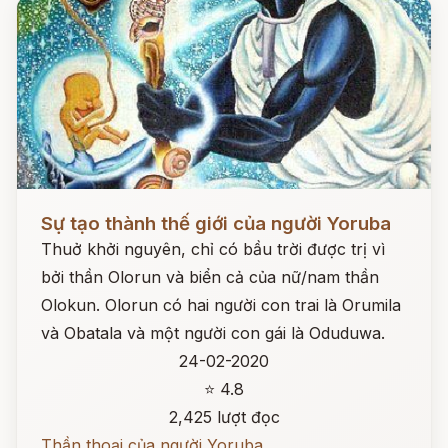
Đọc ngay
Sự tạo thành thế giới của người Yoruba
Thuở khởi nguyên, chỉ có bầu trời được trị vì
bởi thần Olorun và biển cả của nữ/nam thần
Olokun. Olorun có hai người con trai là Orumila
và Obatala và một người con gái là Oduduwa.
24-02-2020
⭐ 4.8
2,425 lượt đọc
Thần thoại của người Yoruba