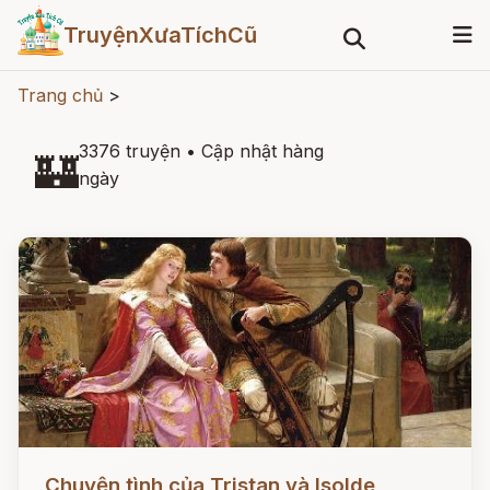
TruyệnXưaTíchCũ
Trang chủ
>
3376 truyện
•
Cập nhật hàng
🏰
ngày
Đọc ngay
Chuyện tình của Tristan và Isolde