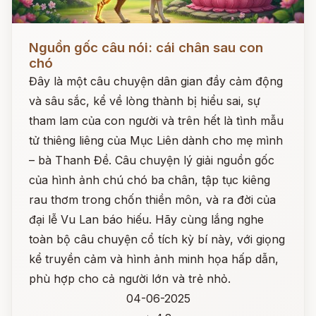
Đọc ngay
Nguồn gốc câu nói: cái chân sau con
chó
Đây là một câu chuyện dân gian đầy cảm động
và sâu sắc, kể về lòng thành bị hiểu sai, sự
tham lam của con người và trên hết là tình mẫu
tử thiêng liêng của Mục Liên dành cho mẹ mình
– bà Thanh Đề. Câu chuyện lý giải nguồn gốc
của hình ảnh chú chó ba chân, tập tục kiêng
rau thơm trong chốn thiền môn, và ra đời của
đại lễ Vu Lan báo hiếu. Hãy cùng lắng nghe
toàn bộ câu chuyện cổ tích kỳ bí này, với giọng
kể truyền cảm và hình ảnh minh họa hấp dẫn,
phù hợp cho cả người lớn và trẻ nhỏ.
04-06-2025