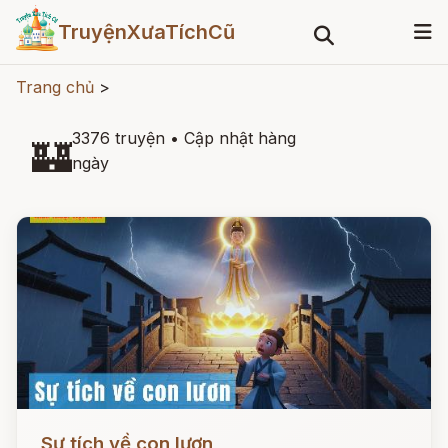
TruyệnXưaTíchCũ
Trang chủ
>
3376 truyện
•
Cập nhật hàng
🏰
ngày
Đọc ngay
Sự tích về con lươn