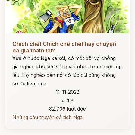
Đọc ngay
Chích chè! Chích chè che! hay chuyện
bà già tham lam
Xưa ở nước Nga xa xôi, có một đôi vợ chồng
già nghèo khổ lắm sống với nhau trong một túp
lều. Họ nghèo đến nỗi có lúc củi cũng không
có đủ tiền mua.
11-11-2022
⭐ 4.8
82,706 lượt đọc
Những câu truyện cổ tích Nga