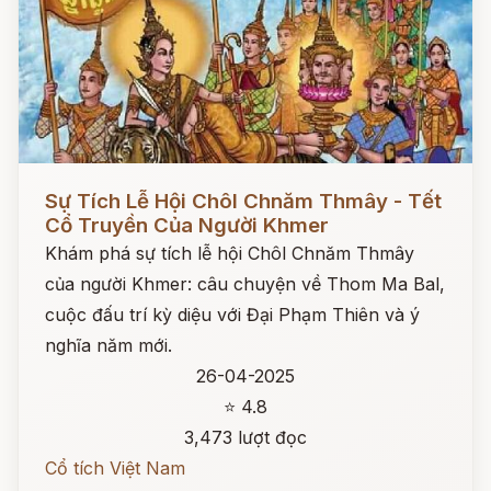
Đọc ngay
Sự Tích Lễ Hội Chôl Chnăm Thmây - Tết
Cổ Truyền Của Người Khmer
Khám phá sự tích lễ hội Chôl Chnăm Thmây
của người Khmer: câu chuyện về Thom Ma Bal,
cuộc đấu trí kỳ diệu với Đại Phạm Thiên và ý
nghĩa năm mới.
26-04-2025
⭐ 4.8
3,473 lượt đọc
Cổ tích Việt Nam