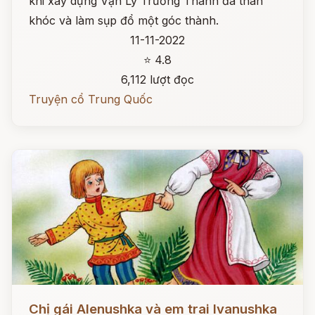
khi xây dựng Vạn Lý Trường Thành đã than
khóc và làm sụp đổ một góc thành.
11-11-2022
⭐ 4.8
6,112 lượt đọc
Truyện cổ Trung Quốc
Đọc ngay
Chị gái Alenushka và em trai Ivanushka