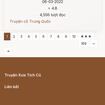
08-03-2022
⭐ 4.8
4,556 lượt đọc
Truyện cổ Trung Quốc
❀ ❀ ❀
1
2
3
4
5
6
7
8
9
10
169
⇢
⇥
Truyện Xưa Tích Cũ
Cổ tích Việt Nam
Liên kết
Lịch vạn niên
Hà Nội cũ - Món ngon Hà Nội
Truyện kiếm hiệp - Ngôn tình