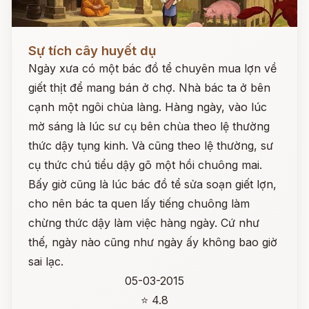
Đọc ngay
Sự tích cây huyết dụ
Ngày xưa có một bác đồ tể chuyên mua lợn về
giết thịt để mang bán ở chợ. Nhà bác ta ở bên
cạnh một ngôi chùa làng. Hàng ngày, vào lúc
mờ sáng là lúc sư cụ bên chùa theo lệ thường
thức dậy tụng kinh. Và cũng theo lệ thường, sư
cụ thức chú tiểu dậy gõ một hồi chuông mai.
Bấy giờ cũng là lúc bác đồ tể sửa soạn giết lợn,
cho nên bác ta quen lấy tiếng chuông làm
chừng thức dậy làm việc hàng ngày. Cứ như
thế, ngày nào cũng như ngày ấy không bao giờ
sai lạc.
05-03-2015
⭐ 4.8