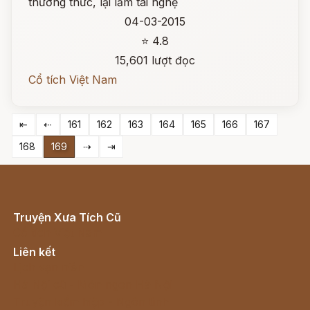
thường thức, lại lắm tài nghệ
04-03-2015
⭐ 4.8
15,601 lượt đọc
Cổ tích Việt Nam
⇤
⇠
161
162
163
164
165
166
167
168
169
⇢
⇥
Truyện Xưa Tích Cũ
Cổ tích Việt Nam
Liên kết
Lịch vạn niên
Hà Nội cũ - Món ngon Hà Nội
Truyện kiếm hiệp - Ngôn tình