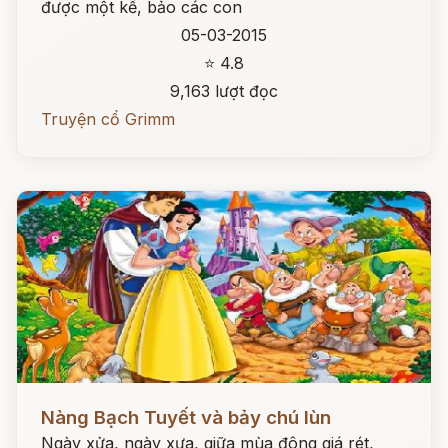
được một kế, bảo các con
05-03-2015
⭐ 4.8
9,163 lượt đọc
Truyện cổ Grimm
Đọc ngay
Nàng Bạch Tuyết và bảy chú lùn
Ngày xửa, ngày xưa, giữa mùa đông giá rét,