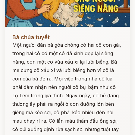
Đọc ngay
Bà chúa tuyết
Một người đàn bà góa chồng có hai cô con gái,
trong hai cô có một cô đã xinh đẹp lại siêng
năng, còn một cô vừa xấu xí lại lười biếng. Bà
mẹ cưng cô xấu xí và lười biếng hơn vì cô là
con của bà đẻ ra. Mọi việc trong nhà cô kia
phải đảm nhận nên người cô bụi bậm như cô
Lọ Lem trong gia đình. Ngày ngày, cô bé đáng
thương ấy phải ra ngồi ở con đường lớn bên
giếng mà kéo sợi, cô phải kéo nhiều đến nỗi
máu cháy rỉ ra. Có lần máu thấm đầu ống sợi,
cô cúi xuống định rửa sạch sợi nhưng tuột tay