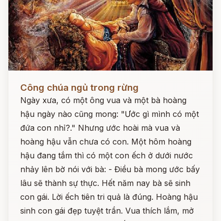
Đọc ngay
Công chúa ngủ trong rừng
Ngày xưa, có một ông vua và một bà hoàng
hậu ngày nào cũng mong: "Ước gì mình có một
đứa con nhỉ?." Nhưng ước hoài mà vua và
hoàng hậu vẫn chưa có con. Một hôm hoàng
hậu đang tắm thì có một con ếch ở dưới nước
nhảy lên bờ nói với bà: - Điều bà mong ước bấy
lâu sẽ thành sự thực. Hết năm nay bà sẽ sinh
con gái. Lời ếch tiên tri quả là đúng. Hoàng hậu
sinh con gái đẹp tuyệt trần. Vua thích lắm, mở