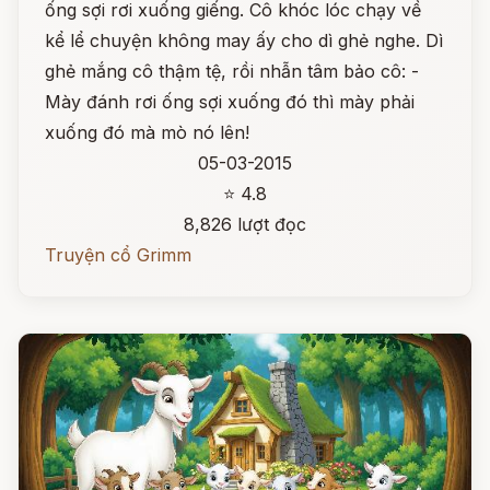
ống sợi rơi xuống giếng. Cô khóc lóc chạy về
kể lể chuyện không may ấy cho dì ghẻ nghe. Dì
ghẻ mắng cô thậm tệ, rồi nhẫn tâm bảo cô: -
Mày đánh rơi ống sợi xuống đó thì mày phải
xuống đó mà mò nó lên!
05-03-2015
⭐ 4.8
8,826 lượt đọc
Truyện cổ Grimm