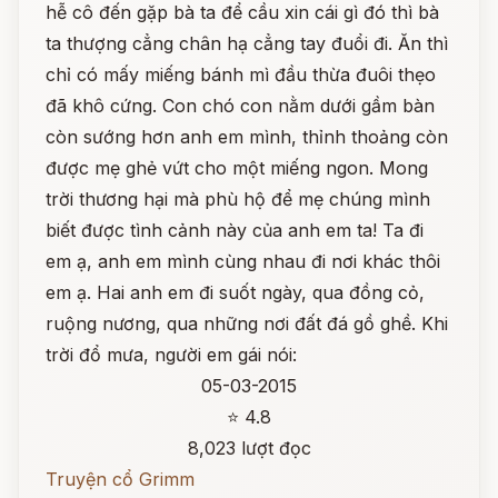
hễ cô đến gặp bà ta để cầu xin cái gì đó thì bà
ta thượng cẳng chân hạ cẳng tay đuổi đi. Ăn thì
chỉ có mấy miếng bánh mì đầu thừa đuôi thẹo
đã khô cứng. Con chó con nằm dưới gầm bàn
còn sướng hơn anh em mình, thỉnh thoảng còn
được mẹ ghẻ vứt cho một miếng ngon. Mong
trời thương hại mà phù hộ để mẹ chúng mình
biết được tình cảnh này của anh em ta! Ta đi
em ạ, anh em mình cùng nhau đi nơi khác thôi
em ạ. Hai anh em đi suốt ngày, qua đồng cỏ,
ruộng nương, qua những nơi đất đá gồ ghề. Khi
trời đổ mưa, người em gái nói:
05-03-2015
⭐ 4.8
8,023 lượt đọc
Truyện cổ Grimm