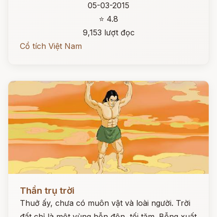
05-03-2015
⭐ 4.8
9,153 lượt đọc
Cổ tích Việt Nam
Đọc ngay
Thần trụ trời
Thuở ấy, chưa có muôn vật và loài người. Trời
đất chỉ là một vùng hỗn độn, tối tăm. Bỗng xuất