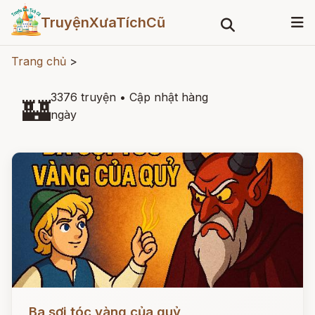
TruyệnXưaTíchCũ
Trang chủ
>
3376 truyện
•
Cập nhật hàng
🏰
ngày
Đọc ngay
Ba sợi tóc vàng của quỷ