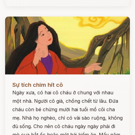
Đọc ngay
Sự tích chim hít cô
Ngày xưa, có hai cô cháu ở chung với nhau
một nhà. Người cô già, chồng chết từ lâu. Đứa
cháu còn bé chừng mười hai tuổi mồ côi cha
mẹ. Nhà họ nghèo, chỉ có vài sào ruộng, không
đủ sống. Cho nên cô cháu ngày ngày phải đi
mò cua bắt ốc hoặc mót hái kiếm ăn. Mấy năm