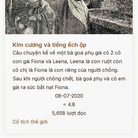
Đọc ngay
Kim cương và tiếng ếch ộp
Câu chuyện kể về một bà goá phụ già có 2 cô
con gái Fiona và Leena, Leena là con ruột còn
cô chị là Fiona là con riêng của người chồng.
Sau khi người chồng chết, bà goá phụ và cô em
gái ra sức bắt nạt Fiona.
08-07-2020
⭐ 4.8
5,658 lượt đọc
Cổ tích thế giới