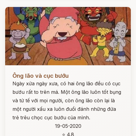
Đọc ngay
Ông lão và cục bướu
Ngày xửa ngày xưa, có hai ông lão đều có cục
bướu rất to trên má. Một ông lão luôn tốt bụng
và tử tế với mọi người, còn ông lão còn lại là
một người xấu xa luôn đuổi đánh những đứa
trẻ trêu chọc cục bướu của mình.
19-05-2020
⭐ 4.8