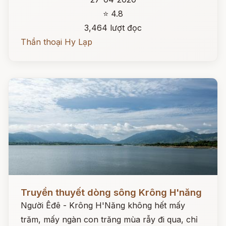
⭐ 4.8
3,464 lượt đọc
Thần thoại Hy Lạp
Đọc ngay
Truyền thuyết dòng sông Krông H'năng
Người Êđê - Krông H'Năng không hết mấy
trăm, mấy ngàn con trăng mùa rẫy đi qua, chỉ