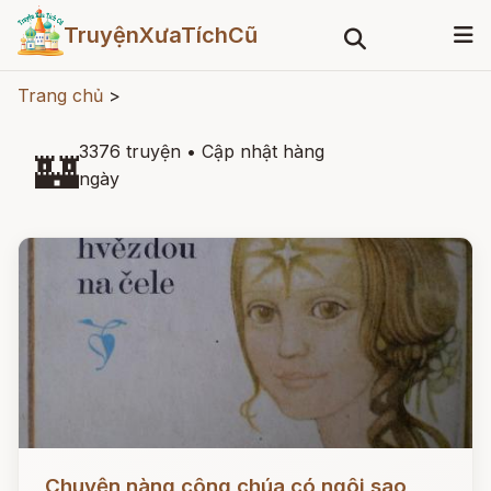
TruyệnXưaTíchCũ
Trang chủ
>
3376 truyện
•
Cập nhật hàng
🏰
ngày
Đọc ngay
Chuyện nàng công chúa có ngôi sao