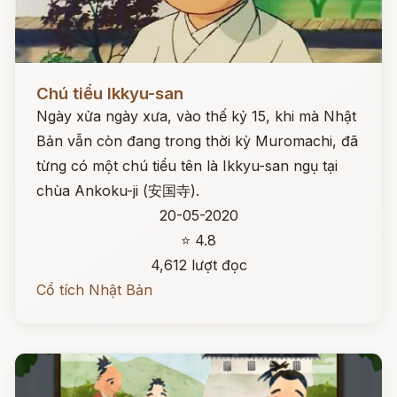
Đọc ngay
Chú tiểu Ikkyu-san
Ngày xửa ngày xưa, vào thế kỷ 15, khi mà Nhật
Bản vẫn còn đang trong thời kỳ Muromachi, đã
từng có một chú tiểu tên là Ikkyu-san ngụ tại
chùa Ankoku-ji (安国寺).
20-05-2020
⭐ 4.8
4,612 lượt đọc
Cổ tích Nhật Bản