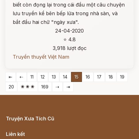
biết còn đọng lại trong cái đầu một câu chuyện
lưu truyền kể bên bếp lửa trong nhà sàn, và
bắt đầu hai chữ "ngày xưa".
24-04-2020
⭐ 4.8
3,918 lượt đọc
Truyền thuyết Việt Nam
⇤
⇠
11
12
13
14
15
16
17
18
19
❀ ❀ ❀
20
169
⇢
⇥
Truyện Xưa Tích Cũ
Cổ tích Việt Nam
Liên kết