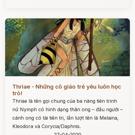
Đọc ngay
Thriae - Những cô giáo trẻ yêu luôn học
trò!
Thriae là tên gọi chung của ba nàng tiên trinh
nữ Nymph có hình dạng thân ong – đầu người –
cánh ong có tài tiên tri, lần lượt tên là Melaina,
Kleodora và Corycia/Daphnis.
27-04-2020