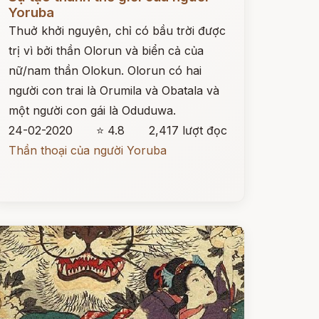
Yoruba
Thuở khởi nguyên, chỉ có bầu trời được
trị vì bởi thần Olorun và biển cả của
nữ/nam thần Olokun. Olorun có hai
người con trai là Orumila và Obatala và
một người con gái là Oduduwa.
24-02-2020
⭐ 4.8
2,417 lượt đọc
Thần thoại của người Yoruba