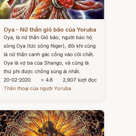
ọc ngay
Oya - Nữ thần gió bão của Yoruba
Oya, là nữ thần Gió bão, người bảo hộ
sông Oya (tức sông Niger), đôi khi cũng
là nữ thần canh gác cổng vào cõi chết.
Oya là vợ ba của Shango, và cũng là
thứ phi được chồng sủng ái nhất.
20-02-2020
⭐ 4.8
2,907 lượt đọc
Thần thoại của người Yoruba