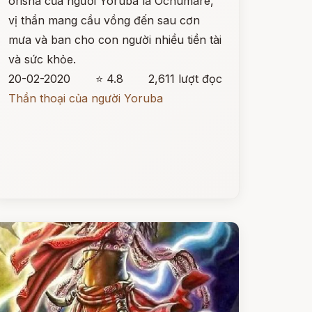
orisha của người Yoruba là Ochumare,
vị thần mang cầu vồng đến sau cơn
mưa và ban cho con người nhiều tiền tài
và sức khỏe.
20-02-2020
⭐ 4.8
2,611 lượt đọc
Thần thoại của người Yoruba