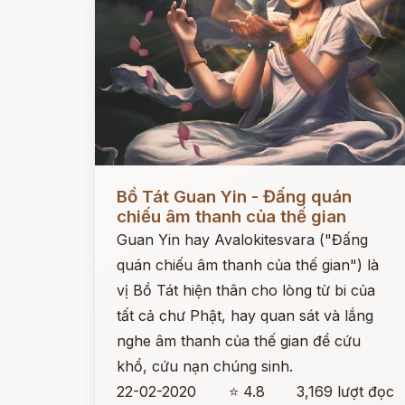
Đọc ngay
Bồ Tát Guan Yin - Đấng quán
chiếu âm thanh của thế gian
Guan Yin hay Avalokitesvara ("Đấng
quán chiếu âm thanh của thế gian") là
vị Bồ Tát hiện thân cho lòng từ bi của
tất cả chư Phật, hay quan sát và lắng
nghe âm thanh của thế gian để cứu
khổ, cứu nạn chúng sinh.
22-02-2020
⭐ 4.8
3,169 lượt đọc