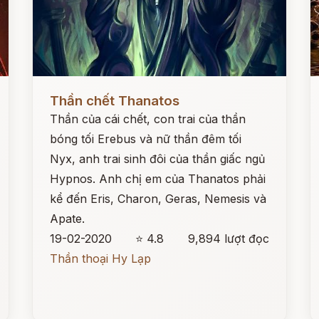
Đọc ngay
Đ
Thần chết Thanatos
Thần của cái chết, con trai của thần
bóng tối Erebus và nữ thần đêm tối
Nyx, anh trai sinh đôi của thần giấc ngủ
Hypnos. Anh chị em của Thanatos phải
kể đến Eris, Charon, Geras, Nemesis và
Apate.
19-02-2020
⭐ 4.8
9,894 lượt đọc
Thần thoại Hy Lạp