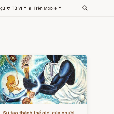
🞃
🞃
ngữ
🔯
Tử Vi
📱
Trên Mobile
ọc ngay
Sự tạo thành thế giới của người