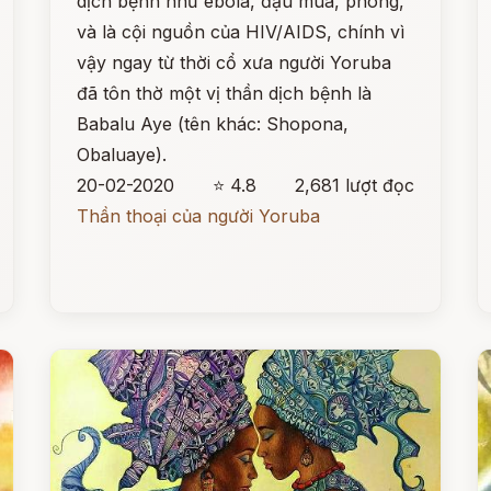
dịch bệnh như ebola, đậu mùa, phong,
và là cội nguồn của HIV/AIDS, chính vì
vậy ngay từ thời cổ xưa người Yoruba
đã tôn thờ một vị thần dịch bệnh là
Babalu Aye (tên khác: Shopona,
Obaluaye).
20-02-2020
⭐ 4.8
2,681 lượt đọc
Thần thoại của người Yoruba