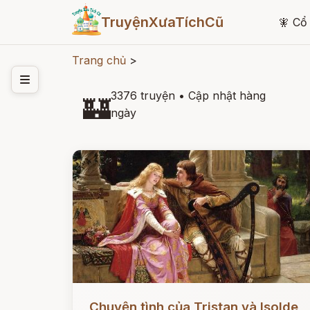
TruyệnXưaTíchCũ
🧚
Cổ 
Trang chủ
>
3376 truyện
•
Cập nhật hàng
🏰
ngày
Đọc ngay
Chuyện tình của Tristan và Isolde