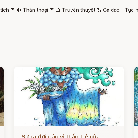
🞃
🞃
tích
🔱
Thần thoại
🕌
Truyền thuyết
🙋
Ca dao - Tục 
Đọc ngay
Đ
Sự ra đời các vị thần trẻ của