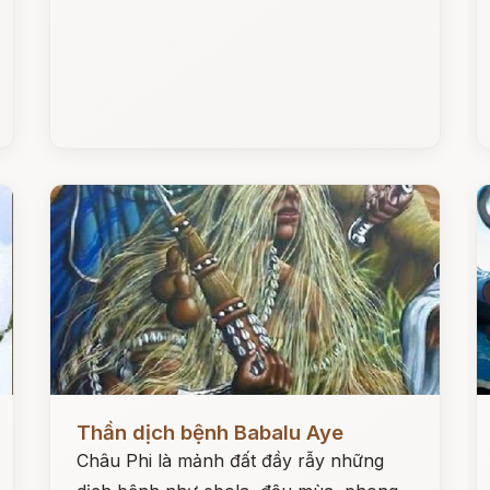
Đọc ngay
Đ
Thần dịch bệnh Babalu Aye
Châu Phi là mảnh đất đầy rẫy những