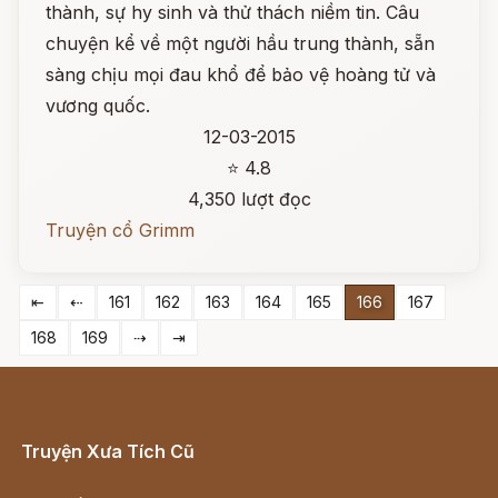
thành, sự hy sinh và thử thách niềm tin. Câu
chuyện kể về một người hầu trung thành, sẵn
sàng chịu mọi đau khổ để bảo vệ hoàng tử và
vương quốc.
12-03-2015
⭐ 4.8
4,350 lượt đọc
Truyện cổ Grimm
⇤
⇠
161
162
163
164
165
166
167
168
169
⇢
⇥
Truyện Xưa Tích Cũ
Cổ tích Việt Nam