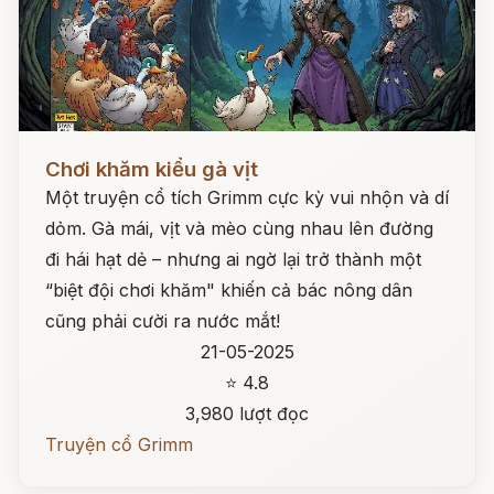
Đọc ngay
Chơi khăm kiểu gà vịt
Một truyện cổ tích Grimm cực kỳ vui nhộn và dí
dỏm. Gà mái, vịt và mèo cùng nhau lên đường
đi hái hạt dẻ – nhưng ai ngờ lại trở thành một
“biệt đội chơi khăm" khiến cả bác nông dân
cũng phải cười ra nước mắt!
21-05-2025
⭐ 4.8
3,980 lượt đọc
Truyện cổ Grimm