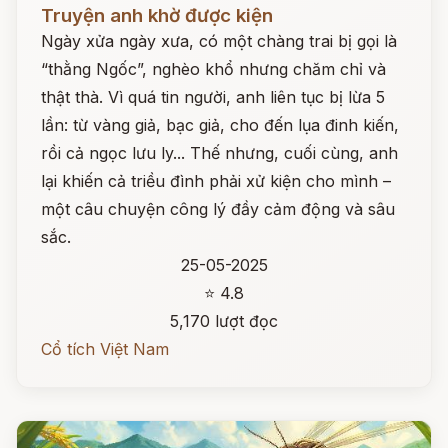
Đọc ngay
Truyện anh khờ được kiện
Ngày xửa ngày xưa, có một chàng trai bị gọi là
“thằng Ngốc”, nghèo khổ nhưng chăm chỉ và
thật thà. Vì quá tin người, anh liên tục bị lừa 5
lần: từ vàng giả, bạc giả, cho đến lụa đinh kiến,
rồi cả ngọc lưu ly... Thế nhưng, cuối cùng, anh
lại khiến cả triều đình phải xử kiện cho mình –
một câu chuyện công lý đầy cảm động và sâu
sắc.
25-05-2025
⭐ 4.8
5,170 lượt đọc
Cổ tích Việt Nam