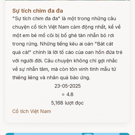
Đọc ngay
Sự tích chim đa đa
"Sự tích chim đa đa" là một trong những câu
chuyện cổ tích Việt Nam cảm động nhất, kể về
một em bé mồ côi bị bố ghẻ tàn nhẫn bỏ rơi
trong rừng. Những tiếng kêu ai oán "Bát cát
quả cà!" chính là lời tố cáo của oan hồn đứa trẻ
với người đời. Câu chuyện không chỉ gợi nhắc
về sự nhẫn tâm, mà còn tôn vinh tình mẫu tử
thiêng liêng và nhân quả báo ứng.
23-05-2025
⭐ 4.8
5,168 lượt đọc
Cổ tích Việt Nam