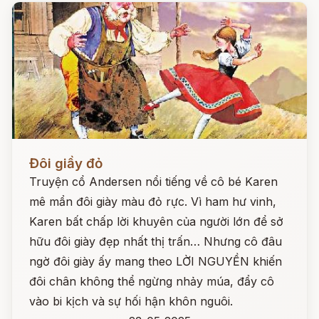
Đọc ngay
Đôi giầy đỏ
Truyện cổ Andersen nổi tiếng về cô bé Karen
mê mẩn đôi giày màu đỏ rực. Vì ham hư vinh,
Karen bất chấp lời khuyên của người lớn để sở
hữu đôi giày đẹp nhất thị trấn… Nhưng cô đâu
ngờ đôi giày ấy mang theo LỜI NGUYỀN khiến
đôi chân không thể ngừng nhảy múa, đẩy cô
vào bi kịch và sự hối hận khôn nguôi.