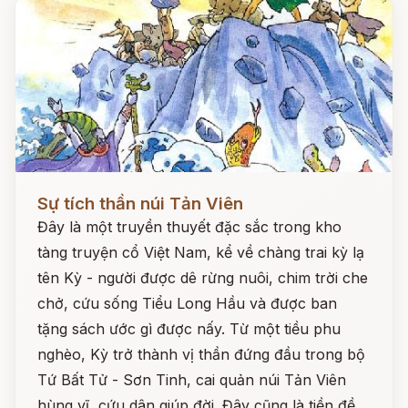
Đọc ngay
Sự tích thần núi Tản Viên
Đây là một truyền thuyết đặc sắc trong kho
tàng truyện cổ Việt Nam, kể về chàng trai kỳ lạ
tên Kỳ - người được dê rừng nuôi, chim trời che
chở, cứu sống Tiểu Long Hầu và được ban
tặng sách ước gì được nấy. Từ một tiều phu
nghèo, Kỳ trở thành vị thần đứng đầu trong bộ
Tứ Bất Tử - Sơn Tinh, cai quản núi Tản Viên
hùng vĩ, cứu dân giúp đời. Đây cũng là tiền đề