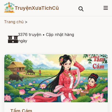
TruyệnXưaTíchCũ
Trang chủ
>
3376 truyện
•
Cập nhật hàng
🏰
ngày
Đọc ngay
Tấm Cám