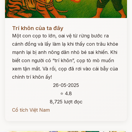
Đọc ngay
Trí khôn của ta đây
Một con cọp to lớn, oai vệ từ rừng bước ra
cánh đồng và lấy làm lạ khi thấy con trâu khỏe
mạnh lại bị anh nông dân nhỏ bé sai khiến. Khi
biết con người có “trí khôn”, cọp tò mò muốn
xem tận mắt. Và rồi, cọp đã rơi vào cái bẫy của
chính trí khôn ấy!
26-05-2025
⭐ 4.8
8,725 lượt đọc
Cổ tích Việt Nam