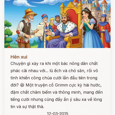
Đọc ngay
Hên xui
Chuyện gì xảy ra khi một bác nông dân chất
phác cãi nhau với... lũ ếch và chó săn, rồi vô
tình khiến công chúa cười lần đầu tiên trong
đời? 😆 Một truyện cổ Grimm cực kỳ hài hước,
đậm chất châm biếm và thông minh, mang đến
tiếng cười nhưng cũng đầy ẩn ý sâu xa về lòng
tin và sự thật thà.
12-03-2015