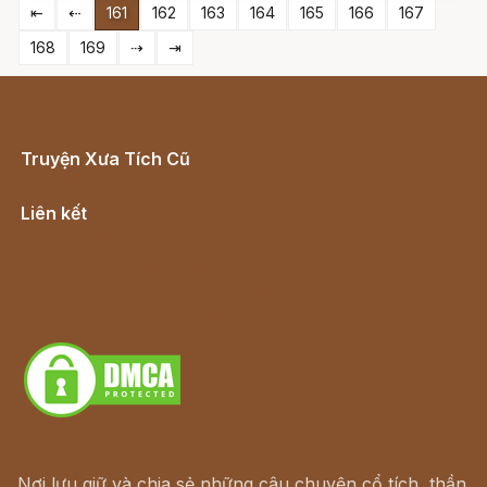
⇤
⇠
161
162
163
164
165
166
167
168
169
⇢
⇥
Truyện Xưa Tích Cũ
Cổ tích Việt Nam
Liên kết
Lịch vạn niên
Hà Nội cũ - Món ngon Hà Nội
Truyện kiếm hiệp - Ngôn tình
Download - Tải Miễn Phí
Nơi lưu giữ và chia sẻ những câu chuyện cổ tích, thần