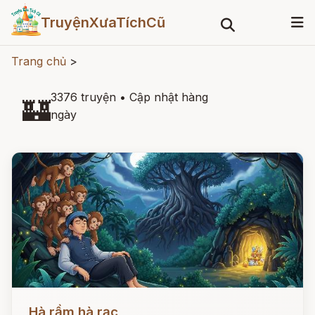
TruyệnXưaTíchCũ
Trang chủ
>
3376 truyện
•
Cập nhật hàng
🏰
ngày
Đọc ngay
Hà rầm hà rạc