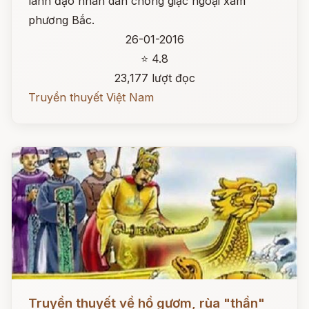
lãnh đạo nhân dân chống giặc ngoại xâm
phương Bắc.
26-01-2016
⭐ 4.8
23,177 lượt đọc
Truyền thuyết Việt Nam
Đọc ngay
Truyền thuyết về hồ gươm, rùa "thần"