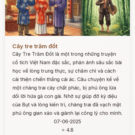
Đọc ngay
Cây tre trăm đốt
Cây Tre Trăm Đốt là một trong những truyện
cổ tích Việt Nam đặc sắc, phản ánh sâu sắc bài
học về lòng trung thực, sự chăm chỉ và cách
cái thiện chiến thắng cái ác. Câu chuyện kể về
một chàng trai cày chất phác, bị phú ông lừa
dối lời hứa gả con gái. Nhờ sự giúp đỡ kỳ diệu
của Bụt và lòng kiên trì, chàng trai đã vạch mặt
phú ông gian xảo và giành lại công lý cho mình.
07-06-2025
⭐ 4.8