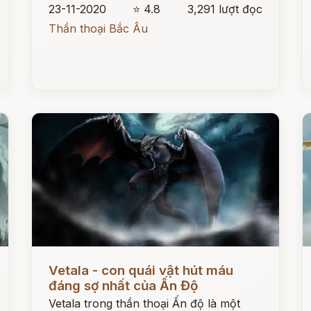
23-11-2020
⭐ 4.8
3,291 lượt đọc
Thần thoại Bắc Âu
Đọc ngay
Đ
Vetala - con quái vật hút máu
đáng sợ nhất của Ấn Độ
Vetala trong thần thoại Ấn độ là một