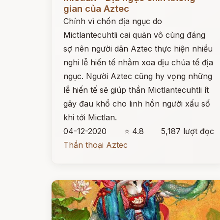
gian của Aztec
Chính vì chốn địa ngục do
Mictlantecuhtli cai quản vô cùng đáng
sợ nên người dân Aztec thực hiện nhiều
nghi lễ hiến tế nhằm xoa dịu chúa tể địa
ngục. Người Aztec cũng hy vọng những
lễ hiến tế sẽ giúp thần Mictlantecuhtli ít
gây đau khổ cho linh hồn người xấu số
khi tới Mictlan.
04-12-2020
⭐ 4.8
5,187 lượt đọc
Thần thoại Aztec