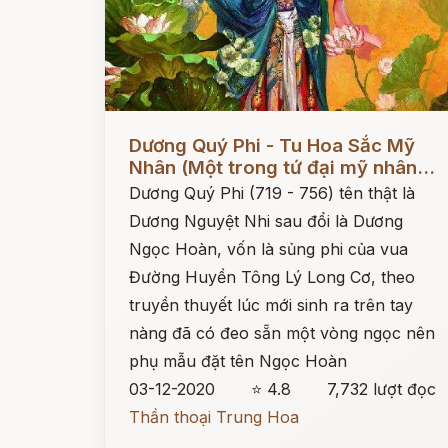
Đọc ngay
Dương Quý Phi - Tu Hoa Sắc Mỹ
Nhân (Một trong tứ đại mỹ nhân...
Dương Quý Phi (719 - 756) tên thật là
Dương Nguyệt Nhi sau đổi là Dương
Ngọc Hoàn, vốn là sủng phi của vua
Đường Huyền Tông Lý Long Cơ, theo
truyền thuyết lúc mới sinh ra trên tay
nàng đã có đeo sẵn một vòng ngọc nên
phụ mẫu đặt tên Ngọc Hoàn
03-12-2020
⭐ 4.8
7,732 lượt đọc
Thần thoại Trung Hoa