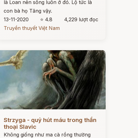
là Loan nên sống luôn ở đó. Lộ tức là
con bà họ Tăng vậy.
13-11-2020
⭐ 4.8
4,229 lượt đọc
Truyền thuyết Việt Nam
ọc ngay
Strzyga - quỷ hút máu trong thần
thoại Slavic
Không giống như ma cà rồng thường