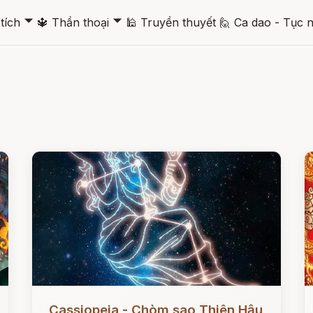
🞃
🞃
tích
🔱
Thần thoại
🕌
Truyền thuyết
🙋
Ca dao - Tục 
Đọc ngay
Đ
Cassiopeia - Chòm sao Thiên Hậu