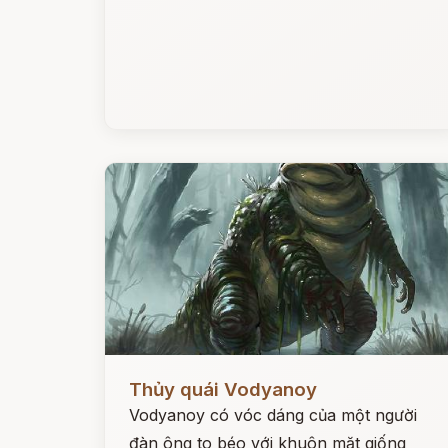
Đọc ngay
Thủy quái Vodyanoy
Vodyanoy có vóc dáng của một người
đàn ông to béo với khuôn mặt giống