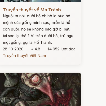
ọc ngay
Truyền thuyết về Ma Trành
Người ta nói, đuôi hổ chính là bùa hộ
mệnh của giống mình sọc, miễn là hổ
còn đuôi, hổ sẽ không bao giờ bị bắt,
tại sao lại thế ? Vì trên đuôi hổ, trú ngụ
một giống, gọi là Hổ Trành.
28-10-2020
⭐ 4.8
14,952 lượt đọc
Truyền thuyết Việt Nam