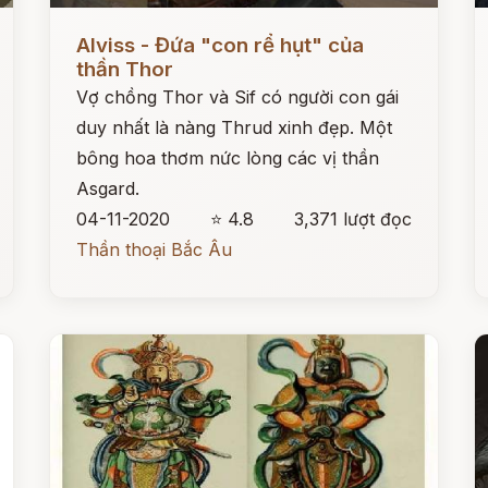
Đọc ngay
Đ
Alviss - Đứa "con rể hụt" của
thần Thor
Vợ chồng Thor và Sif có người con gái
duy nhất là nàng Thrud xinh đẹp. Một
bông hoa thơm nức lòng các vị thần
Asgard.
04-11-2020
⭐ 4.8
3,371 lượt đọc
Thần thoại Bắc Âu