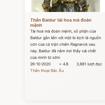
Đọc ngay
Thần Baldur tài hoa mà đoản
mệnh
Tài hoa mà đoản mệnh, số phận của
Baldur gắn liền với một bi kịch là nguồn
cơn của cả trận chiến Ragnarok sau
này. Baldur đã nằm mơ thấy cái chết
của mình từ sớm
26-10-2020
⭐ 4.8
3,881 lượt đọc
Thần thoại Bắc Âu