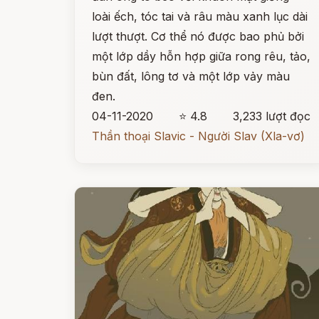
loài ếch, tóc tai và râu màu xanh lục dài
lượt thượt. Cơ thể nó được bao phủ bởi
một lớp dầy hỗn hợp giữa rong rêu, tảo,
bùn đất, lông tơ và một lớp vảy màu
đen.
04-11-2020
⭐ 4.8
3,233 lượt đọc
Thần thoại Slavic - Người Slav (Xla-vơ)