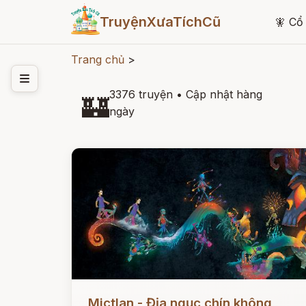
TruyệnXưaTíchCũ
🧚
Cổ 
Trang chủ
>
3376 truyện
•
Cập nhật hàng
🏰
ngày
Đọc ngay
Mictlan - Địa ngục chín không