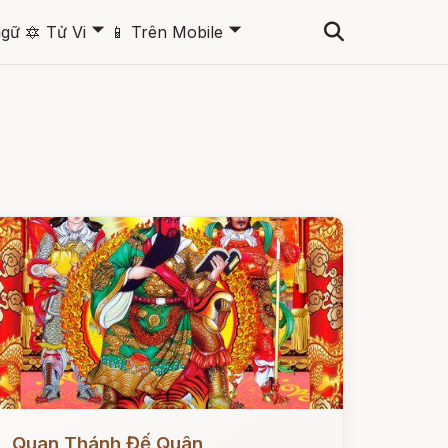
🞃
🞃
ngữ
🔯
Tử Vi
📱
Trên Mobile
ọc ngay
Quan Thánh Đế Quân