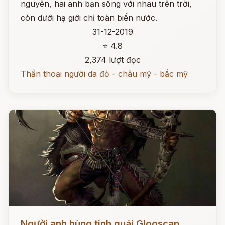
nguyên, hai anh bạn sống với nhau trên trời,
còn dưới hạ giới chỉ toàn biển nước.
31-12-2019
⭐ 4.8
2,374 lượt đọc
Thần thoại người da đỏ - châu mỹ - bắc mỹ
Đọc ngay
Người anh hùng tinh quái Glooscap