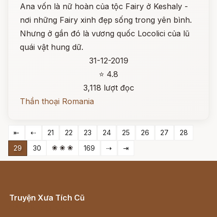
Ana vốn là nữ hoàn của tộc Fairy ở Keshaly -
nơi những Fairy xinh đẹp sống trong yên bình.
Nhưng ở gần đó là vương quốc Locolici của lũ
quái vật hung dữ.
31-12-2019
⭐ 4.8
3,118 lượt đọc
Thần thoại Romania
⇤
⇠
21
22
23
24
25
26
27
28
❀ ❀ ❀
29
30
169
⇢
⇥
Truyện Xưa Tích Cũ
Cổ tích Việt Nam