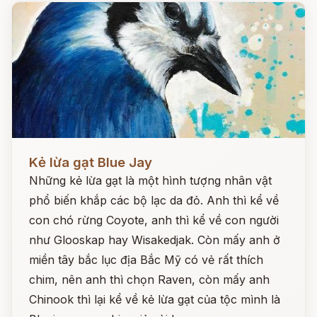
Đọc ngay
Kẻ lừa gạt Blue Jay
Những kẻ lừa gạt là một hình tượng nhân vật
phổ biến khắp các bộ lạc da đỏ. Anh thì kể về
con chó rừng Coyote, anh thì kể về con người
như Glooskap hay Wisakedjak. Còn mấy anh ở
miền tây bắc lục địa Bắc Mỹ có vẻ rất thích
chim, nên anh thì chọn Raven, còn mấy anh
Chinook thì lại kể về kẻ lừa gạt của tộc mình là