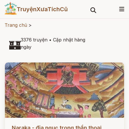
TruyệnXưaTíchCũ
Trang chủ
>
3376 truyện
•
Cập nhật hàng
🏰
ngày
Đọc ngay
Naraka - địa ngục trong thần thoại