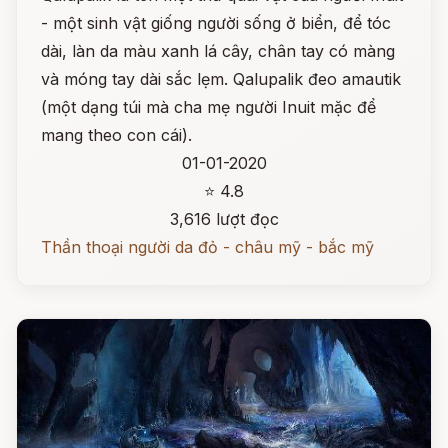
- một sinh vật giống người sống ở biển, để tóc
dài, làn da màu xanh lá cây, chân tay có màng
và móng tay dài sắc lẹm. Qalupalik đeo amautik
(một dạng túi mà cha mẹ người Inuit mặc để
mang theo con cái).
01-01-2020
⭐ 4.8
3,616 lượt đọc
Thần thoại người da đỏ - châu mỹ - bắc mỹ